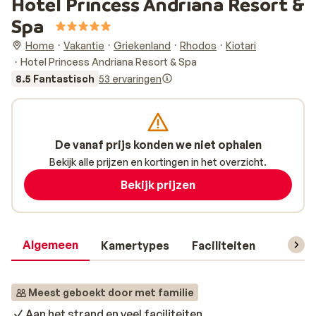
Hotel Princess Andriana Resort &
Spa
Home
Vakantie
Griekenland
Rhodos
Kiotari
Hotel Princess Andriana Resort & Spa
8.5 Fantastisch
53 ervaringen
De vanaf prijs konden we niet ophalen
Bekijk alle prijzen en kortingen in het overzicht.
Bekijk prijzen
Algemeen
Kamertypes
Faciliteiten
Reisin
Meest geboekt door met familie
Aan het strand en veel faciliteiten