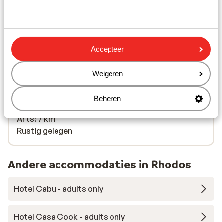
In de buurt
Aan het strand (kiezelstrand, ligstoelen (gratis) ,
parasol (gratis) )
Centrum Asklipeios: 6 km
Luchthaven: 60 km
Accepteer
Bushalte: 50 m
Pinautomaat: 100 m
Weigeren
Winkels: 100 m
Restaurant: 250 m
Beheren
Apotheek: 1 km
Arts: 7 km
Rustig gelegen
Andere accommodaties in Rhodos
Hotel Cabu - adults only
Hotel Casa Cook - adults only