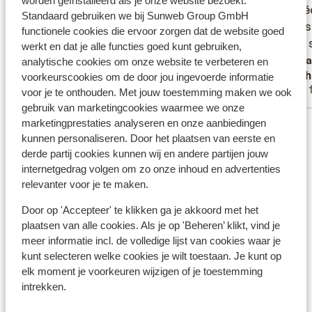
worden geïnstalleerd als je onze website bezoekt.
très sé
très sé
Standaard gebruiken we bij Sunweb Group GmbH
pierres
pierres
functionele cookies die ervoor zorgen dat de website goed
thème s
thème s
werkt en dat je alle functies goed kunt gebruiken,
rapide 
Verta
analytische cookies om onze website te verbeteren en
Michot V
Nath
voorkeurscookies om de door jou ingevoerde informatie
Met familie
Met 
voor je te onthouden. Met jouw toestemming maken we ook
gebruik van marketingcookies waarmee we onze
Bekijk alle 53 ervaringen
marketingprestaties analyseren en onze aanbiedingen
kunnen personaliseren. Door het plaatsen van eerste en
Ligging
derde partij cookies kunnen wij en andere partijen jouw
internetgedrag volgen om zo onze inhoud en advertenties
relevanter voor je te maken.
Door op 'Accepteer' te klikken ga je akkoord met het
plaatsen van alle cookies. Als je op 'Beheren’ klikt, vind je
Bekijk op kaart
meer informatie incl. de volledige lijst van cookies waar je
kunt selecteren welke cookies je wilt toestaan. Je kunt op
elk moment je voorkeuren wijzigen of je toestemming
intrekken.