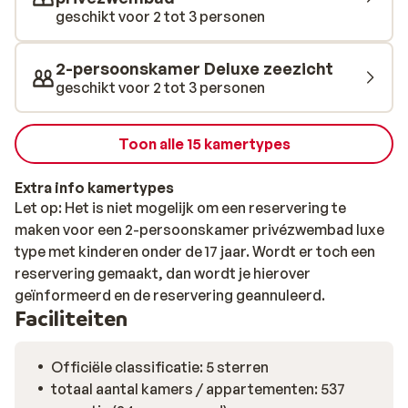
glijbanen en spetterende waterattracties. Een
geschikt voor 2 tot 3 personen
rustgevende sfeer ervaar je in de wellness en in de gym
kun je alvast wat vakantie-kilootjes wegwerken. Het
2-persoonskamer Deluxe zeezicht
wordt de ultieme ultra all inclusive vakantie voor zowel
geschikt voor 2 tot 3 personen
volwassenen als voor kinderen, wanneer je kiest voor
deze prinses!
Toon alle 15 kamertypes
Extra info kamertypes
Let op: Het is niet mogelijk om een reservering te
maken voor een 2-persoonskamer privézwembad luxe
type met kinderen onder de 17 jaar. Wordt er toch een
reservering gemaakt, dan wordt je hierover
geïnformeerd en de reservering geannuleerd.
Faciliteiten
Officiële classificatie: 5 sterren
totaal aantal kamers / appartementen: 537