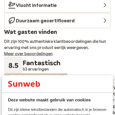
Vlucht informatie
Duurzaam gecertificeerd
Wat gasten vinden
Dit zijn 100% authentieke klantbeoordelingen die hun
ervaring met ons product eerlijk weergeven.
Meer over beoordelingen
Fantastisch
8.5
53 ervaringen
Meest geboekt door met familie
Goed
2 weken geleden
F
7.4
8.3
Très très loin de l aeroport....Helas pas une
Très très loin de l aeroport....Helas pas une
Nourrit
Nourrit
qualité générale d un 5étoiles
qualité générale d un 5étoiles
confort
confort
Deze website maakt gebruik van cookies
, petit
, petit
Vertalen naar het Nederlands (BE)
Dit zijn kleine tekstbestanden die automatisch in je browser
coup de
coup de