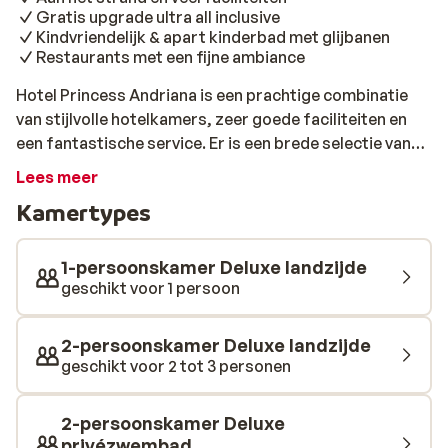
Gratis upgrade ultra all inclusive
Kindvriendelijk & apart kinderbad met glijbanen
Restaurants met een fijne ambiance
Hotel Princess Andriana is een prachtige combinatie
van stijlvolle hotelkamers, zeer goede faciliteiten en
een fantastische service. Er is een brede selectie van
leuke bars en restaurants waar de drankjes en hapjes
Lees meer
inclusief zijn. Dit samen vormt de ideale setting voor
Kamertypes
een heerlijke vakantie op het mooie eiland Rhodos. Het
is perfect voor zowel koppels als gezinnen, want het
hotel heeft veel te bieden. Geniet van het prachtige
1-persoonskamer Deluxe landzijde
landschap en het uitzicht op de diepblauwe horizon. Na
geschikt voor 1 persoon
een paar stappen sta je al op het strand en rolt de zee je
uitnodigend tegemoet. Je kunt natuurlijk ook een duik
2-persoonskamer Deluxe landzijde
nemen in het zwembad en opwarmen op een bedje in de
geschikt voor 2 tot 3 personen
zon. Voor de echte durfals zijn er spectaculaire
glijbanen, terwijl jonge kinderen zich heerlijk kunnen
2-persoonskamer Deluxe
uitleven in de kleurrijke waterspeelplaats met kleinere
privézwembad