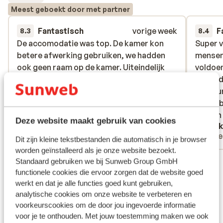
Meest geboekt door met partner
Fantastisch
vorige week
F
8.3
8.4
De accomodatie was top. De kamer kon
De accomodatie was top. De kamer kon
Super v
Super v
betere afwerking gebruiken, we hadden
betere afwerking gebruiken, we hadden
mensen 
mensen 
ook geen raam op de kamer. Uiteindelijk
ook geen raam op de kamer. Uiteindelijk
voldoen
voldoen
ben je hier enkel om te slapen en te
ben je hier enkel om te slapen en te
goed, d
goed, d
douchen dus was voor ons geen
douchen dus was voor ons geen
Restaur
Restaur
breekpunt. Het restaurant en zwembad
breekpunt. Het restaurant en zwembad
betaalb
betaalb
krijgt van mij 5 sterren. Supervriendelijk,
krijgt van mij 5 sterren. Supervrien...
meer
deuren 
deuren 
Deze website maakt gebruik van cookies
Aïse Temmerman
Sask
lekker eten, proper zwembad. De gastheer
muziek
Met partner
Alle
is persoonlijk, amusant en deed alles wat
ook met
Dit zijn kleine tekstbestanden die automatisch in je browser
we wouden als we een aanpassing wouden.
helaas.
worden geïnstalleerd als je onze website bezoekt.
Bekijk alle 212 ervaringen
Standaard gebruiken we bij Sunweb Group GmbH
Het ontbijt was ook lekker met elke dag
functionele cookies die ervoor zorgen dat de website goed
afwisseling. Wij komen zeker terug.
Ligging
werkt en dat je alle functies goed kunt gebruiken,
analytische cookies om onze website te verbeteren en
voorkeurscookies om de door jou ingevoerde informatie
voor je te onthouden. Met jouw toestemming maken we ook