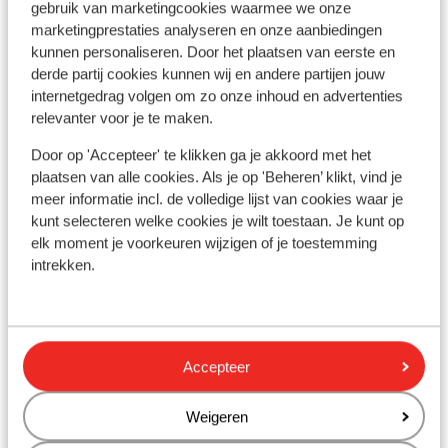
gebruik van marketingcookies waarmee we onze
Bekijk op kaart
marketingprestaties analyseren en onze aanbiedingen
kunnen personaliseren. Door het plaatsen van eerste en
derde partij cookies kunnen wij en andere partijen jouw
internetgedrag volgen om zo onze inhoud en advertenties
relevanter voor je te maken.
In de buurt
Door op 'Accepteer' te klikken ga je akkoord met het
Strand: 1 km
plaatsen van alle cookies. Als je op 'Beheren’ klikt, vind je
Centrum: 800 m
meer informatie incl. de volledige lijst van cookies waar je
Luchthaven: 12 km
kunt selecteren welke cookies je wilt toestaan. Je kunt op
Bushalte: 150 m
elk moment je voorkeuren wijzigen of je toestemming
Pinautomaat: 150 m
intrekken.
Winkels: 400 m
(Mini)supermarkt: 400 m
Restaurant: 500 m
Apotheek: 200 m
Accepteer
Ziekenhuis: 10 km
Weigeren