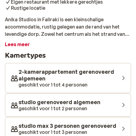
Eigen restaurant met lekkere gerechtjes
Rustige locatie
Anika Studios in Faliraki is een kleinschalige
accommodatie, rustig gelegen aan de rand van het
levendige dorp. Zowel het centrum als het strand van
Faliraki liggen op ongeveer 15 minuten lopen, ideaal
Lees meer
voor wie houdt van rust én levendigheid in de buurt. Je
Kamertypes
verblijft in studio’s of appartementen die eenvoudig en
praktisch zijn ingericht, elk met een eigen kitchenette.
Elke studio of appartement heeft een balkon of terras,
2-kamerappartement gerenoveerd
perfect om ’s ochtends te genieten van een kop koffie.
algemeen
geschikt voor 1 tot 4 personen
Het gebouw is traditioneel gebouwd en omgeven door
groen, wat zorgt voor een ontspannen sfeer. Bij het
zwembad kun je heerlijk relaxen op een van de leuke
studio gerenoveerd algemeen
'ligkussens', met een drankje van de poolbar binnen
geschikt voor 1 tot 2 personen
handbereik. Ook is er een klein restaurant aanwezig
met heerlijke gerechtjes voor elk moment van de dag.
studio max 3 personen gerenoveerd
De ligging van Anika Studios maakt het makkelijk om
geschikt voor 1 tot 3 personen