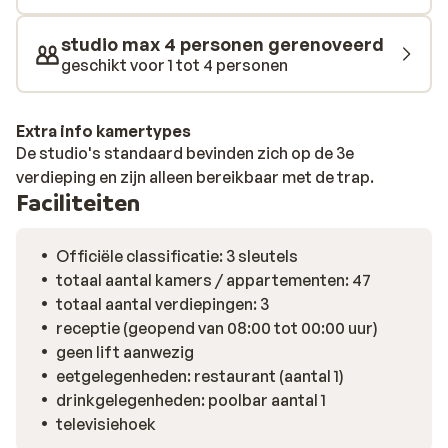
Rhodos te verkennen met de bus, auto of fiets. Op
korte loopafstand vind je een bushalte met
studio max 4 personen gerenoveerd
verbindingen naar onder andere Rhodos-Stad en het
geschikt voor 1 tot 4 personen
pittoreske Lindos. Liever iets dichterbij? In de buurt
van de studio's zijn de leuke winkeltjes, tavernes,
gezellige bars en discotheken te vinden.
Extra info kamertypes
De studio's standaard bevinden zich op de 3e
verdieping en zijn alleen bereikbaar met de trap.
Faciliteiten
Officiële classificatie: 3 sleutels
totaal aantal kamers / appartementen: 47
totaal aantal verdiepingen: 3
receptie (geopend van 08:00 tot 00:00 uur)
geen lift aanwezig
eetgelegenheden: restaurant (aantal 1)
drinkgelegenheden: poolbar aantal 1
televisiehoek