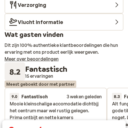
Verzorging
Vlucht informatie
Wat gasten vinden
Dit zijn 100% authentieke klantbeoordelingen die hun
ervaring met ons product eerlijk weergeven.
Meer over beoordelingen
Fantastisch
8.2
15 ervaringen
Meest geboekt door met partner
Fantastisch
3 weken geleden
F
9.0
8.3
Mooie kleinschalige accomodatie dichtbjj
Mooie kleinschalige accomodatie dichtbjj
Alt fu
Alt fu
het centrum maar wel rustig gelegen.
het centrum maar wel rustig gelegen.
gode ti
gode ti
Prima ontbijt en nette kamers
Prima ontbijt en nette kamers
noget. 
noget. 
Verta