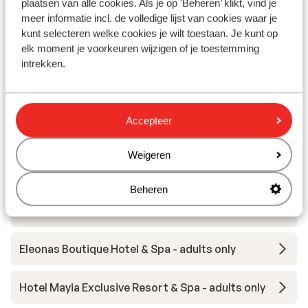
plaatsen van alle cookies. Als je op 'Beheren’ klikt, vind je
Ziekenhuis: 13 km
meer informatie incl. de volledige lijst van cookies waar je
kunt selecteren welke cookies je wilt toestaan. Je kunt op
elk moment je voorkeuren wijzigen of je toestemming
Andere accommodaties in Rhodos
intrekken.
Hotel Cabu - adults only
Accepteer
Hotel Casa Cook - adults only
Weigeren
Hotel Moscha - adults only
Beheren
Hotel Sentido Port Royal Villas & Spa - adults only
Eleonas Boutique Hotel & Spa - adults only
Hotel Mayia Exclusive Resort & Spa - adults only