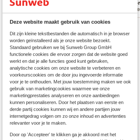
Anoniem
Ano
Met familie
Alle
Deze website maakt gebruik van cookies
Bekijk alle 15 ervaringen
Dit zijn kleine tekstbestanden die automatisch in je browser
Ligging
worden geïnstalleerd als je onze website bezoekt.
Standaard gebruiken we bij Sunweb Group GmbH
functionele cookies die ervoor zorgen dat de website goed
werkt en dat je alle functies goed kunt gebruiken,
analytische cookies om onze website te verbeteren en
Bekijk op kaart
voorkeurscookies om de door jou ingevoerde informatie
voor je te onthouden. Met jouw toestemming maken we ook
gebruik van marketingcookies waarmee we onze
marketingprestaties analyseren en onze aanbiedingen
kunnen personaliseren. Door het plaatsen van eerste en
In de buurt
derde partij cookies kunnen wij en andere partijen jouw
internetgedrag volgen om zo onze inhoud en advertenties
Strand: 700 m
relevanter voor je te maken.
Centrum: 500 m
Luchthaven: 17 km
Door op 'Accepteer' te klikken ga je akkoord met het
Bushalte: 200 m