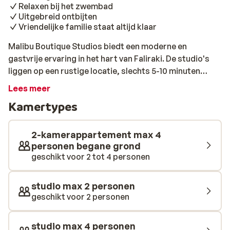
Relaxen bij het zwembad
Uitgebreid ontbijten
Vriendelijke familie staat altijd klaar
Malibu Boutique Studios biedt een moderne en
gastvrije ervaring in het hart van Faliraki. De studio's
liggen op een rustige locatie, slechts 5-10 minuten
lopen van zowel het levendige centrum als het
Lees meer
prachtige zandstrand van Faliraki. Het is de ideale plek
Kamertypes
om te ontspannen na een dag aan het strand of het
verkennen van de lokale omgeving. Elke studio is recent
gerenoveerd en stijlvol ingericht, voorzien van een
2-kamerappartement max 4
kitchenette en een ruim balkon om optimaal te genieten
personen begane grond
geschikt voor 2 tot 4 personen
van de zon. De warme, persoonlijke service van de
familie zorgt ervoor dat je jezelf al snel thuis voelt. Zin
in een lekker drankje? Overdag en 's avonds kun je
studio max 2 personen
terecht in de gezellige bar, waar verfrissende drankjes
geschikt voor 2 personen
en heerlijke cocktails worden geserveerd.
studio max 4 personen