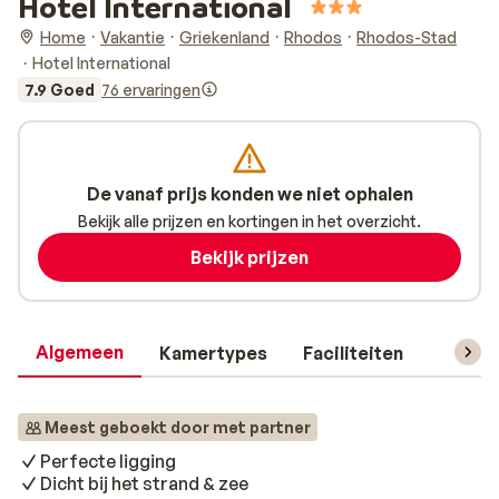
Hotel International
Home
Vakantie
Griekenland
Rhodos
Rhodos-Stad
Hotel International
7.9 Goed
76 ervaringen
De vanaf prijs konden we niet ophalen
Bekijk alle prijzen en kortingen in het overzicht.
Bekijk prijzen
Algemeen
Kamertypes
Faciliteiten
Reisin
Meest geboekt door met partner
Perfecte ligging
Dicht bij het strand & zee