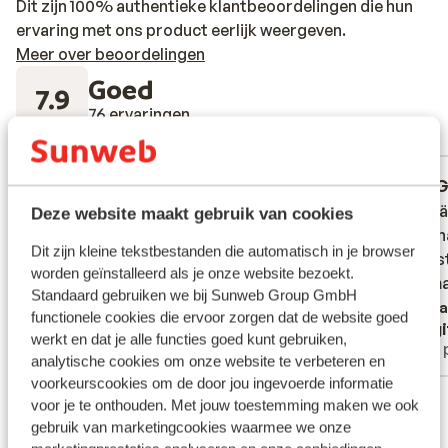
Dit zijn 100% authentieke klantbeoordelingen die hun
ervaring met ons product eerlijk weergeven.
Meer over beoordelingen
Goed
7.9
76 ervaringen
Meest geboekt door met partner
Goed
2 weken geleden
G
7.4
6.4
Prisvärd och perfekt läge.
Prisvärd och perfekt läge.
Läget ä
Läget ä
Deze website maakt gebruik van cookies
Persona
Persona
Vertalen naar het Nederlands (BE)
Dit zijn kleine tekstbestanden die automatisch in je browser
Frukost
Frukost
worden geïnstalleerd als je onze website bezoekt.
var sma
var sma
Standaard gebruiken we bij Sunweb Group GmbH
Verta
functionele cookies die ervoor zorgen dat de website goed
Anoniem
Birgi
werkt en dat je alle functies goed kunt gebruiken,
Met partner
Met 
analytische cookies om onze website te verbeteren en
voorkeurscookies om de door jou ingevoerde informatie
Bekijk alle 76 ervaringen
voor je te onthouden. Met jouw toestemming maken we ook
gebruik van marketingcookies waarmee we onze
Ligging