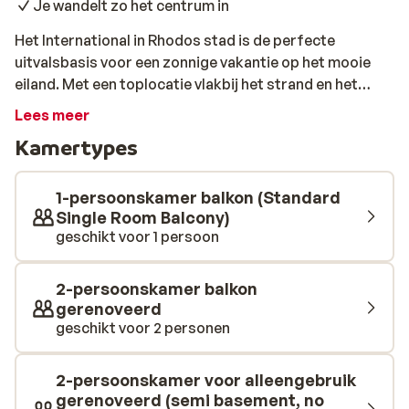
Je wandelt zo het centrum in
Het International in Rhodos stad is de perfecte
uitvalsbasis voor een zonnige vakantie op het mooie
eiland. Met een toplocatie vlakbij het strand en het
historische oude centrum, biedt het hotel gasten de
Lees meer
ideale mix van ontspanning en culturele verkenning.
Kamertypes
Geniet van comfortabele kamers en de charme van
Rhodos binnen handbereik.
1-persoonskamer balkon (Standard
Single Room Balcony)
geschikt voor 1 persoon
2-persoonskamer balkon
gerenoveerd
geschikt voor 2 personen
2-persoonskamer voor alleengebruik
gerenoveerd (semi basement, no