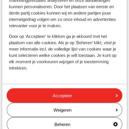
marketingprestaties analyseren en onze aanbiedingen
kunnen personaliseren. Door het plaatsen van eerste en
derde partij cookies kunnen wij en andere partijen jouw
internetgedrag volgen om zo onze inhoud en advertenties
relevanter voor je te maken.
Bekijk op kaart
Door op 'Accepteer' te klikken ga je akkoord met het
plaatsen van alle cookies. Als je op 'Beheren’ klikt, vind je
meer informatie incl. de volledige lijst van cookies waar je
kunt selecteren welke cookies je wilt toestaan. Je kunt op
elk moment je voorkeuren wijzigen of je toestemming
In de buurt
intrekken.
Strand: 300 m
Oude centrum: 800 m
Luchthaven: 15 km
Bushalte: 200 m
Accepteer
Andere accommodaties in Rhodos
Weigeren
Beheren
Hotel Cabu - adults only