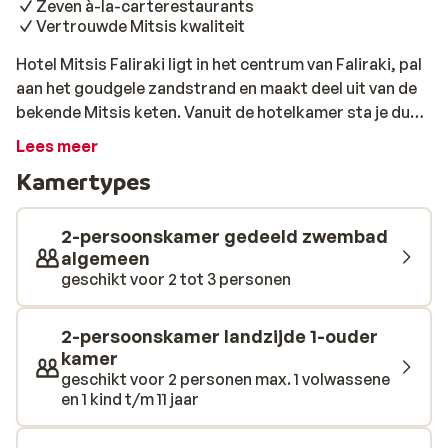
Zeven à-la-carterestaurants
Vertrouwde Mitsis kwaliteit
Hotel Mitsis Faliraki ligt in het centrum van Faliraki, pal
aan het goudgele zandstrand en maakt deel uit van de
bekende Mitsis keten. Vanuit de hotelkamer sta je dus
binnen de kortste tijd met je voeten in het warme zand.
Lees meer
Maar ook als je niet naar het strand wilt, is er bij dit luxe
Kamertypes
hotel veel te beleven. Rondom de drie zwembaden
staan de zonnebedjes al klaar en het enthousiaste
animatieteam wilt iedereen een leuke tijd bezorgen.
2-persoonskamer gedeeld zwembad
Voor kleine kinderen is er de miniclub, waar ze vriendjes
algemeen
geschikt voor 2 tot 3 personen
kunnen maken terwijl ze lekker aan het knutselen of
spelletjes aan het doen zijn. De modern ingerichte
kamers bieden een schitterend uitzicht over de zee of
2-persoonskamer landzijde 1-ouder
het prachtige landschap. Relaxen en ontspannen staat
kamer
natuurlijk vaak centraal tijdens een vakantie en dat kan
geschikt voor 2 personen max. 1 volwassene
en 1 kind t/m 11 jaar
prima in de warme zon, maar de ultieme ontspanning
vindt je in het wellnesscenter Welling Performance &