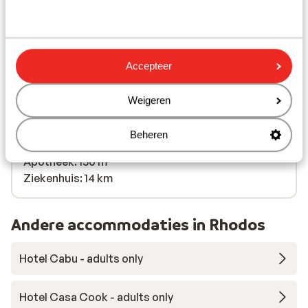
parasol (gratis) )
In het centrum
Luchthaven: 17 km
Bushalte: 50 m
Accepteer
Afstand tot pinautomaat (binnen de
accommodatie)
Weigeren
Winkels: 50 m
(Mini)supermarkt: 10 m
Beheren
Restaurant: 50 m
Apotheek: 150 m
Ziekenhuis: 14 km
Andere accommodaties in Rhodos
Hotel Cabu - adults only
Hotel Casa Cook - adults only