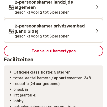
Spa Center, dat direct naast het hotel ligt met onder
2-persoonskamer landzijde
andere een spa en fitness. Hier kun je je in de watten
algemeen
laten leggen en genieten in de sauna, stoombad, en
geschikt voor 2 tot 3 personen
warme en koude dompelbaden. Er zijn meerdere
restaurants in het hotel, waar je door het heerlijke all
2-persoonskamer privézwembad
inclusive programma lekker gevarieerd kunt dineren. In
(Land Side)
het hoofdrestaurant staat dagelijks een uitgebreid
geschikt voor 2 tot 3 personen
buffet klaar maar worden er ook ter plaatse heerlijke
dingen bereid door show cooking. Ook is er een
Toon alle 11 kamertypes
Mexicaans restaurant en in het Griekse restaurant kun
je lunchen. Proef hier bijvoorbeeld eens de Griekse
Faciliteiten
mezes, allemaal kleine gerechtjes.
Officiële classificatie: 5 sterren
totaal aantal kamers / appartementen: 348
receptie (24 uur geopend)
check in
lift (aantal 4)
lobby
eetgelegenheden: restaurant, à-la-