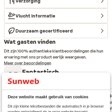
Verzorging
Vlucht informatie
Duurzaam gecertificeerd
Wat gasten vinden
Dit zijn 100% authentieke klantbeoordelingen die hun
ervaring met ons product eerlijk weergeven.
Meer over beoordelingen
Fantastisch
8.7
226 ervaringen
Meest geboekt door met partner
Fantastisch
2 weken geleden
G
10
6.9
Deze website maakt gebruik van cookies
Was super
Was super
Het was
Het was
Dit zijn kleine tekstbestanden die automatisch in je browser
nog wat
nog wat
worden geïnstalleerd als je onze website bezoekt.