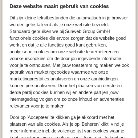
Deze website maakt gebruik van cookies
Aulus Lindos Rhodes, Curio Collection by Hilton
Dit zijn kleine tekstbestanden die automatisch in je browser
worden geïnstalleerd als je onze website bezoekt.
Standaard gebruiken we bij Sunweb Group GmbH
functionele cookies die ervoor zorgen dat de website goed
Populaire landen
werkt en dat je alle functies goed kunt gebruiken,
Spanje
analytische cookies om onze website te verbeteren en
Griekenland
voorkeurscookies om de door jou ingevoerde informatie
Egypte
voor je te onthouden. Met jouw toestemming maken we ook
gebruik van marketingcookies waarmee we onze
marketingprestaties analyseren en onze aanbiedingen
kunnen personaliseren. Door het plaatsen van eerste en
Populaire regio's
derde partij cookies kunnen wij en andere partijen jouw
Kreta
internetgedrag volgen om zo onze inhoud en advertenties
Gran Canaria
relevanter voor je te maken.
Rode zee
Door op 'Accepteer' te klikken ga je akkoord met het
plaatsen van alle cookies. Als je op 'Beheren’ klikt, vind je
meer informatie incl. de volledige lijst van cookies waar je
Populaire bestemmingen
kunt selecteren welke cookies je wilt toestaan. Je kunt op