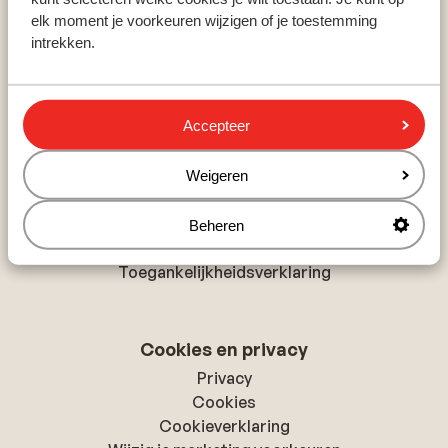
elk moment je voorkeuren wijzigen of je toestemming
Marsa Alam
intrekken.
Costa Adeje
Side
Accepteer
Over Sunweb
Over Sunweb
Weigeren
Verantwoord op vakantie
Vacatures
Beheren
Pers & media
Toegankelijkheidsverklaring
Cookies en privacy
Privacy
Cookies
Cookieverklaring