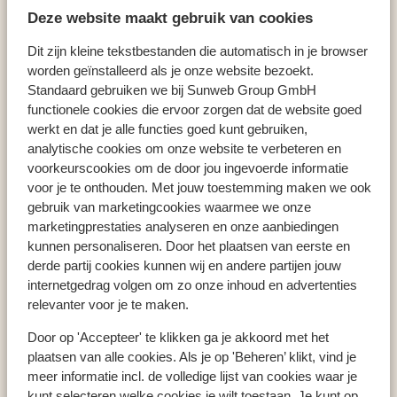
Deze website maakt gebruik van cookies
Hotel Porto Sani
Dit zijn kleine tekstbestanden die automatisch in je browser
worden geïnstalleerd als je onze website bezoekt.
Standaard gebruiken we bij Sunweb Group GmbH
functionele cookies die ervoor zorgen dat de website goed
Populaire landen
werkt en dat je alle functies goed kunt gebruiken,
Spanje
analytische cookies om onze website te verbeteren en
Griekenland
voorkeurscookies om de door jou ingevoerde informatie
Egypte
voor je te onthouden. Met jouw toestemming maken we ook
gebruik van marketingcookies waarmee we onze
marketingprestaties analyseren en onze aanbiedingen
kunnen personaliseren. Door het plaatsen van eerste en
Populaire regio's
derde partij cookies kunnen wij en andere partijen jouw
Kreta
internetgedrag volgen om zo onze inhoud en advertenties
Gran Canaria
relevanter voor je te maken.
Rode zee
Door op 'Accepteer' te klikken ga je akkoord met het
plaatsen van alle cookies. Als je op 'Beheren’ klikt, vind je
meer informatie incl. de volledige lijst van cookies waar je
Populaire bestemmingen
kunt selecteren welke cookies je wilt toestaan. Je kunt op