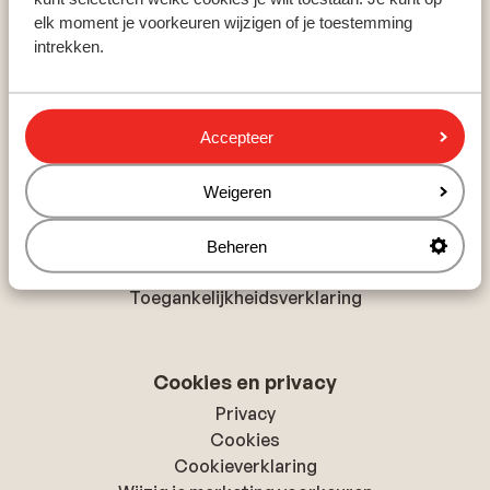
elk moment je voorkeuren wijzigen of je toestemming
Marsa Alam
intrekken.
Costa Adeje
Side
Accepteer
Over Sunweb
Over Sunweb
Weigeren
Verantwoord op vakantie
Vacatures
Beheren
Pers & media
Toegankelijkheidsverklaring
Cookies en privacy
Privacy
Cookies
Cookieverklaring