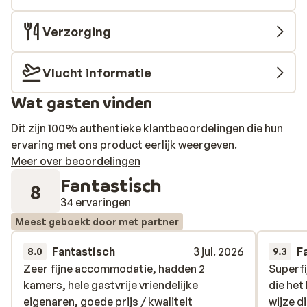
Verzorging
Vlucht informatie
Wat gasten vinden
Dit zijn 100% authentieke klantbeoordelingen die hun
ervaring met ons product eerlijk weergeven.
Meer over beoordelingen
Fantastisch
8
34 ervaringen
Meest geboekt door met partner
Fantastisch
3 jul. 2026
F
8.0
9.3
Zeer fijne accommodatie, hadden 2
Zeer fijne accommodatie, hadden 2
Superfi
Superfi
kamers, hele gastvrije vriendelijke
kamers, hele gastvrije vriendelijke
die het
die het
eigenaren, goede prijs / kwaliteit
eigenaren, goede prijs / kwaliteit
wijze di
wijze di