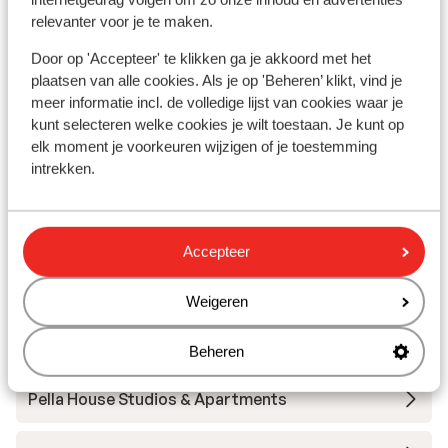
Luchthaven: 90 km
relevanter voor je te maken.
Bushalte: 200 m
Winkels: 100 m
Door op 'Accepteer' te klikken ga je akkoord met het
(Mini)supermarkt: 100 m
plaatsen van alle cookies. Als je op 'Beheren’ klikt, vind je
Restaurant: 150 m
meer informatie incl. de volledige lijst van cookies waar je
Apotheek: 300 m
kunt selecteren welke cookies je wilt toestaan. Je kunt op
Arts: 1000 m
elk moment je voorkeuren wijzigen of je toestemming
Ziekenhuis: 22 km
intrekken.
Andere accommodaties in Chalkidiki
Accepteer
Hotel Ikos Oceania
Weigeren
Hotel Achtis
Beheren
Pella House Studios & Apartments