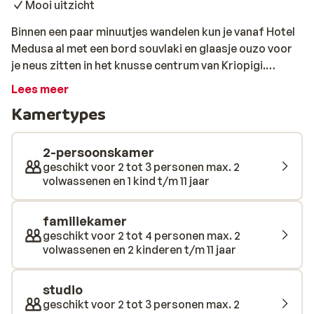
Mooi uitzicht
Binnen een paar minuutjes wandelen kun je vanaf Hotel
Medusa al met een bord souvlaki en glaasje ouzo voor
je neus zitten in het knusse centrum van Kriopigi.
Omdat het hotel op een heuvel ligt is het uitzicht over
Lees meer
de kristalheldere zee hiervandaan schitterend. Het
Kamertypes
strand is via een hellende weg al lopend te bereiken. Het
hotel heeft een authentieke uitstraling door het
natuurstenen gebouw en heeft een eenvoudige
2-persoonskamer
inrichting. Vanaf het terras om het grote zwembad
geschikt voor 2 tot 3 personen max. 2
volwassenen en 1 kind t/m 11 jaar
heen reikt het uitzicht tot aan zee, zodat je met een
verfrissend drankje van de poolbar kunt genieten van
dit mooie panorama. Voor eventuele kinderen is er een
familiekamer
speeltuintje en apart kinderzwembad.
geschikt voor 2 tot 4 personen max. 2
volwassenen en 2 kinderen t/m 11 jaar
studio
geschikt voor 2 tot 3 personen max. 2