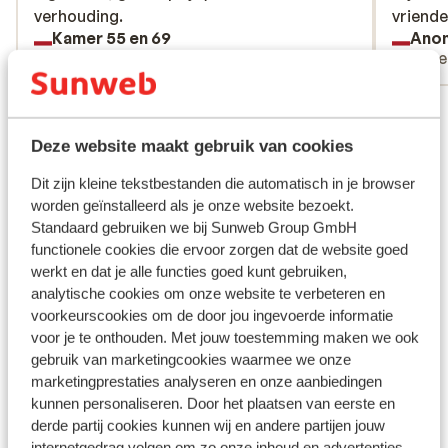
verhouding.
verhouding.
vriende
vriende
Kamer 55 en 69
Ano
Met familie
Alle
Bekijk alle 34 ervaringen
Ligging
Deze website maakt gebruik van cookies
Dit zijn kleine tekstbestanden die automatisch in je browser
worden geïnstalleerd als je onze website bezoekt.
Standaard gebruiken we bij Sunweb Group GmbH
functionele cookies die ervoor zorgen dat de website goed
Bekijk op kaart
werkt en dat je alle functies goed kunt gebruiken,
analytische cookies om onze website te verbeteren en
voorkeurscookies om de door jou ingevoerde informatie
voor je te onthouden. Met jouw toestemming maken we ook
gebruik van marketingcookies waarmee we onze
In de buurt
marketingprestaties analyseren en onze aanbiedingen
Strand: 800 m
kunnen personaliseren. Door het plaatsen van eerste en
Centrum: 100 m
derde partij cookies kunnen wij en andere partijen jouw
internetgedrag volgen om zo onze inhoud en advertenties