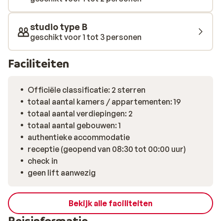
hier zo! Pefkohori is een levendig plaatsje met gezellige
bars en tavernes. Zie jij een dag als deze helemaal
studio type B
zitten? Dan zien wij jou hier snel!
geschikt voor 1 tot 3 personen
Faciliteiten
Officiële classificatie: 2 sterren
totaal aantal kamers / appartementen: 19
totaal aantal verdiepingen: 2
totaal aantal gebouwen: 1
authentieke accommodatie
receptie (geopend van 08:30 tot 00:00 uur)
check in
geen lift aanwezig
Bekijk alle faciliteiten
Reisinformatie