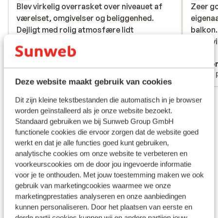
Blev virkelig overrasket over niveauet af
Blev virkelig overrasket over niveauet af
Zeer go
Zeer go
værelset, omgivelser og beliggenhed.
værelset, omgivelser og beliggenhed.
eigenaa
eigenaa
Dejligt med rolig atmosfære lidt
Dejligt med rolig atmosfære lidt
balkon.
balkon.
tilbagetrukket fra strandens livlighed
tilbagetrukket fra strandens livlighed
omgevi
omgevi
Vertalen naar het Nederlands (BE)
Ok
Ano
Met partner
Met 
Deze website maakt gebruik van cookies
Bekijk alle 84 ervaringen
Dit zijn kleine tekstbestanden die automatisch in je browser
worden geïnstalleerd als je onze website bezoekt.
Ligging
Standaard gebruiken we bij Sunweb Group GmbH
functionele cookies die ervoor zorgen dat de website goed
werkt en dat je alle functies goed kunt gebruiken,
analytische cookies om onze website te verbeteren en
voorkeurscookies om de door jou ingevoerde informatie
Bekijk op kaart
voor je te onthouden. Met jouw toestemming maken we ook
gebruik van marketingcookies waarmee we onze
marketingprestaties analyseren en onze aanbiedingen
kunnen personaliseren. Door het plaatsen van eerste en
derde partij cookies kunnen wij en andere partijen jouw