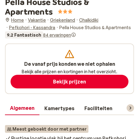
Pella House Studios &
Apartments
Home
Vakantie
Griekenland
Chalkidiki
Pefkohori - Kassandra
Pella House Studios & Apartments
9.2 Fantastisch
84 ervaringen
De vanaf prijs konden we niet ophalen
Bekijk alle prijzen en kortingen in het overzicht.
Bekijk prijzen
Algemeen
Kamertypes
Faciliteiten
Reisin
Meest geboekt door met partner
Rustige locatie vlak bij het centrum van Pefkohori