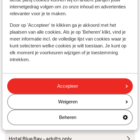
In de buurt
internetgedrag volgen om zo onze inhoud en advertenties
relevanter voor je te maken.
Strand: 50 m
In het centrum
Door op 'Accepteer' te klikken ga je akkoord met het
Luchthaven: 100 km
plaatsen van alle cookies. Als je op 'Beheren’ klikt, vind je
Bushalte: 100 m
meer informatie incl. de volledige lijst van cookies waar je
Pinautomaat: 500 m
kunt selecteren welke cookies je wilt toestaan. Je kunt op
Winkels: 500 m
elk moment je voorkeuren wijzigen of je toestemming
(Mini)supermarkt: 100 m
intrekken.
Restaurant: 100 m
Accepteer
Andere accommodaties in Chalkidiki
Weigeren
Hotel Ikos Oceania
Beheren
Hotel Achtis
Hotel Blue Bay - adults only