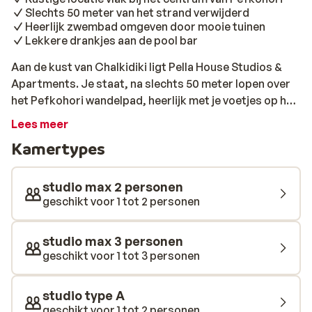
Slechts 50 meter van het strand verwijderd
Heerlijk zwembad omgeven door mooie tuinen
Lekkere drankjes aan de pool bar
Aan de kust van Chalkidiki ligt Pella House Studios &
Apartments. Je staat, na slechts 50 meter lopen over
het Pefkohori wandelpad, heerlijk met je voetjes op het
strand. Hier bevind je je in een oasis van rust, want de
Lees meer
studio’s en appartementen zijn omgeven door
Kamertypes
prachtige natuur. Stel het je even voor: ’s ochtends haal
je een lekker ontbijtje in de dicht bijzijnde supermarkt
of bakker. Wandel door de mooie tuinen met een
studio max 2 personen
drankje van de poolbar. Zin om even af te koelen van het
geschikt voor 1 tot 2 personen
Griekse klimaat? Neem een verfrissende duik in het
zwembad. Op het einde van de middag maak je een
studio max 3 personen
wandeling naar het strand om daar ook nog van te
geschikt voor 1 tot 3 personen
genieten. Mocht je in de avond zin hebben om een stap
uit de kalmte te zetten, dan is het centrum van
studio type A
Pefkohori écht een aanrader. Vanuit het hotel ben je
geschikt voor 1 tot 2 personen