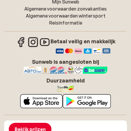
Mijn Sunweb
Algemene voorwaarden zonvakanties
Algemene voorwaarden wintersport
Reisinformatie
Betaal veilig en makkelijk
Sunweb is aangesloten bij
Duurzaamheid
Over Sunweb
Vacatures
Algemene voorwaarden zonvakanties
Cookies
Bekijk prijzen