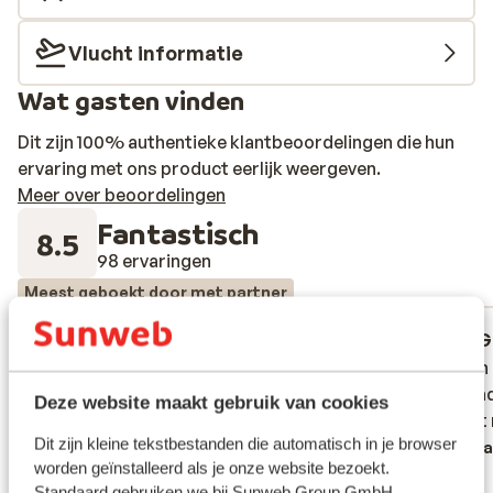
Vlucht informatie
Wat gasten vinden
Dit zijn 100% authentieke klantbeoordelingen die hun
ervaring met ons product eerlijk weergeven.
Meer over beoordelingen
Fantastisch
8.5
98 ervaringen
Meest geboekt door met partner
Goed
vorige week
G
7.9
7.0
Vi har precis kommit hem från en vecka på
Vi har precis kommit hem från en vecka på
Poolen 
Poolen 
hotellet. Det är ett väldigt stort
hotellet. Det är ett väldigt stort
på bund
på bund
Deze website maakt gebruik van cookies
hotellområde, men det går smidigt att ta
hotellområde, men det går smidigt att ta
dårligt
dårligt
Dit zijn kleine tekstbestanden die automatisch in je browser
sig runt tack vare golfbilarna som man kan
sig runt tack vare golfbilarna som man kan
Verta
worden geïnstalleerd als je onze website bezoekt.
åka med. Vid en första anblick känns
åka med. Vid en första anblick känns
Standaard gebruiken we bij Sunweb Group GmbH