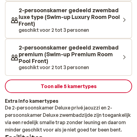
geserveerd. Als je wilt genieten van een lekker dagje
strand, kun je het zandstrand op korte loopafstand
2-persoonskamer gedeeld zwembad
van je accommodatie bereiken. 's Avonds kun je het
luxe type (Swim-up Luxury Room Pool
centrum van Pefkohori verkennen, waar je een goede
Front)
selectie taverna's, cafés, winkels en bars vindt.
geschikt voor 2 tot 3 personen
2-persoonskamer gedeeld zwembad
premium (Swim-up Premium Room
Pool Front)
geschikt voor 2 tot 3 personen
Toon alle 5 kamertypes
Extra info kamertypes
De 2-persoonskamer Deluxe privé jacuzzi en 2-
persoonskamer Deluxe zwembadzijde zijn toegankelijk
via een redelijk smalle trap zonder leuning en daarom
minder geschikt voor als je niet goed ter been bent.