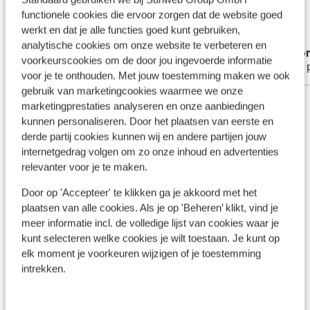
anläggningen väldigt lyxig, men tittar man
anläggningen väldigt lyxig, men tittar man
functionele cookies die ervoor zorgen dat de website goed
lite närmare på detaljerna märks en del
lite närmare p...
meer
werkt en dat je alle functies goed kunt gebruiken,
slitage – vilket känns lite synd med tanke
Vertalen naar het Nederlands (BE)
analytische cookies om onze website te verbeteren en
Anoniem
Ano
på att det är så pass nybyggt. Om du
voorkeurscookies om de door jou ingevoerde informatie
Met partner
Met 
bokar ett swim out-rum gäller det att ha
voor je te onthouden. Met jouw toestemming maken we ook
lite tur med placeringen. Vårt rum
gebruik van marketingcookies waarmee we onze
Bekijk alle 98 ervaringen
hamnade tyvärr på ett ganska trist läge
marketingprestaties analyseren en onze aanbiedingen
med dåliga solförhållanden (mycket
kunnen personaliseren. Door het plaatsen van eerste en
Ligging
skugga) och precis intill ett vattenfall som
derde partij cookies kunnen wij en andere partijen jouw
internetgedrag volgen om zo onze inhoud en advertenties
lät väldigt högt och störande. Själva
relevanter voor je te maken.
rummet saknade tyvärr bra
förvaringsmöjligheter, och det var ett
Door op 'Accepteer' te klikken ga je akkoord met het
minus att det inte fanns några krokar i
Bekijk op kaart
plaatsen van alle cookies. Als je op 'Beheren’ klikt, vind je
badrummet för handdukar. På grund av
meer informatie incl. de volledige lijst van cookies waar je
läget och ljudet från vattenfallet valde vi
kunt selecteren welke cookies je wilt toestaan. Je kunt op
att spendera hela veckan uppe vid
elk moment je voorkeuren wijzigen of je toestemming
intrekken.
huvudpoolen i stället för vid vårt swim out.
Huvudpoolen blev snabbt vår favoritplats!
In de buurt
Här var stämningen på topp och
Strand: 600 m