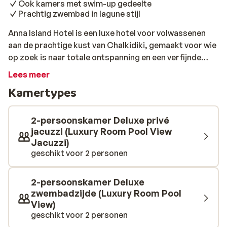
Ook kamers met swim-up gedeelte
Prachtig zwembad in lagune stijl
Anna Island Hotel is een luxe hotel voor volwassenen
aan de prachtige kust van Chalkidiki, gemaakt voor wie
op zoek is naar totale ontspanning en een verfijnde
sfeer. Het biedt een eersteklas ervaring in een
Lees meer
schilderachtige omgeving, waar rust altijd aanwezig is.
Kamertypes
Elke kamer en suite is smaakvol ingericht met een
modern en trendy design dat harmonieert met de
omgeving. Waarom niet van de gelegenheid
2-persoonskamer Deluxe privé
gebruikmaken om een swim-up kamer te boeken om
jacuzzi (Luxury Room Pool View
Jacuzzi)
jouw verblijf nog aangenamer te maken! Het
geschikt voor 2 personen
laguneachtige zwembad van het hotel is een exclusief
toevluchtsoord waar zwemmen en ontspanning hand in
hand gaan. Ontspan op de elegante ligbedden, lees een
2-persoonskamer Deluxe
goed boek en geniet van de verwarmende Griekse zon.
zwembadzijde (Luxury Room Pool
Er is ook een gezellige swim-up bar aan de rand van de
View)
geschikt voor 2 personen
lagune, waar tropische drankjes en snacks worden