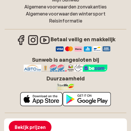
Algemene voorwaarden zonvakanties
Algemene voorwaarden wintersport
Reisinformatie
Betaal veilig en makkelijk
Sunweb is aangesloten bij
Duurzaamheid
Over Sunweb
Vacatures
Algemene voorwaarden zonvakanties
Cookies
Bekijk prijzen