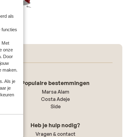
erd als
 functies
. Met
e onze
n. Door
 jouw
te maken.
. Als je
Populaire bestemmingen
aar je
Marsa Alam
rkeuren
Costa Adeje
Side
Heb je hulp nodig?
Vragen & contact