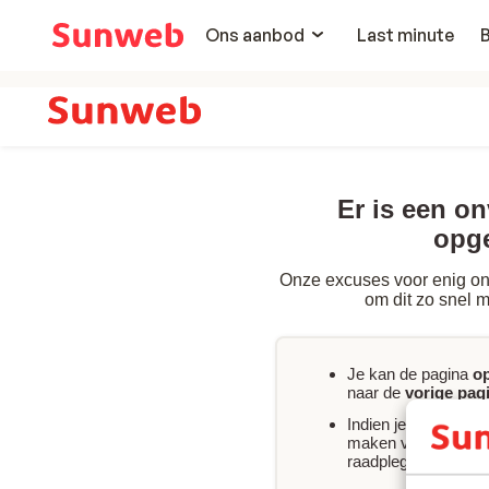
Ons aanbod
Last minute
Er is een o
opg
Onze excuses voor enig on
om dit zo snel m
Je kan de pagina
o
naar de
vorige pag
Indien je
onmiddelli
maken van jouw boe
raadplegen of
conta