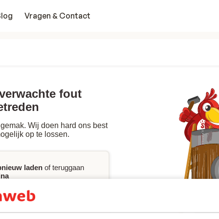
Blog
Vragen & Contact
nverwachte fout
etreden
gemak. Wij doen hard ons best
ogelijk op te lossen.
pnieuw laden
of teruggaan
ina
jke assistentie
wilt bij het
king, kan je onze FAQ
ct
met ons opnemen.