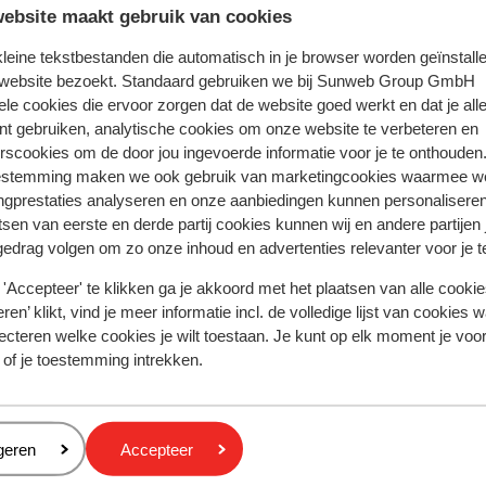
ebsite maakt gebruik van cookies
 kleine tekstbestanden die automatisch in je browser worden geïnstalle
k & boek
 website bezoekt. Standaard gebruiken we bij Sunweb Group GmbH
ele cookies die ervoor zorgen dat de website goed werkt en dat je alle
nt gebruiken, analytische cookies om onze website te verbeteren en
rscookies om de door jou ingevoerde informatie voor je te onthouden
estemming maken we ook gebruik van marketingcookies waarmee w
 - Kassandra
Hotel Achtis
ngprestaties analyseren en onze aanbiedingen kunnen personalisere
tsen van eerste en derde partij cookies kunnen wij en andere partijen
gedrag volgen om zo onze inhoud en advertenties relevanter voor je 
'Accepteer' te klikken ga je akkoord met het plaatsen van alle cookies
Populaire regio's
ren’ klikt, vind je meer informatie incl. de volledige lijst van cookies w
Kreta
ecteren welke cookies je wilt toestaan. Je kunt op elk moment je voo
Gran Canaria
 of je toestemming intrekken.
Rode zee
Cookies en privacy
eren
geren
Accepteer
Privacy