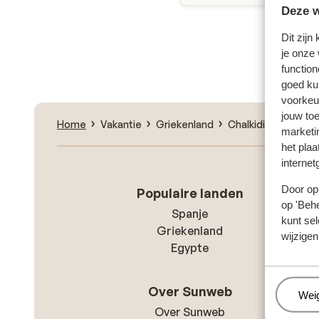
Deze w
Dit zijn
Zoe
je onze
function
goed ku
voorkeu
jouw to
Home
Vakantie
Griekenland
Chalkidiki
Afitos
marketi
het plaa
internet
Door op 
Populaire landen
op 'Behe
Spanje
kunt sel
Griekenland
wijzigen
Egypte
Over Sunweb
Beh
Wei
Over Sunweb