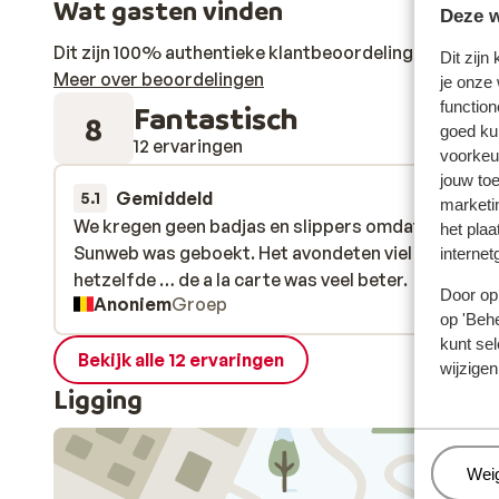
Wat gasten vinden
Deze w
Dit zijn 100% authentieke klantbeoordelingen die hun
Dit zijn
Meer over beoordelingen
je onze
function
Fantastisch
8
goed ku
12 ervaringen
voorkeu
jouw to
Gemiddeld
28 feb. 
5.1
marketi
We kregen geen badjas en slippers omdat er via
We kregen geen badjas en slippers omdat er via
het plaa
Sunweb was geboekt. Het avondeten viel tegen, va
Sunweb was geboekt. Het avondeten viel tegen, va
internet
hetzelfde … de a la carte was veel beter.
hetzelfde … de a la carte was veel beter.
Door op 
Anoniem
Groep
op 'Behe
kunt sel
Bekijk alle 12 ervaringen
wijzigen
Ligging
Beh
Wei