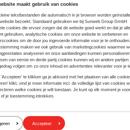
ebsite maakt gebruik van cookies
 ervaring met ons product eerlijk weergeven.
 kleine tekstbestanden die automatisch in je browser worden geïnstalle
 website bezoekt. Standaard gebruiken we bij Sunweb Group GmbH
ele cookies die ervoor zorgen dat de website goed werkt en dat je alle
nt gebruiken, analytische cookies om onze website te verbeteren en
Meest geboekt door vr
rscookies om de door jou ingevoerde informatie voor je te onthouden
estemming maken we ook gebruik van marketingcookies waarmee w
2026
Goed
28 feb.
6.9
ngprestaties analyseren en onze aanbiedingen kunnen personalisere
Hotel was redelijk groot. Diner niet ok . Ontbijt ok 
Hotel was redelijk groot. Diner niet ok . Ontbijt ok 
tsen van eerste en derde partij cookies kunnen wij en andere partijen
ak
ak
niet super.
niet super.
gedrag volgen om zo onze inhoud en advertenties relevanter voor je 
'Accepteer' te klikken ga je akkoord met het plaatsen van alle cookies
Anoniem
Groep
ren’ klikt, vind je meer informatie incl. de volledige lijst van cookies w
ecteren welke cookies je wilt toestaan. Je kunt op elk moment je voo
 of je toestemming intrekken.
Afstanden
eren
geren
Accepteer
Centrum: 800 m