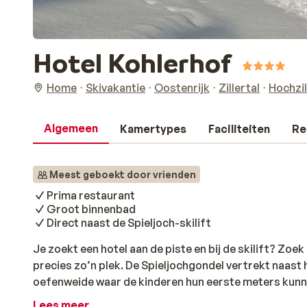
Hotel Kohlerhof
Home
Skivakantie
Oostenrijk
Zillertal
Hochzil
Algemeen
Kamertypes
Faciliteiten
Re
Meest geboekt door vrienden
Prima restaurant
Groot binnenbad
Direct naast de Spieljoch-skilift
Je zoekt een hotel aan de piste en bij de skilift? Zoe
precies zo’n plek. De Spieljochgondel vertrekt naast h
oefenweide waar de kinderen hun eerste meters kunn
zich in een van de twee gebouwen welke met een onde
Lees meer