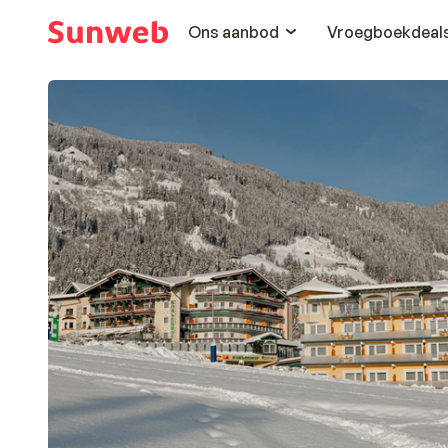
Ons aanbod
Vroegboekdeal