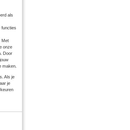
erd als
 functies
ienden
. Met
e onze
 2026
n. Door
maar
maar
 jouw
te maken.
. Als je
aar je
rkeuren