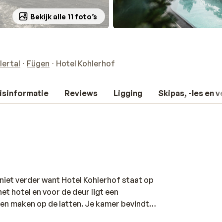
Bekijk alle 11 foto’s
lertal
Fügen
Hotel Kohlerhof
isinformatie
Reviews
Ligging
Skipas, -les en 
k niet verder want Hotel Kohlerhof staat op
et hotel en voor de deur ligt een
en maken op de latten. Je kamer bevindt
rgrondse gang met elkaar verbonden zijn.