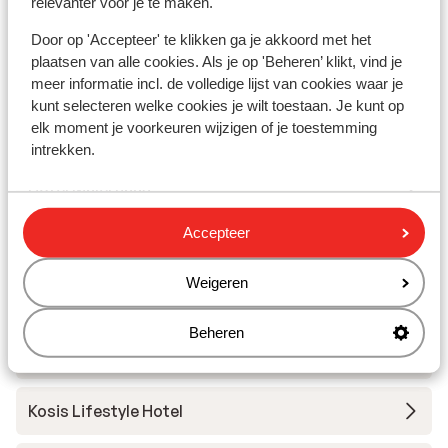
relevanter voor je te maken.
Appartementen Höllwarth
Door op 'Accepteer' te klikken ga je akkoord met het
plaatsen van alle cookies. Als je op 'Beheren’ klikt, vind je
Hotel Crystal
meer informatie incl. de volledige lijst van cookies waar je
kunt selecteren welke cookies je wilt toestaan. Je kunt op
elk moment je voorkeuren wijzigen of je toestemming
Appartementen Mauracher
intrekken.
Hotel Malerhaus
Accepteer
Zillertaler Suites
Weigeren
Chalet Villa Laura
Beheren
Hotel Bruno
Kosis Lifestyle Hotel