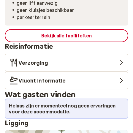
centrale ligging in het Zillertal maakt het bovendien
geen lift aanwezig
makkelijk om meerdere skigebieden te ontdekken. Of
geen kluisjes beschikbaar
je nu met familie of vrienden reist: in Apart Kunterbunt
parkeerterrein
voelt het snel als thuis.
Bekijk alle faciliteiten
Reisinformatie
Verzorging
Vlucht informatie
Wat gasten vinden
Helaas zijn er momenteel nog geen ervaringen
voor deze accommodatie.
Ligging