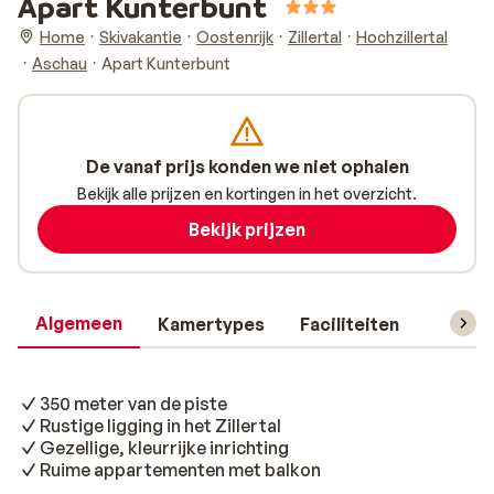
Apart Kunterbunt
Home
Skivakantie
Oostenrijk
Zillertal
Hochzillertal
Aschau
Apart Kunterbunt
De vanaf prijs konden we niet ophalen
Bekijk alle prijzen en kortingen in het overzicht.
Bekijk prijzen
Algemeen
Kamertypes
Faciliteiten
Reisin
350 meter van de piste
Rustige ligging in het Zillertal
Gezellige, kleurrijke inrichting
Ruime appartementen met balkon