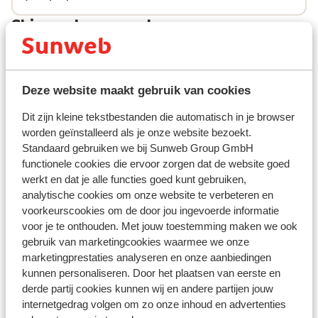
Skipas, -les en verhuur
Skipas
Deze website maakt gebruik van cookies
Skilessen
Dit zijn kleine tekstbestanden die automatisch in je browser
worden geïnstalleerd als je onze website bezoekt.
Skimateriaal
Standaard gebruiken we bij Sunweb Group GmbH
functionele cookies die ervoor zorgen dat de website goed
werkt en dat je alle functies goed kunt gebruiken,
Andere accommodaties in
analytische cookies om onze website te verbeteren en
voorkeurscookies om de door jou ingevoerde informatie
Hochzillertal
voor je te onthouden. Met jouw toestemming maken we ook
gebruik van marketingcookies waarmee we onze
Apart Höllwarth
marketingprestaties analyseren en onze aanbiedingen
kunnen personaliseren. Door het plaatsen van eerste en
derde partij cookies kunnen wij en andere partijen jouw
Appartementen Emma
internetgedrag volgen om zo onze inhoud en advertenties