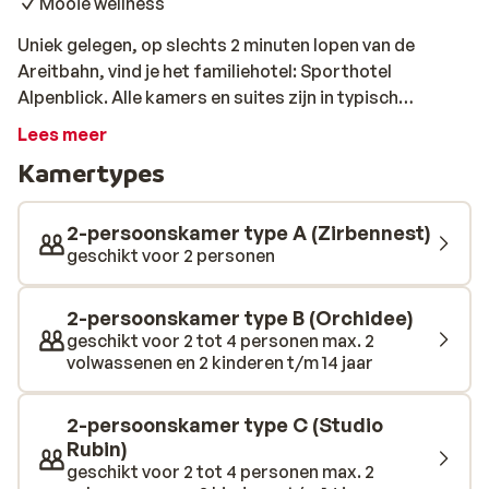
Mooie wellness
Uniek gelegen, op slechts 2 minuten lopen van de
Areitbahn, vind je het familiehotel: Sporthotel
Alpenblick. Alle kamers en suites zijn in typisch
Oostenrijkse stijl ingericht en voorzien van een
Lees meer
comfortabel tweepersoonsbed, een moderne
Kamertypes
badkamer en een balkon of terras met een prachtig
uitzicht op de omgeving. Sporthotel Alpenblick
beschikt over een sfeervol ingericht restaurant en een
2-persoonskamer type A (Zirbennest)
wellness- en sparuimte van 1100 m² met een
geschikt voor 2 personen
gecombineerd binnen- en buitenzwembad.
2-persoonskamer type B (Orchidee)
geschikt voor 2 tot 4 personen max. 2
volwassenen en 2 kinderen t/m 14 jaar
2-persoonskamer type C (Studio
Rubin)
geschikt voor 2 tot 4 personen max. 2