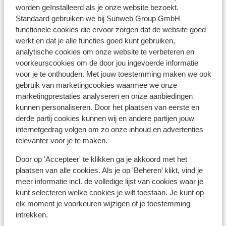
Centrum: 2 km
worden geïnstalleerd als je onze website bezoekt.
Bushalte: 5 m
Standaard gebruiken we bij Sunweb Group GmbH
Afstand tot skipiste circa 1,2 kilometer
functionele cookies die ervoor zorgen dat de website goed
Skibushalte direct naast het hotel
werkt en dat je alle functies goed kunt gebruiken,
Afstand tot skilift circa 1,2 kilometer
analytische cookies om onze website te verbeteren en
voorkeurscookies om de door jou ingevoerde informatie
Winkels: 100 m
voor je te onthouden. Met jouw toestemming maken we ook
Restaurant: 20 m
gebruik van marketingcookies waarmee we onze
Skipas, -les en verhuur
marketingprestaties analyseren en onze aanbiedingen
kunnen personaliseren. Door het plaatsen van eerste en
derde partij cookies kunnen wij en andere partijen jouw
Skipas
internetgedrag volgen om zo onze inhoud en advertenties
relevanter voor je te maken.
Skilessen
Door op 'Accepteer' te klikken ga je akkoord met het
plaatsen van alle cookies. Als je op 'Beheren’ klikt, vind je
meer informatie incl. de volledige lijst van cookies waar je
Skimateriaal
kunt selecteren welke cookies je wilt toestaan. Je kunt op
elk moment je voorkeuren wijzigen of je toestemming
intrekken.
Andere accommodaties in Zell am See