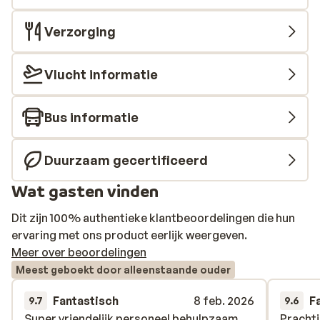
Verzorging
Vlucht informatie
Bus informatie
Duurzaam gecertificeerd
Wat gasten vinden
Dit zijn 100% authentieke klantbeoordelingen die hun
ervaring met ons product eerlijk weergeven.
Meer over beoordelingen
Meest geboekt door alleenstaande ouder
Fantastisch
8 feb. 2026
F
9.7
9.6
Super vriendelijk personeel behulpzaam
Super vriendelijk personeel behulpzaam
Prachti
Prachti