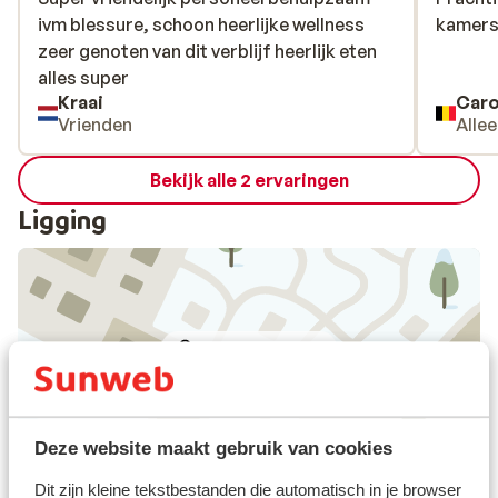
ivm blessure, schoon heerlijke wellness
ivm blessure, schoon heerlijke wellness
kamers 
kamers 
zeer genoten van dit verblijf heerlijk eten
zeer genoten van dit verblijf heerlijk eten
alles super
alles super
Kraai
Caro
Vrienden
Alle
Bekijk alle 2 ervaringen
Ligging
Bekijk op kaart
Deze website maakt gebruik van cookies
Afstanden
Dit zijn kleine tekstbestanden die automatisch in je browser