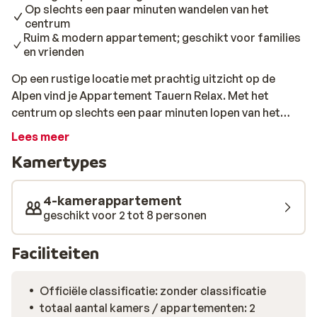
Op slechts een paar minuten wandelen van het
centrum
Ruim & modern appartement; geschikt voor families
en vrienden
Op een rustige locatie met prachtig uitzicht op de
Alpen vind je Appartement Tauern Relax. Met het
centrum op slechts een paar minuten lopen van het
appartement, is dit de ideale locatie voor een
Lees meer
wintersportvakantie in Kaprun. De Maiskogel bevindt
Kamertypes
zich op een kleine kilometer van de accommodatie
vandaan, maar is prima per auto te bereiken. Eenmaal
aangekomen kan een dag in de sneeuw beginnen. Het
4-kamerappartement
appartement bestaat uit 3 slaapkamers, 2 badkamers,
geschikt voor 2 tot 8 personen
een moderne keuken en een gezellige woonkamer.
Vanaf het terras heb je een mooi uitzicht op de witte
Faciliteiten
bergen. Na een sportieve dag op de skipistes is het hier
fijn thuiskomen. Voor ontspanning duik je even de
Officiële classificatie: zonder classificatie
privésauna in en laat je jezelf weer even op voor nog een
totaal aantal kamers / appartementen: 2
leuke dag in de sneeuw.