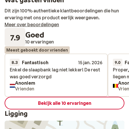
Dit zijn 100% authentieke klantbeoordelingen die hun
ervaring met ons product eerlijk weergeven.
Meer over beoordelingen
Goed
7.9
10 ervaringen
Meest geboekt door vrienden
Fantastisch
15 jan. 2026
F
8.3
9.0
Enkel de slaapbank lag niet lekker! De rest
Enkel de slaapbank lag niet lekker! De rest
Proper,
Proper,
was goed verzorgd
was goed verzorgd
liegen n
liegen n
Anoniem
Ano
Vrienden
Vrie
Bekijk alle 10 ervaringen
Ligging