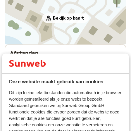
Bekijk op kaart
Afstanden
Centrum: 600 m
Skipiste maiskogel: 1 km
Skilift maiskogel: 1 km
Winkels: 300 m
Deze website maakt gebruik van cookies
(Mini)supermarkt: 350 m
Dit zijn kleine tekstbestanden die automatisch in je browser
Rustig gelegen
worden geïnstalleerd als je onze website bezoekt.
Standaard gebruiken we bij Sunweb Group GmbH
Skipas, -les en verhuur
functionele cookies die ervoor zorgen dat de website goed
werkt en dat je alle functies goed kunt gebruiken,
Skipas
analytische cookies om onze website te verbeteren en