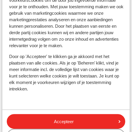
voorkeurscookies om de door jou ingevoerde informatie
voor je te onthouden. Met jouw toestemming maken we ook
Skilessen
gebruik van marketingcookies waarmee we onze
marketingprestaties analyseren en onze aanbiedingen
kunnen personaliseren. Door het plaatsen van eerste en
Skimateriaal
derde partij cookies kunnen wij en andere partijen jouw
internetgedrag volgen om zo onze inhoud en advertenties
relevanter voor je te maken.
Andere accommodaties in Zell am See
- Kaprun
Door op 'Accepteer' te klikken ga je akkoord met het
plaatsen van alle cookies. Als je op 'Beheren’ klikt, vind je
meer informatie incl. de volledige lijst van cookies waar je
Hotel Salzburgerhof
kunt selecteren welke cookies je wilt toestaan. Je kunt op
elk moment je voorkeuren wijzigen of je toestemming
People’s Hotel
intrekken.
Hotel Tirolerhof
Hotel Ponyhof
Accepteer