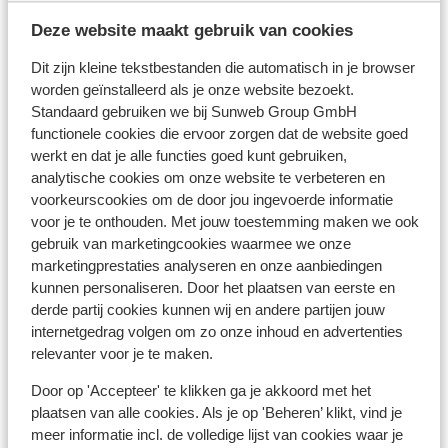
Skimateriaal
Deze website maakt gebruik van cookies
Dit zijn kleine tekstbestanden die automatisch in je browser
Andere accommodaties in Ski Amadé
worden geïnstalleerd als je onze website bezoekt.
Standaard gebruiken we bij Sunweb Group GmbH
functionele cookies die ervoor zorgen dat de website goed
More Mountain Suites
werkt en dat je alle functies goed kunt gebruiken,
analytische cookies om onze website te verbeteren en
A-ROSA Collection Straubinger Grand Hotel
voorkeurscookies om de door jou ingevoerde informatie
voor je te onthouden. Met jouw toestemming maken we ook
gebruik van marketingcookies waarmee we onze
Hotel Österreichischer Hof
marketingprestaties analyseren en onze aanbiedingen
kunnen personaliseren. Door het plaatsen van eerste en
POST POST Hotel - Alpine Boutique Hotel & Spa
derde partij cookies kunnen wij en andere partijen jouw
internetgedrag volgen om zo onze inhoud en advertenties
relevanter voor je te maken.
Hotel Fichtenhof
Door op 'Accepteer' te klikken ga je akkoord met het
plaatsen van alle cookies. Als je op 'Beheren’ klikt, vind je
Hotel Aktiv- und Gesundheitsresort das GXUND
meer informatie incl. de volledige lijst van cookies waar je