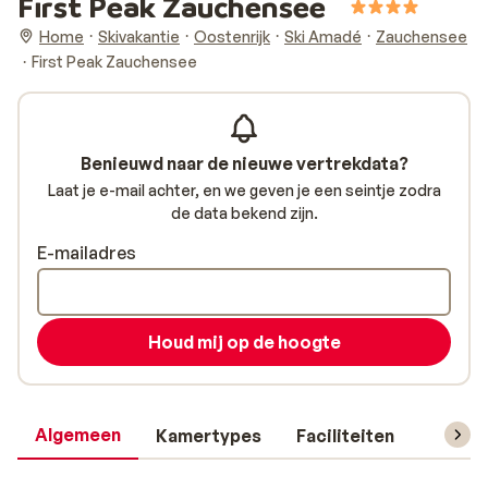
First Peak Zauchensee
Home
Skivakantie
Oostenrijk
Ski Amadé
Zauchensee
First Peak Zauchensee
Benieuwd naar de nieuwe vertrekdata?
Laat je e-mail achter, en we geven je een seintje zodra
de data bekend zijn.
E-mailadres
Houd mij op de hoogte
Algemeen
Kamertypes
Faciliteiten
Reisin