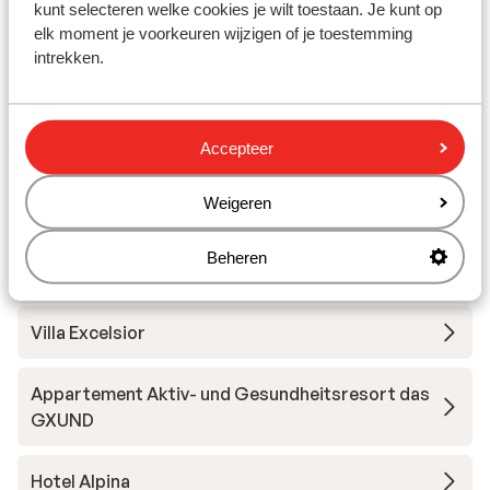
kunt selecteren welke cookies je wilt toestaan. Je kunt op
Das Alpenhaus Gasteinertal
elk moment je voorkeuren wijzigen of je toestemming
intrekken.
Hotel Sendlhofer's
Hotel Sendlhofer's - Appartement
Accepteer
Weigeren
Hotel Völserhof
Beheren
Hotel Salzburger Hof
Villa Excelsior
Appartement Aktiv- und Gesundheitsresort das
GXUND
Hotel Alpina