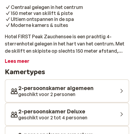
Centraal gelegen in het centrum
150 meter van skilift & piste
Ultiem ontspannen in de spa
Moderne kamers & suites
Hotel FIRST Peak Zauchensee is een prachtig 4-
sterrenhotel gelegen in het hart van het centrum. Met
de skilift en skipiste op slechts 150 meter afstand,
biedt dit hotel hét perfecte vertrekpunt voor jouw
Lees meer
skiavontuur. Ontspan na een lange dag op de piste in de
Kamertypes
uitgebreide spa van Hotel FIRST Peak Zauchensee,
waar je heerlijk kunt relaxen en herstellen in de sauna.
Alle kamers zijn comfortabel ingericht en er zijn
2-persoonskamer algemeen
verschillende types te boeken. Van een comfortabele
geschikt voor 2 personen
2-persoonskamer met moderne badkamer en eigen
terras tot een luxe suite voor 6 personen, compleet
2-persoonskamer Deluxe
met eigen keuken. Sluit je dag af met één van de
geschikt voor 2 tot 4 personen
uitstekende maaltijden in het restaurant of verwen
jezelf met een gezellig drankje aan de bar. Goed om te