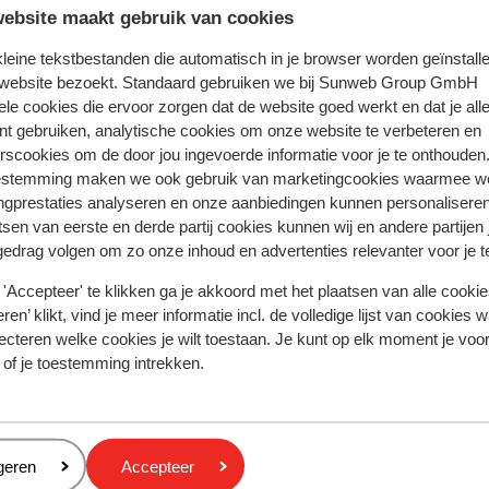
 ervaring met ons product eerlijk weergeven.
ebsite maakt gebruik van cookies
 kleine tekstbestanden die automatisch in je browser worden geïnstalle
 website bezoekt. Standaard gebruiken we bij Sunweb Group GmbH
Meest geboekt door met p
ele cookies die ervoor zorgen dat de website goed werkt en dat je alle
nt gebruiken, analytische cookies om onze website te verbeteren en
 2026
Fantastisch
31 jan.
10
rscookies om de door jou ingevoerde informatie voor je te onthouden
ging
ging
The hotel is well located in the village and only a 10
The hotel is well located in the village and only a 10
estemming maken we ook gebruik van marketingcookies waarmee w
minute walk to the main gondola. The hotel is spotl
minute walk to the main gondola. The hotel is spotl
ngprestaties analyseren en onze aanbiedingen kunnen personalisere
the rooms are cleaned perfectly and all of the staf
the rooms are cleaned perfectly and all of the staf
tsen van eerste en derde partij cookies kunnen wij en andere partijen
gedrag volgen om zo onze inhoud en advertenties relevanter voor je 
are so helpful and courteous.i will be going back n
are so helpful and courteous.i will be going back n
year for my 3rd time.
year for my 3rd time.
'Accepteer' te klikken ga je akkoord met het plaatsen van alle cookies
Vertalen naar het Nederlands (BE)
ren’ klikt, vind je meer informatie incl. de volledige lijst van cookies w
Paul O
Vrienden
ecteren welke cookies je wilt toestaan. Je kunt op elk moment je voo
 of je toestemming intrekken.
eren
geren
Accepteer
Afstanden