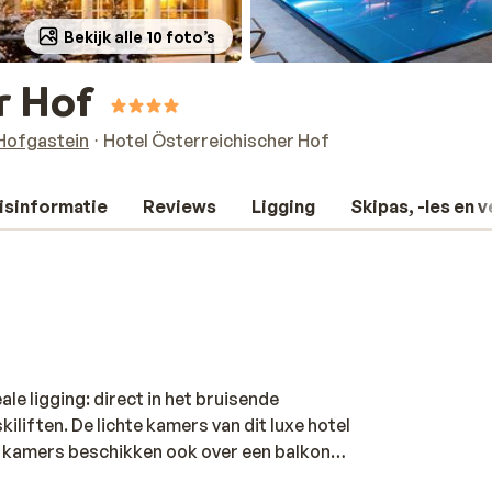
Bekijk alle 10 foto’s
r Hof
Hofgastein
Hotel Österreichischer Hof
isinformatie
Reviews
Ligging
Skipas, -les en 
ale ligging: direct in het bruisende
liften. De lichte kamers van dit luxe hotel
 kamers beschikken ook over een balkon
rreichischer Hof kunnen na een mooie dag