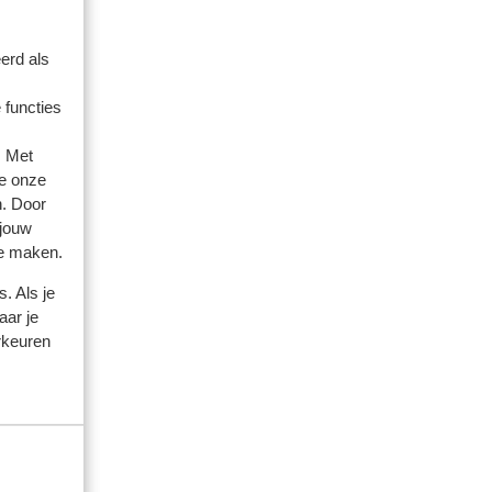
erd als
artner
 functies
 2026
. Met
e onze
ess,
ess,
n. Door
f
f
 jouw
te maken.
ext
ext
. Als je
aar je
rkeuren