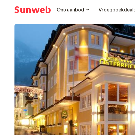
Ons aanbod
Vroegboekdeal