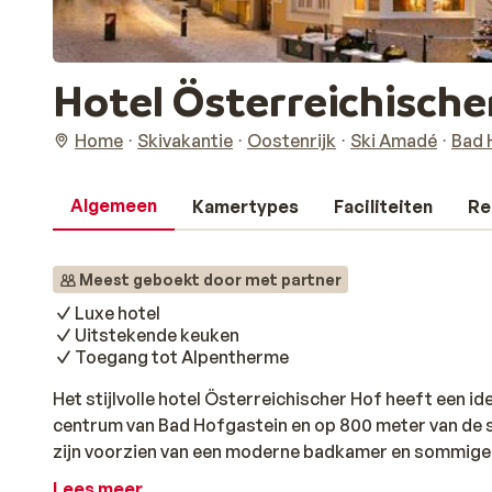
Hotel Österreichische
Home
Skivakantie
Oostenrijk
Ski Amadé
Bad 
Algemeen
Kamertypes
Faciliteiten
Re
Meest geboekt door met partner
Luxe hotel
Uitstekende keuken
Toegang tot Alpentherme
Het stijlvolle hotel Österreichischer Hof heeft een ide
centrum van Bad Hofgastein en op 800 meter van de ski
zijn voorzien van een moderne badkamer en sommige
met uitzicht op de omgeving. ‘Gasten van hotel Öste
Lees meer