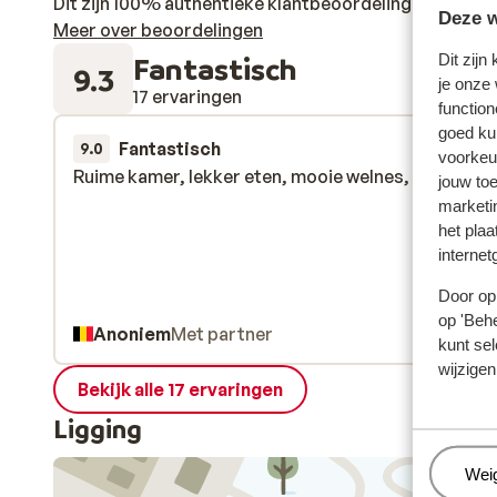
Dit zijn 100% authentieke klantbeoordelingen die hun
Deze w
Meer over beoordelingen
Fantastisch
Dit zijn
9.3
je onze
17 ervaringen
function
goed ku
Fantastisch
15 mrt.
9.0
voorkeu
Ruime kamer, lekker eten, mooie welnes, goede lig
Ruime kamer, lekker eten, mooie welnes, goede lig
jouw to
marketi
het plaa
internet
Door op 
op 'Behe
Anoniem
Met partner
kunt sel
wijzigen
Bekijk alle 17 ervaringen
Ligging
Beh
Wei