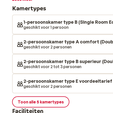
in de bergen ontspannen in in de Alpentherme Spa. He
Kamertypes
Alpentherme door middel van een verwarmde gang. Hie
om weer lekker in bij te komen. Voor de fanatieke spor
Morgens staat er een gezond en uitgebreid ontbijt voo
1-persoonskamer type B (Single Room 
smakelijk diner geserveerd. Er staan internationale 
geschikt voor 1 persoon
worden bereid met regionale producten. Goed om te 
meerdere gebouwen. Direct naast het hotel ligt app
2-persoonskamer type A comfort (Dou
directe toegang tot het centrum van de Alpentherme
geschikt voor 2 personen
onderdeel van het hotel liggen op slechts 2 minuten lo
appartementen verblijven, kunnen gebruikmaken van 
2-persoonskamer type B superieur (Dou
SPA in het hoofdgebouw: Österreichischer Hof.
geschikt voor 2 tot 3 personen
2-persoonskamer type E voordeeltarie
geschikt voor 2 personen
Toon alle 5 kamertypes
Faciliteiten