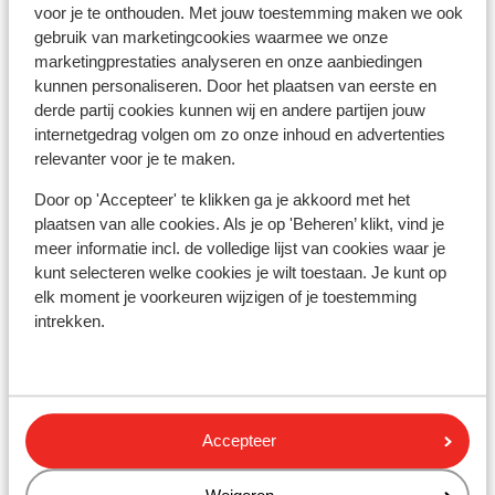
voor je te onthouden. Met jouw toestemming maken we ook
Rustig gelegen
gebruik van marketingcookies waarmee we onze
marketingprestaties analyseren en onze aanbiedingen
Skipas, -les en verhuur
kunnen personaliseren. Door het plaatsen van eerste en
derde partij cookies kunnen wij en andere partijen jouw
Skipas
internetgedrag volgen om zo onze inhoud en advertenties
relevanter voor je te maken.
Skilessen
Door op 'Accepteer' te klikken ga je akkoord met het
plaatsen van alle cookies. Als je op 'Beheren’ klikt, vind je
meer informatie incl. de volledige lijst van cookies waar je
Skimateriaal
kunt selecteren welke cookies je wilt toestaan. Je kunt op
elk moment je voorkeuren wijzigen of je toestemming
intrekken.
Andere accommodaties in Obergurgl-
Hochgurgl
Alpen-Wellness Resort Hochfirst
Accepteer
Hotel Austria Gourmet & Wine