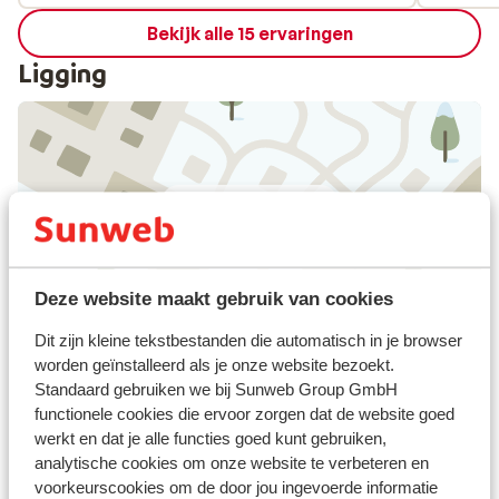
Bekijk alle 15 ervaringen
Ligging
Bekijk op kaart
Deze website maakt gebruik van cookies
Afstanden
Dit zijn kleine tekstbestanden die automatisch in je browser
Centrum: 500 m
worden geïnstalleerd als je onze website bezoekt.
Luchthaven Innsrbuck: 100 km
Standaard gebruiken we bij Sunweb Group GmbH
Treinstation: 50 m
functionele cookies die ervoor zorgen dat de website goed
werkt en dat je alle functies goed kunt gebruiken,
Skipiste: 100 m
analytische cookies om onze website te verbeteren en
Skilift: 300 m
voorkeurscookies om de door jou ingevoerde informatie
Winkels: 500 m