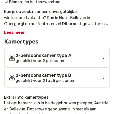
Binnen- en buitenzwembad
Ben je op zoek naar een onvergetelijke
wintersportvakantie? Dan is Hotel Bellevue in
Obergurgl de perfecte keuze! Dit prachtige 4-sterren
superior hotel ligt direct aan de piste, waardoor je
Lees meer
optimaal kunt genieten van de sneeuw.Maar Hotel
Kamertypes
Bellevue is meer dan alleen een skihotel. Het staat ook
bekend om zijn fantastische keuken. De chef-kok en
zijn team toveren de heerlijkste gerechten op tafel,
2-persoonskamer type A
met verse, regionale producten. En na een dag op de
geschikt voor 2 personen
piste kun je heerlijk ontspannen in de uitgebreide
wellness. Geniet van de sauna's, het stoombad, de
2-persoonskamer type B
whirlpool en het zwembad.Kortom, Hotel Bellevue is de
geschikt voor 2 tot 5 personen
perfecte plek voor een wintersportvakantie vol skiën,
smullen en ontspannen.
Extra info kamertypes
Let op: kamers zijn in beide gebouwen gelegen, Austria
en Bellevue. Deze twee gebouwen zijn met elkaar