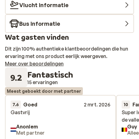
Vlucht informatie
Bus informatie
Wat gasten vinden
Dit zijn 100% authentieke klantbeoordelingen die hun
ervaring met ons product eerlijk weergeven.
Meer over beoordelingen
Fantastisch
9.2
15 ervaringen
Meest geboekt door met partner
Goed
2 mrt. 2026
Fa
7.6
10
Gastvrij
Gastvrij
Super l
Super l
de valle
de valle
Anoniem
Guy
Met partner
Alle