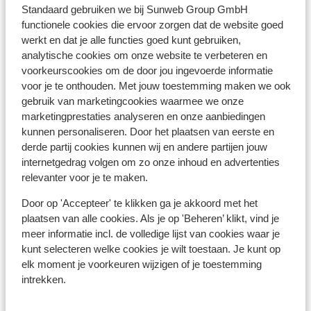
Standaard gebruiken we bij Sunweb Group GmbH
functionele cookies die ervoor zorgen dat de website goed
werkt en dat je alle functies goed kunt gebruiken,
Bekijk op kaart
analytische cookies om onze website te verbeteren en
voorkeurscookies om de door jou ingevoerde informatie
voor je te onthouden. Met jouw toestemming maken we ook
gebruik van marketingcookies waarmee we onze
marketingprestaties analyseren en onze aanbiedingen
kunnen personaliseren. Door het plaatsen van eerste en
Afstanden
derde partij cookies kunnen wij en andere partijen jouw
Afstand tot centrum
internetgedrag volgen om zo onze inhoud en advertenties
Skipiste: 100 m
relevanter voor je te maken.
Skilift: 100 m
Door op 'Accepteer' te klikken ga je akkoord met het
Skipas, -les en verhuur
plaatsen van alle cookies. Als je op 'Beheren’ klikt, vind je
meer informatie incl. de volledige lijst van cookies waar je
kunt selecteren welke cookies je wilt toestaan. Je kunt op
Skipas
elk moment je voorkeuren wijzigen of je toestemming
intrekken.
Skilessen