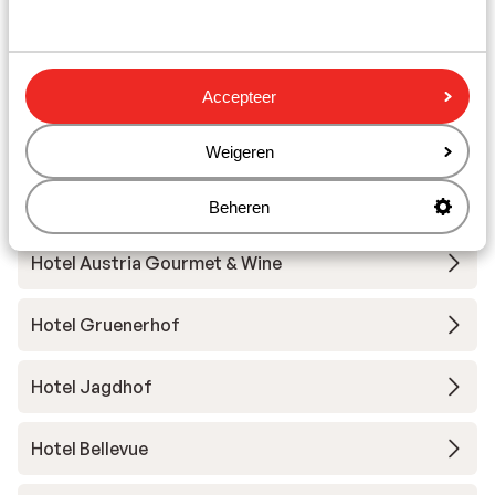
Skimateriaal
Accepteer
Andere accommodaties in Obergurgl-
Hochgurgl
Weigeren
Alpen-Wellness Resort Hochfirst
Beheren
Hotel Austria Gourmet & Wine
Hotel Gruenerhof
Hotel Jagdhof
Hotel Bellevue