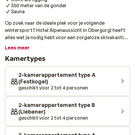
350 meter van de gondel
Sauna
Op zoek naar de ideale plek voor je volgende
wintersport? Hotel Alpenaussicht in Obergurgl heeft
alles wat je nodig hebt voor een zorgeloze skivakantie.
Gelegen op een toplocatie, op slechts 350 meter van
Lees meer
de gondel Festkogelbahn en met de eerste piste op
Kamertypes
slechts 150 meter afstand, sta je in een mum van tijd
midden in het prachtige skigebied. Bovendien ligt het
gezellige centrum van Obergurgl vlakbij, zodat je na
2-kamerappartement type A
een dag in de sneeuw ook kunt genieten van de
(Festkogel)
geschikt voor 2 tot 4 personen
charmante sfeer van het dorp. De appartementen van
Hotel Alpenaussicht zijn stijlvol en comfortabel
ingericht en bieden alles wat je nodig hebt voor een
2-kamerappartement type B
heerlijk verblijf. Na een dag op de piste kun je
(Liebener)
ontspannen in je ruime accommodatie en genieten van
geschikt voor 2 tot 4 personen
het prachtige uitzicht op de bergen. Na een actieve dag
skiën of snowboarden is er niets fijner dan ontspannen