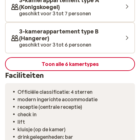
3-kamerappartement type A
in de wellness van Hotel Alpenaussicht. Laat je spieren
(Konigskoegel)
tot rust komen in de sauna, het stoombad of de
geschikt voor 3 tot 7 personen
relaxruimte, zodat je de volgende dag weer vol energie
de pistes op kunt.
3-kamerappartement type B
(Hangerer)
geschikt voor 3 tot 6 personen
Toon alle 6 kamertypes
Faciliteiten
Officiële classificatie: 4 sterren
modern ingerichte accommodatie
receptie (centrale receptie)
check in
lift
kluisje (op de kamer)
drinkgelegenheden: bar