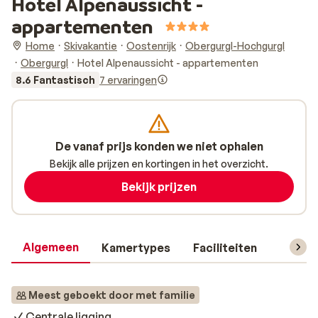
Hotel Alpenaussicht -
appartementen
Home
Skivakantie
Oostenrijk
Obergurgl-Hochgurgl
Obergurgl
Hotel Alpenaussicht - appartementen
8.6 Fantastisch
7 ervaringen
De vanaf prijs konden we niet ophalen
Bekijk alle prijzen en kortingen in het overzicht.
Bekijk prijzen
Algemeen
Kamertypes
Faciliteiten
Reisin
Meest geboekt door met familie
Centrale ligging