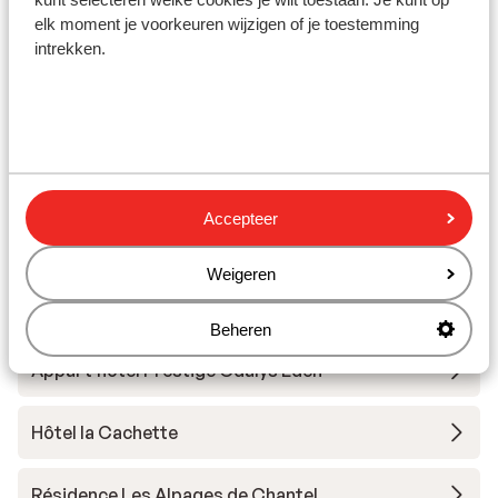
Skimateriaal
elk moment je voorkeuren wijzigen of je toestemming
intrekken.
Andere accommodaties in Les
Arcs/Peisey-Vallandry
Hotel Taj I Mah
Accepteer
Les Chalets des Deux Domaines
Weigeren
Résidence Maeva Home - Arc 1950 Le Village
Beheren
Appart'hôtel Prestige Odalys Eden
Hôtel la Cachette
Résidence Les Alpages de Chantel