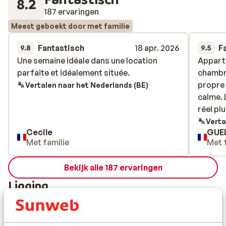
8.2
187 ervaringen
Meest geboekt door met familie
Fantastisch
18 apr. 2026
F
9.8
9.5
Une semaine idéale dans une location
Une semaine idéale dans une location
Appart
Appart
parfaite et idéalement située.
parfaite et idéalement située.
chambre
chambre
propre 
propre 
Vertalen naar het Nederlands (BE)
calme. 
calme. 
réel pl
réel pl
Verta
Cecile
GUE
Met familie
Met 
Bekijk alle 187 ervaringen
Ligging