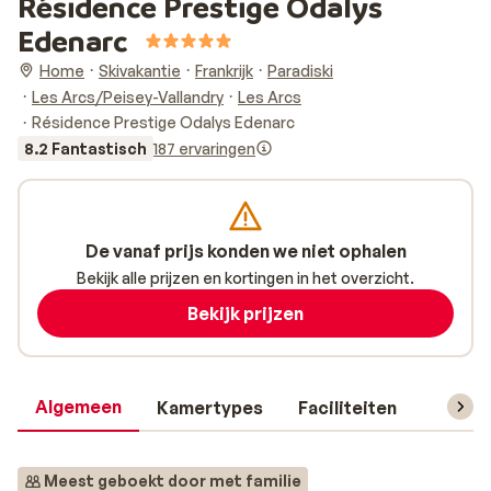
Résidence Prestige Odalys
Edenarc
Home
Skivakantie
Frankrijk
Paradiski
Les Arcs/Peisey-Vallandry
Les Arcs
Résidence Prestige Odalys Edenarc
8.2 Fantastisch
187 ervaringen
De vanaf prijs konden we niet ophalen
Bekijk alle prijzen en kortingen in het overzicht.
Bekijk prijzen
Algemeen
Kamertypes
Faciliteiten
Reisin
Meest geboekt door met familie