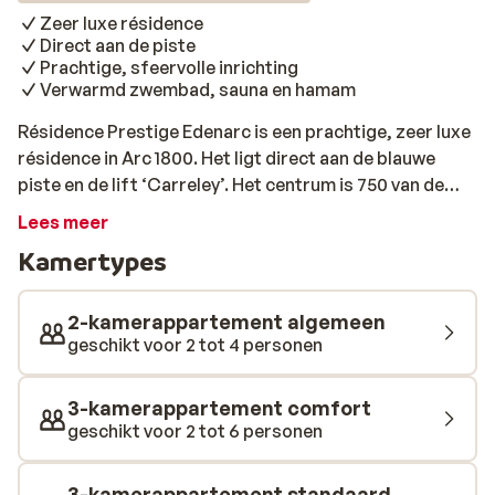
Zeer luxe résidence
Direct aan de piste
Prachtige, sfeervolle inrichting
Verwarmd zwembad, sauna en hamam
Résidence Prestige Edenarc is een prachtige, zeer luxe
résidence in Arc 1800. Het ligt direct aan de blauwe
piste en de lift ‘Carreley’. Het centrum is 750 van de
appartementen vandaan. De appartementen zijn zeer
Lees meer
luxe en sfeervol ingericht, met comfortabele meubels
Kamertypes
en oog voor detail. Er is veel gebruik gemaakt van hout
en aarde tinten, wat de appartementen een warme
uitstraling geeft. Hier is het heerlijk thuiskomen na een
2-kamerappartement algemeen
dag op de piste. Behoefte om even totaal te
geschikt voor 2 tot 4 personen
ontspannen? Dan ben je op de juiste plaats bij het
wellnesscentrum ‘Bulle’. Je kunt je hier onderdompelen
3-kamerappartement comfort
in het verwarmde binnenzwembad, of lekker relaxen in
geschikt voor 2 tot 6 personen
de sauna en hamam. Zo kun je de volgende ochtend
weer uitgerust de piste op.
3-kamerappartement standaard