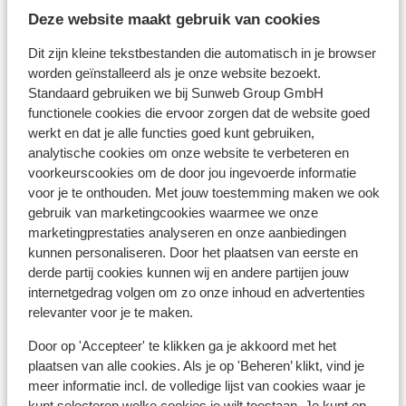
Deze website maakt gebruik van cookies
Bekijk op kaart
Dit zijn kleine tekstbestanden die automatisch in je browser
worden geïnstalleerd als je onze website bezoekt.
Standaard gebruiken we bij Sunweb Group GmbH
functionele cookies die ervoor zorgen dat de website goed
werkt en dat je alle functies goed kunt gebruiken,
Afstanden
analytische cookies om onze website te verbeteren en
Centrum: 750 m
voorkeurscookies om de door jou ingevoerde informatie
Skipiste: 0 m
voor je te onthouden. Met jouw toestemming maken we ook
Direct aan de skipiste
gebruik van marketingcookies waarmee we onze
Skilift: 250 m
marketingprestaties analyseren en onze aanbiedingen
kunnen personaliseren. Door het plaatsen van eerste en
Skipas, -les en verhuur
derde partij cookies kunnen wij en andere partijen jouw
internetgedrag volgen om zo onze inhoud en advertenties
relevanter voor je te maken.
Skipas
Door op 'Accepteer' te klikken ga je akkoord met het
plaatsen van alle cookies. Als je op 'Beheren’ klikt, vind je
Skilessen
meer informatie incl. de volledige lijst van cookies waar je
kunt selecteren welke cookies je wilt toestaan. Je kunt op