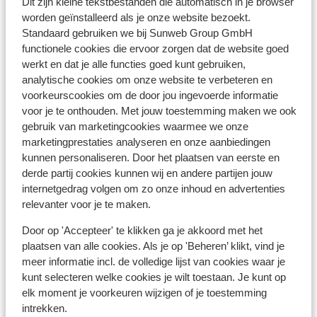
Dit zijn kleine tekstbestanden die automatisch in je browser
worden geïnstalleerd als je onze website bezoekt.
Standaard gebruiken we bij Sunweb Group GmbH
functionele cookies die ervoor zorgen dat de website goed
Afstanden
werkt en dat je alle functies goed kunt gebruiken,
In het centrum
analytische cookies om onze website te verbeteren en
Direct aan de skipiste
voorkeurscookies om de door jou ingevoerde informatie
Skilift: 50 m
voor je te onthouden. Met jouw toestemming maken we ook
gebruik van marketingcookies waarmee we onze
Skipas, -les en verhuur
marketingprestaties analyseren en onze aanbiedingen
kunnen personaliseren. Door het plaatsen van eerste en
derde partij cookies kunnen wij en andere partijen jouw
Skipas
internetgedrag volgen om zo onze inhoud en advertenties
relevanter voor je te maken.
Skilessen
Door op 'Accepteer' te klikken ga je akkoord met het
plaatsen van alle cookies. Als je op 'Beheren’ klikt, vind je
Skimateriaal
meer informatie incl. de volledige lijst van cookies waar je
kunt selecteren welke cookies je wilt toestaan. Je kunt op
elk moment je voorkeuren wijzigen of je toestemming
Andere accommodaties in Les
intrekken.