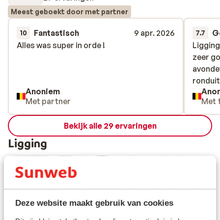
Meest geboekt door met partner
Fantastisch
9 apr. 2026
G
10
7.7
Alles was super in orde !
Alles was super in orde !
Liggin
Liggin
zeer go
zeer go
avondet
avondet
ronduit
ronduit
Anoniem
Ano
Met partner
Met 
Bekijk alle 29 ervaringen
Ligging
Bekijk op kaart
Deze website maakt gebruik van cookies