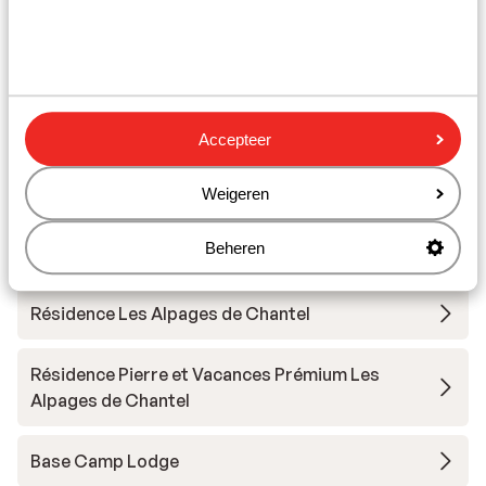
Arcs/Peisey-Vallandry
Hotel Taj I Mah
Les Chalets des Deux Domaines
Accepteer
Résidence Maeva Home - Arc 1950 Le Village
Weigeren
Beheren
Appart'hôtel Prestige Odalys Eden
Résidence Les Alpages de Chantel
Résidence Pierre et Vacances Prémium Les
Alpages de Chantel
Base Camp Lodge