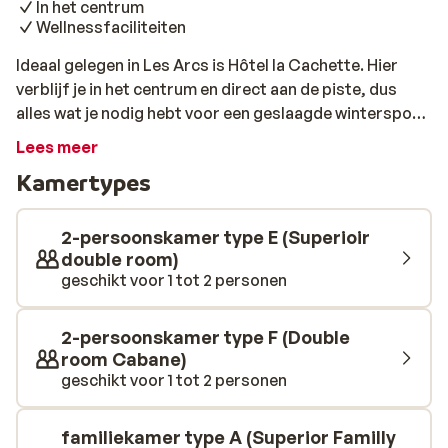
In het centrum
Wellnessfaciliteiten
Ideaal gelegen in Les Arcs is Hôtel la Cachette. Hier
verblijf je in het centrum en direct aan de piste, dus
alles wat je nodig hebt voor een geslaagde wintersport
is binnen handbereik. De kamers zijn netjes,
Lees meer
comfortabel en modern ingericht en vanaf sommige
Kamertypes
kamers met balkon heb je een prachtig uitzicht op de
pistes. De kamers zonder balkon hebben een mooi
uitzicht op het dal. Het hotel heeft een eigen restaurant
2-persoonskamer type E (Superioir
waar je heerlijk terecht kunt om te genieten van alle
double room)
geschikt voor 1 tot 2 personen
smaken. En dat alles onder het genot van een
panoramisch uitzicht vanuit het restaurant. Ben je na
een actieve dag op de piste toe aan wat ontspanning?
2-persoonskamer type F (Double
Dan kun je terecht in de sauna van Hôtel la Cachette,
room Cabane)
waar je weer helemaal op temperatuur kunt komen en
geschikt voor 1 tot 2 personen
relaxen. Zo start je weer fris aan een nieuwe dag.
familiekamer type A (Superior Familly