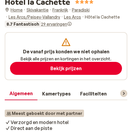
Hôtel la Cachette
Home
Skivakantie
Frankrijk
Paradiski
Les Arcs/Peisey-Vallandry
Les Arcs
Hôtel la Cachette
8.7 Fantastisch
29 ervaringen
De vanaf prijs konden we niet ophalen
Bekijk alle prijzen en kortingen in het overzicht.
Bekijk prijzen
Algemeen
Kamertypes
Faciliteiten
Reisin
Meest geboekt door met partner
Verzorgd en modern hotel
Direct aan de piste