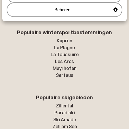
Italie
Beheren
Zwitserland
Populaire wintersportbestemmingen
Kaprun
La Plagne
La Toussuire
Les Arcs
Mayrhofen
Serfaus
Populaire skigebieden
Zillertal
Paradiski
Ski Amade
Zell am See