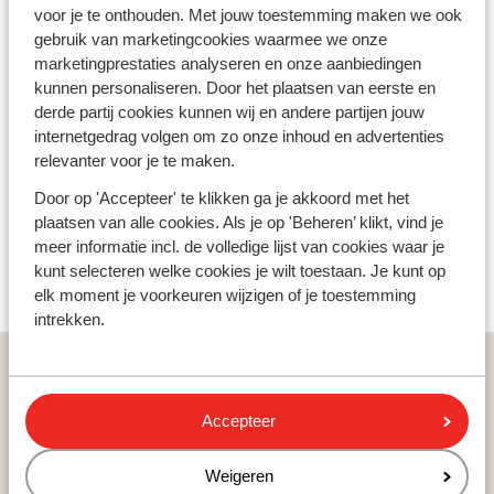
leuke—de ene dag sta je in Val Gardena met uitzicht op
voor je te onthouden. Met jouw toestemming maken we ook
de Sella, de volgende dag ski je in Alta Badia en eet je
gebruik van marketingcookies waarmee we onze
de lekkerste pasta op de piste. Liever een dagje iets
marketingprestaties analyseren en onze aanbiedingen
anders dan skiën? Denk aan winterwandelingen, rodelen
kunnen personaliseren. Door het plaatsen van eerste en
of gewoon lekker lang lunchen in de zon. En als je van
derde partij cookies kunnen wij en andere partijen jouw
après-ski houdt, zit je in Italië verrassend goed.
internetgedrag volgen om zo onze inhoud en advertenties
Waar ga jij de Dolomieten verkennen met je Dolomiti
relevanter voor je te maken.
Superski skipas?
Door op 'Accepteer' te klikken ga je akkoord met het
plaatsen van alle cookies. Als je op 'Beheren’ klikt, vind je
Bekijk ons aanbod Dolomiti Superski
meer informatie incl. de volledige lijst van cookies waar je
kunt selecteren welke cookies je wilt toestaan. Je kunt op
elk moment je voorkeuren wijzigen of je toestemming
intrekken.
Populaire wintersportlanden
Andorra
Accepteer
Oostenrijk
Frankrijk
Weigeren
Duitsland