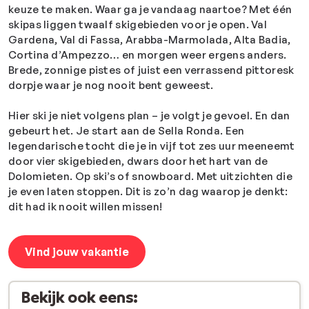
keuze te maken. Waar ga je
vandaag naartoe? Met één
skipas liggen
twaalf skigebieden
voor je open. Val
Gardena, Val di Fassa, Arabba-Marmolada, Alta Badia,
Cortina d’Ampezzo… en morgen
weer ergens anders.
Brede, zonnige pistes of juist een verrassend pittoresk
dorpje
waar je nog nooit bent geweest.
Hier ski je niet volgens plan – je volgt je gevoel.
En dan
gebeurt het. Je start aan de
Sella Ronda
. Een
legendarische tocht die je in vijf
tot zes uur meeneemt
door vier skigebieden, dwars door het hart van de
Dolomieten.
Op ski’s of snowboard. Met uitzichten die
je even laten stoppen. Dit is zo’n dag waarop
je denkt:
dit had ik nooit willen missen!
Vind jouw vakantie
Bekijk ook eens: