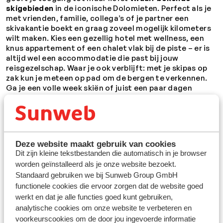
skigebieden
in de iconische Dolomieten. Perfect als je
met vrienden, familie, collega’s of je partner een
skivakantie boekt en graag zoveel mogelijk kilometers
wilt maken. Kies een gezellig hotel met wellness, een
knus appartement of een chalet vlak bij de piste – er is
altijd wel een accommodatie die past bij jouw
reisgezelschap. Waar je ook verblijft: met je skipas op
zak kun je meteen op pad om de bergen te verkennen.
Ga je een volle week skiën of juist een paar dagen
ertussenuit? Met Dolomiti Superski voelt elke dag als
een nieuwe ontdekkingstocht.
Altijd sneeuwzeker skiën in de Italiaanse Alpen
Deze website maakt gebruik van cookies
Zelfs
last minute
hoef je je geen zorgen te maken over
Dit zijn kleine tekstbestanden die automatisch in je browser
sneeuw. Dolomiti Superski staat bekend om haar
worden geïnstalleerd als je onze website bezoekt.
betrouwbare sneeuwcondities en perfect
geprepareerde pistes. Dankzij de hoge ligging en
Standaard gebruiken we bij Sunweb Group GmbH
geavanceerde sneeuwsystemen kun je hier tot ver in
functionele cookies die ervoor zorgen dat de website goed
het seizoen genieten van heerlijke afdalingen. Van
werkt en dat je alle functies goed kunt gebruiken,
brede, rustige pistes tot meer uitdagende routes: elk
analytische cookies om onze website te verbeteren en
skigebied heeft z’n eigen karakter. En dat is juist het
voorkeurscookies om de door jou ingevoerde informatie