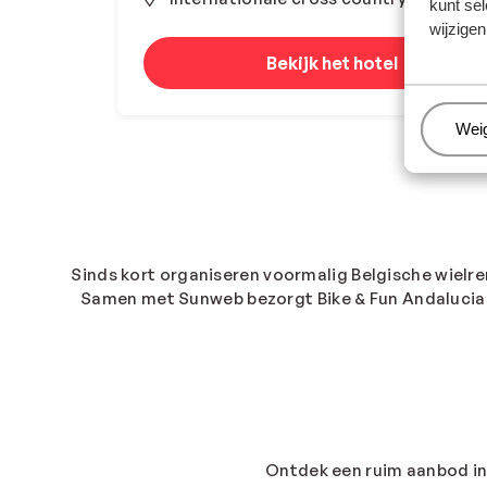
kunt sel
wijzigen
Bekijk het hotel
Beh
Wei
Sinds kort organiseren voormalig Belgische wiel
Samen met Sunweb bezorgt Bike & Fun Andalucia v
Ontdek een ruim aanbod in