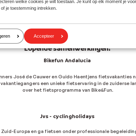
ecteren welke cookies je wilt toestaan. Je kunt op elk moment je voo
terreinen
 of je toestemming intrekken.
eren
geren
Accepteer
Lopende samenwerkingen:
Bikefun Andalucia
renners José de Cauwer en Guido Haentjens fietsvakanties 
akantiegangers een unieke fietservaring in de zuiderse l
over het fietsprogramma van Bike&Fun.
Jvs - cyclingholidays
 Zuid-Europa en ga fietsen onder professionale begeleid