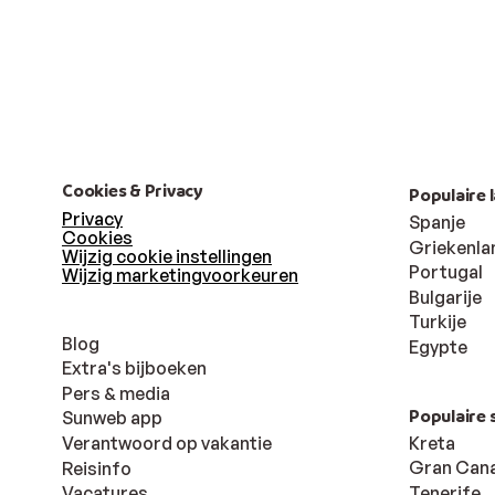
Cookies & Privacy
Populaire 
Privacy
Spanje
Cookies
Griekenla
Wijzig cookie instellingen
Portugal
Wijzig marketingvoorkeuren
Bulgarije
Turkije
Blog
Egypte
Extra's bijboeken
Pers & media
Populaire 
Sunweb app
Kreta
Verantwoord op vakantie
Gran Cana
Reisinfo
Tenerife
Vacatures