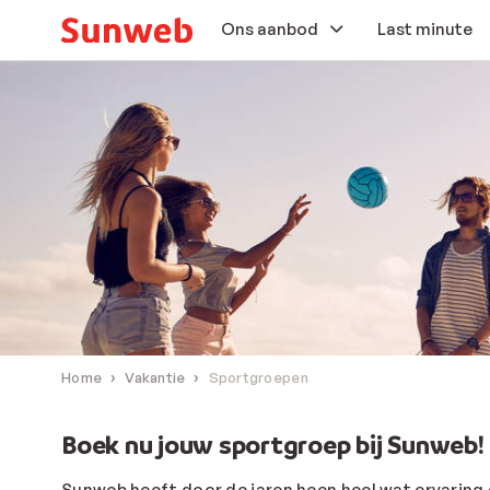
Ons aanbod
Last minute
Zonvakanties
Skivakanties
Autovakanties
Aanbiedingen
Extras
Home
Vakantie
Sportgroepen
Boek nu jouw sportgroep bij Sunweb!
Sunweb heeft door de jaren heen heel wat ervaring