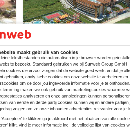
Ideaal voor een tennistage
ebsite maakt gebruik van cookies
 kleine tekstbestanden die automatisch in je browser worden geïnstalle
Adriana Beach Club Resort - 6
terreinen
 website bezoekt. Standaard gebruiken we bij Sunweb Group GmbH
ele cookies die ervoor zorgen dat de website goed werkt en dat je alle
Hotel Gural Premier Belek - 8 terreinen
nt gebruiken, analytische cookies om onze website te verbeteren en
rscookies om de door jou ingevoerde informatie voor je te onthouden
Hotel Limak Arcadia - 4 terreinen
estemming maken we ook gebruik van marketingcookies waarmee w
ngprestaties analyseren en onze aanbiedingen kunnen personalisere
Hotel Miracle Resort - 4 terreinen
tsen van eerste en derde partij cookies kunnen wij en andere partijen
gedrag volgen om zo onze inhoud en advertenties relevanter voor je 
Hotel Royal Dragon - 5 terreinen
'Accepteer' te klikken ga je akkoord met het plaatsen van alle cookies
ren’ klikt, vind je meer informatie incl. de volledige lijst van cookies w
Hotel Titanic Deluxe Golf Belek - 8