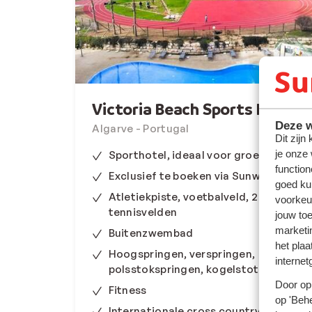
Victoria Beach Sports Hotel
Deze w
Algarve - Portugal
Dit zijn
je onze
Sporthotel, ideaal voor groepen
function
Exclusief te boeken via Sunweb
goed ku
Atletiekpiste, voetbalveld, 2 paddle
voorkeu
tennisvelden
jouw to
marketi
Buitenzwembad
het plaa
Hoogspringen, verspringen,
internet
polsstokspringen, kogelstoten
Door op 
Fitness
op 'Behe
Internationale cross country track