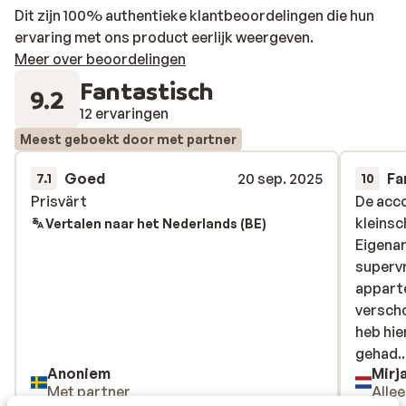
Dit zijn 100% authentieke klantbeoordelingen die hun
ervaring met ons product eerlijk weergeven.
Meer over beoordelingen
Fantastisch
9.2
12 ervaringen
Meest geboekt door met partner
Goed
20 sep. 2025
Fa
7.1
10
Prisvärt
Prisvärt
De acc
De acc
kleinsch
kleinsch
Vertalen naar het Nederlands (BE)
Eigenar
Eigenar
supervr
supervr
appart
appart
verscho
verscho
heb hie
heb hie
gehad. 
gehad..
Anoniem
Mirj
overbod
Met partner
Alle
vrijheid