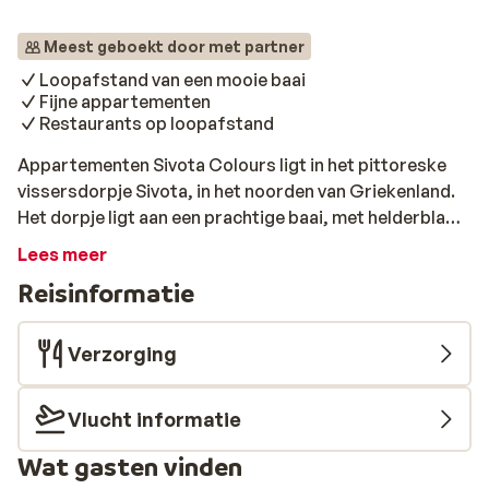
Meest geboekt door met partner
Loopafstand van een mooie baai
Fijne appartementen
Restaurants op loopafstand
Appartementen Sivota Colours ligt in het pittoreske
vissersdorpje Sivota, in het noorden van Griekenland.
Het dorpje ligt aan een prachtige baai, met helderblauw
water en een gezellige haven. Sivota is een ideale
Lees meer
bestemming voor een ontspannen vakantie, met een
Reisinformatie
scala aan restaurants, bars en winkels. Appartementen
Sivota Colours biedt een ruime keuze aan
appartementen, voor 2 tot 4 personen. De
Verzorging
appartementen zijn modern ingericht en voorzien van
alle comfort, zoals airconditioning, een kitchenette en
Vlucht informatie
een balkon of terras met uitzicht op zee.
Wat gasten vinden