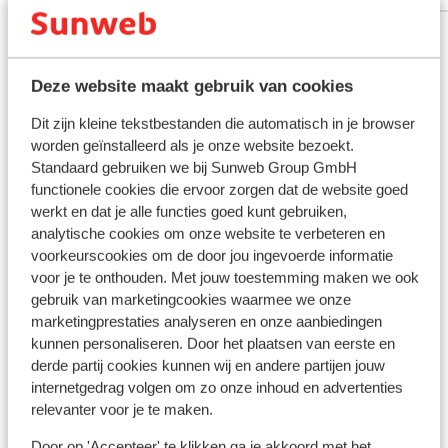
Bekijk alle 12 ervaringen
Deze website maakt gebruik van cookies
Andere accommodaties in Epirus
(Parga)
Dit zijn kleine tekstbestanden die automatisch in je browser
worden geïnstalleerd als je onze website bezoekt.
Standaard gebruiken we bij Sunweb Group GmbH
Irida Parga (previously Irida Boutique Hotel)
functionele cookies die ervoor zorgen dat de website goed
werkt en dat je alle functies goed kunt gebruiken,
Appartementen Donatos
analytische cookies om onze website te verbeteren en
voorkeurscookies om de door jou ingevoerde informatie
voor je te onthouden. Met jouw toestemming maken we ook
Elix Hotel, Mar-Bella Collection
gebruik van marketingcookies waarmee we onze
marketingprestaties analyseren en onze aanbiedingen
Hotel Maistrali
kunnen personaliseren. Door het plaatsen van eerste en
derde partij cookies kunnen wij en andere partijen jouw
internetgedrag volgen om zo onze inhoud en advertenties
Hotel Olympic
relevanter voor je te maken.
Door op 'Accepteer' te klikken ga je akkoord met het