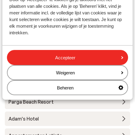
The Well Parga
plaatsen van alle cookies. Als je op 'Beheren’ klikt, vind je
meer informatie incl. de volledige lijst van cookies waar je
Hotel & Suites Scarabeo
kunt selecteren welke cookies je wilt toestaan. Je kunt op
elk moment je voorkeuren wijzigen of je toestemming
intrekken.
Postman's House - Aparthotel
Appartementen Vrachos Beach
Accepteer
Appartementen Gogozotos Residence
Weigeren
Appartementen Vassilis Studios
Beheren
Parga Beach Resort
Adam's Hotel