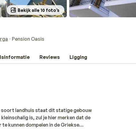
Bekijk alle 10 foto’s
rga
Pension Oasis
isinformatie
Reviews
Ligging
n soort landhuis staat dit statige gebouw
leinschalig is, zul je hier merken dat de
der te kunnen dompelen in de Griekse
en alle kamers hebben een gerenoveerde