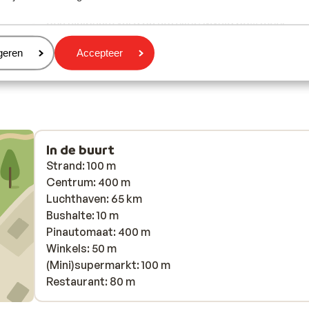
när man ringde och ville ha den. Christos var en vän
när man ringde och ville ha den. Christos var en vän
och hjälpsam värd på hotellet. Mysig pool med
och hjälpsam värd på hotellet. Mysig po...
meer
solstolar. Tråkigt att AC kostade extra.
Vertalen naar het Nederlands (BE)
Anoniem
Met partner
eren
geren
Accepteer
In de buurt
Strand: 100 m
Centrum: 400 m
Luchthaven: 65 km
Bushalte: 10 m
Pinautomaat: 400 m
Winkels: 50 m
(Mini)supermarkt: 100 m
Restaurant: 80 m