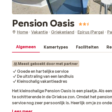
Pension Oasis
Home
Vakantie
Griekenland
Epirus (Parga)
Pa
Algemeen
Kamertypes
Faciliteiten
Re
Meest geboekt door met partner
Goede en hartelijke service
De uitstraling van een landhuis
Kleinschalig vakantieadres
Het kleinschalige Pension Oasis is een plaatje. Als ee
te schitterende in de Griekse zon. Omdat het pension k
service nog zeer persoonlijk is. Heerlijk om je zo on
gastvrijheid. Het pension telt maar liefst 6 kamers 
Lees meer