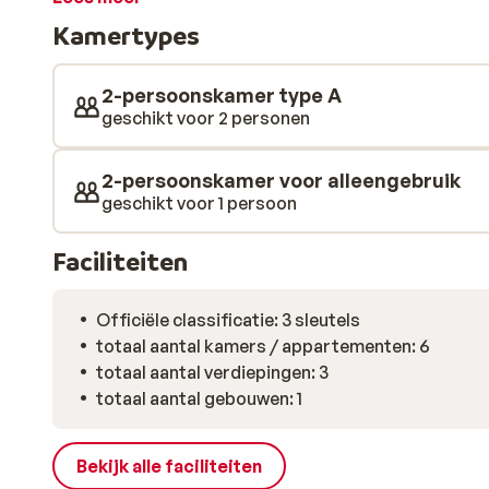
badkamer. Na ongeveer 100 meter lopen sta je al bij d
Kamertypes
pension zelf heeft ook nog een klein zwembad, waar je
ligbedje. Voor de leukste Griekse taverna's loop je i
Parga. Hier is het iedere avond weer hartstikke gezell
2-persoonskamer type A
wakker geworden in het knusse pension, krijg je eerst
geschikt voor 2 personen
goed begin van de dag!
2-persoonskamer voor alleengebruik
geschikt voor 1 persoon
Faciliteiten
Officiële classificatie: 3 sleutels
totaal aantal kamers / appartementen: 6
totaal aantal verdiepingen: 3
totaal aantal gebouwen: 1
Bekijk alle faciliteiten