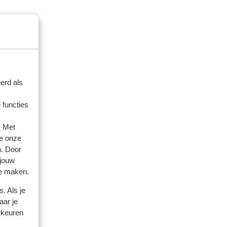
erd als
 functies
. Met
e onze
n. Door
artner
 jouw
te maken.
eden
. Als je
nga
nga
aar je
köna
köna
rkeuren
n
n