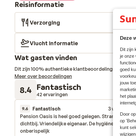
Reisinformatie
Verzorging
Deze w
Vlucht informatie
Dit zijn
Wat gasten vinden
je onze
function
Dit zijn 100% authentieke klantbeoordelingen die hun
goed ku
Meer over beoordelingen
voorkeu
jouw to
Fantastisch
8.4
marketi
42 ervaringen
het plaa
internet
Fantastisch
3 weken gel
9.6
Door op 
Pension Oasis is heel goed gelegen. Strand en cen
Pension Oasis is heel goed gelegen. Strand en cen
op 'Behe
dichtbij. Vriendelijke eigenaar. De hygiëne is
dichtbij. Vriendelijke eigenaar. De hygiëne is
kunt sel
onberispelijk
onberispelijk
wijzigen