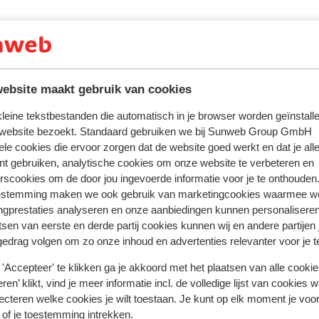
ebsite maakt gebruik van cookies
 kleine tekstbestanden die automatisch in je browser worden geïnstalle
 website bezoekt. Standaard gebruiken we bij Sunweb Group GmbH
ele cookies die ervoor zorgen dat de website goed werkt en dat je alle
 ervaring met ons product eerlijk weergeven.
nt gebruiken, analytische cookies om onze website te verbeteren en
rscookies om de door jou ingevoerde informatie voor je te onthouden
estemming maken we ook gebruik van marketingcookies waarmee w
ngprestaties analyseren en onze aanbiedingen kunnen personalisere
Meest geboekt door met p
tsen van eerste en derde partij cookies kunnen wij en andere partijen
gedrag volgen om zo onze inhoud en advertenties relevanter voor je 
eden
Fantastisch
4 weken gel
8.3
'Accepteer' te klikken ga je akkoord met het plaatsen van alle cookies
trum
trum
Perfekt läge med närhet till strand och centrum. I
Perfekt läge med närhet till strand och centrum. I
ren’ klikt, vind je meer informatie incl. de volledige lijst van cookies w
jobbiga backar att gå i. Fint och fräscht rum och s
jobbiga backar att gå i. Fint och fräscht rum och s
ecteren welke cookies je wilt toestaan. Je kunt op elk moment je voo
sängar. Liten frukost som serverades på balkonge
sängar. Liten frukost som serverades på balkonge
 of je toestemming intrekken.