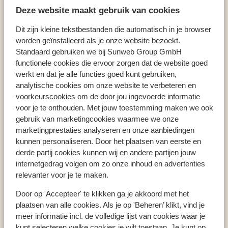
Deze website maakt gebruik van cookies
Appartementen Elena
Dit zijn kleine tekstbestanden die automatisch in je browser
worden geïnstalleerd als je onze website bezoekt.
Standaard gebruiken we bij Sunweb Group GmbH
functionele cookies die ervoor zorgen dat de website goed
Populaire landen
werkt en dat je alle functies goed kunt gebruiken,
Spanje
analytische cookies om onze website te verbeteren en
Griekenland
voorkeurscookies om de door jou ingevoerde informatie
Egypte
voor je te onthouden. Met jouw toestemming maken we ook
gebruik van marketingcookies waarmee we onze
marketingprestaties analyseren en onze aanbiedingen
kunnen personaliseren. Door het plaatsen van eerste en
Populaire regio's
derde partij cookies kunnen wij en andere partijen jouw
Kreta
internetgedrag volgen om zo onze inhoud en advertenties
Gran Canaria
relevanter voor je te maken.
Rode zee
Door op 'Accepteer' te klikken ga je akkoord met het
plaatsen van alle cookies. Als je op 'Beheren’ klikt, vind je
meer informatie incl. de volledige lijst van cookies waar je
Populaire bestemmingen
kunt selecteren welke cookies je wilt toestaan. Je kunt op