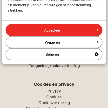
elk moment je voorkeuren wijzigen of je toestemming
Marsa Alam
intrekken.
Costa Adeje
Side
Accepteer
Over Sunweb
Over Sunweb
Weigeren
Verantwoord op vakantie
Vacatures
Beheren
Pers & media
Toegankelijkheidsverklaring
Cookies en privacy
Privacy
Cookies
Cookieverklaring