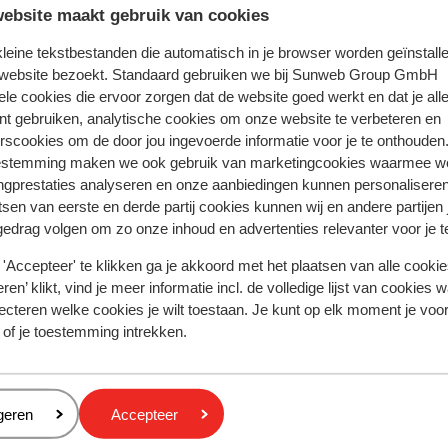
ebsite maakt gebruik van cookies
 kleine tekstbestanden die automatisch in je browser worden geïnstalle
k & boek
 website bezoekt. Standaard gebruiken we bij Sunweb Group GmbH
ele cookies die ervoor zorgen dat de website goed werkt en dat je alle
nt gebruiken, analytische cookies om onze website te verbeteren en
rscookies om de door jou ingevoerde informatie voor je te onthouden
estemming maken we ook gebruik van marketingcookies waarmee w
achos
Appartementen Vrachos Beach
ngprestaties analyseren en onze aanbiedingen kunnen personalisere
tsen van eerste en derde partij cookies kunnen wij en andere partijen
gedrag volgen om zo onze inhoud en advertenties relevanter voor je 
'Accepteer' te klikken ga je akkoord met het plaatsen van alle cookies
Populaire regio's
ren’ klikt, vind je meer informatie incl. de volledige lijst van cookies w
Kreta
ecteren welke cookies je wilt toestaan. Je kunt op elk moment je voo
Gran Canaria
 of je toestemming intrekken.
Rode zee
Cookies en privacy
eren
geren
Accepteer
Privacy