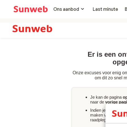
Ons aanbod
Last minute
Er is een o
opg
Onze excuses voor enig on
om dit zo snel m
Je kan de pagina
o
naar de
vorige pag
Indien je
onmiddelli
maken van jouw boe
raadplegen of
conta