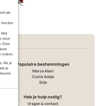
erd als
 functies
. Met
e onze
n. Door
 jouw
te maken.
. Als je
Populaire bestemmingen
aar je
Marsa Alam
rkeuren
Costa Adeje
Side
Heb je hulp nodig?
Vragen & contact