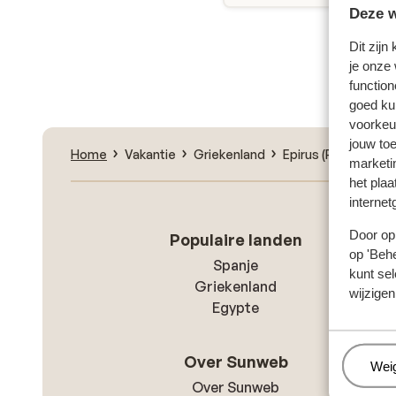
Deze w
Dit zijn
Zoe
je onze
function
goed ku
voorkeu
jouw to
Home
Vakantie
Griekenland
Epirus (Parga)
Vr
marketi
het plaa
internet
Door op 
Populaire landen
op 'Behe
Spanje
kunt sel
Griekenland
wijzigen
Egypte
Over Sunweb
Beh
Wei
Over Sunweb