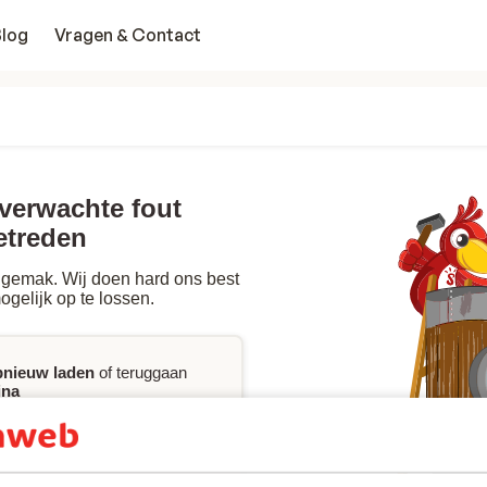
Blog
Vragen & Contact
nverwachte fout
etreden
gemak. Wij doen hard ons best
ogelijk op te lossen.
pnieuw laden
of teruggaan
ina
jke assistentie
wilt bij het
king, kan je onze FAQ
ct
met ons opnemen.