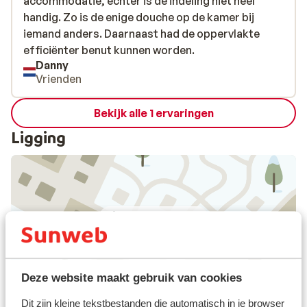
accommodatie, echter is de indeling niet heel
accommodatie, echter is de indeling niet heel
handig. Zo is de enige douche op de kamer bij
handig. Zo is de enige douche op de kamer bij
iemand anders. Daarnaast had de oppervlakte
iemand anders. Daarnaast had de oppervlakte
efficiënter benut kunnen worden.
efficiënter benut kunnen worden.
Danny
Vrienden
Bekijk alle 1 ervaringen
Ligging
Bekijk op kaart
Deze website maakt gebruik van cookies
Afstanden
Dit zijn kleine tekstbestanden die automatisch in je browser