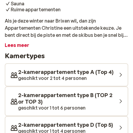
Sauna
Ruime appartementen
Als je deze winter naar Brixen wil, dan zijn
Appartementen Christine een uitstekende keuze. Je
bent direct bij de piste en met de skibus ben je snel bij
de skilift die zorgt dat je verbinding hebt met het
Lees meer
skigebied 'Wilder Kaiser Brixental'. Ook voor een mooie
Kamertypes
winterwandeling zit je hier helemaal goed.
2-kamerappartement type A (Top 4)
geschikt voor 2 tot 4 personen
2-kamerappartement type B (TOP 2
or TOP 3)
geschikt voor 1 tot 6 personen
2-kamerappartement type D (Top 5)
geschikt voor 1 tot 4 personen