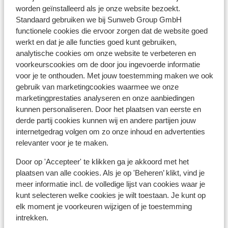
Centrum: 1000 m
worden geïnstalleerd als je onze website bezoekt.
Bushalte: 1000 m
Standaard gebruiken we bij Sunweb Group GmbH
Langlaufloipe: 100 m
functionele cookies die ervoor zorgen dat de website goed
Skibushalte: 100 m
werkt en dat je alle functies goed kunt gebruiken,
analytische cookies om onze website te verbeteren en
Skilift: 100 m
voorkeurscookies om de door jou ingevoerde informatie
Winkels: 1000 m
voor je te onthouden. Met jouw toestemming maken we ook
Skipas, -les en verhuur
gebruik van marketingcookies waarmee we onze
marketingprestaties analyseren en onze aanbiedingen
kunnen personaliseren. Door het plaatsen van eerste en
Skipas
derde partij cookies kunnen wij en andere partijen jouw
internetgedrag volgen om zo onze inhoud en advertenties
relevanter voor je te maken.
Skilessen
Door op 'Accepteer' te klikken ga je akkoord met het
plaatsen van alle cookies. Als je op 'Beheren’ klikt, vind je
Skimateriaal
meer informatie incl. de volledige lijst van cookies waar je
kunt selecteren welke cookies je wilt toestaan. Je kunt op
elk moment je voorkeuren wijzigen of je toestemming
Andere accommodaties in SkiWelt
intrekken.
Wilder Kaiser-Brixental