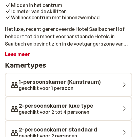
Midden in het centrum
10 meter van de skiliften
Wellnesscentrum met binnenzwembad
Het luxe, recent gerenoveerde Hotel Saalbacher Hof
behoort tot de meest vooraanstaande Hotels in
Saalbach en bevindt zich in de voetgangerszone van
Saalbach. Saalbacher Hof is de perfecte thuisbasis
Lees meer
voor iedereen die op zoek is naar een combinatie van
Kamertypes
design, lifestyle, traditie en een ongedwongen sfeer.
Het motto “Vier het leven” wordt in de Saalbacher Hof
geleefd van 's ochtends vroeg tot 's avonds laat. Van de
1-persoonskamer (Kunstraum)
goede vibes van de DJ en de unieke designkamers tot
geschikt voor 1 persoon
het vriendelijke personeel die het Saalbacher Hof
maken tot wat het is. Het hotel voldoet aan de wensen
2-persoonskamer luxe type
van de moderne vakantieganger. Dit zie je vooral terug
geschikt voor 2 tot 4 personen
in de inrichting en de vriendelijke service. De elegant en
landelijk ingerichte kamers van het Saalbacher Hof zijn
2-persoonskamer standaard
allemaal voorzien van een tv, en een badkamer met
geschikt voor 2 personen