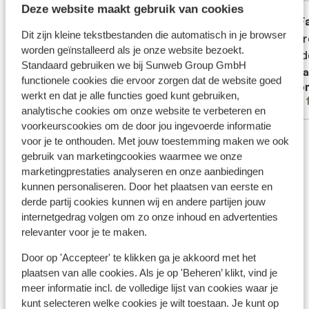
Deze website maakt gebruik van cookies
Gemiddeld
25 mrt. 2026
F
5.7
8.7
Dit zijn kleine tekstbestanden die automatisch in je browser
Läget var bra!
Läget var bra!
We were
We were
worden geïnstalleerd als je onze website bezoekt.
room de
room de
Vertalen naar het Nederlands (BE)
Standaard gebruiken we bij Sunweb Group GmbH
Verta
functionele cookies die ervoor zorgen dat de website goed
Mathias Albinsson
Ano
werkt en dat je alle functies goed kunt gebruiken,
Vrienden
Met 
analytische cookies om onze website te verbeteren en
voorkeurscookies om de door jou ingevoerde informatie
Bekijk alle 20 ervaringen
voor je te onthouden. Met jouw toestemming maken we ook
Ligging
gebruik van marketingcookies waarmee we onze
marketingprestaties analyseren en onze aanbiedingen
kunnen personaliseren. Door het plaatsen van eerste en
derde partij cookies kunnen wij en andere partijen jouw
internetgedrag volgen om zo onze inhoud en advertenties
relevanter voor je te maken.
Bekijk op kaart
Door op 'Accepteer' te klikken ga je akkoord met het
plaatsen van alle cookies. Als je op 'Beheren’ klikt, vind je
meer informatie incl. de volledige lijst van cookies waar je
kunt selecteren welke cookies je wilt toestaan. Je kunt op