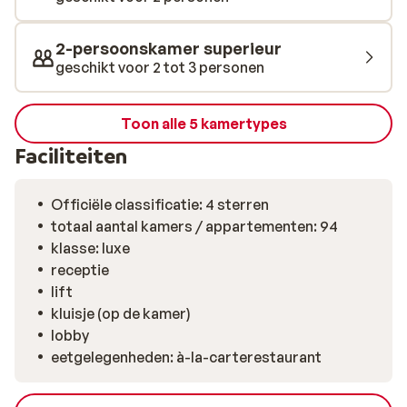
badjassen en een gezellige zithoek. Na een intensieve
dag op de pistes kun je een rustpauze nemen in de
2-persoonskamer superieur
sauna of de jacuzzi en de spieren weer helemaal
geschikt voor 2 tot 3 personen
losmaken in het bijzonder mooie zwembad met
waterval. Een lekker drankje drink je in de sfeervolle
lounge met open haard of in de legendarische après-
Toon alle 5 kamertypes
ski bar: Castello, die je in de kelder van het hotel vindt.
Faciliteiten
Dit is is de perfecte plek voor iedereen die waarde
hecht aan goede housemuziek.
Officiële classificatie: 4 sterren
totaal aantal kamers / appartementen: 94
klasse: luxe
receptie
lift
kluisje (op de kamer)
lobby
eetgelegenheden: à-la-carterestaurant