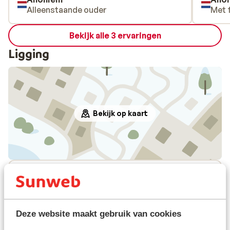
Alleenstaande ouder
Met 
Bekijk alle 3 ervaringen
Ligging
Bekijk op kaart
Afstanden
Centrum: 750 m
Afstand tot luchthaven munich circa 157,
kilometer: Salzburg circa 108 kilometer, Innsbruck
Deze website maakt gebruik van cookies
circa 77 kilometer