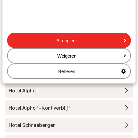
Alpbachtal Wildschönau
Die Alpbacherin
Residenz Drachenstein Wildschönau
Accepteer
Erlebnishotel Bergkristall
Weigeren
Beheren
Hotel Sonnschein
Hotel Alphof
Hotel Alphof - kort verblijf
Hotel Schneeberger