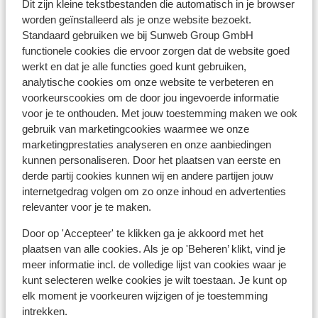
Dit zijn kleine tekstbestanden die automatisch in je browser
Afstand tot treinstation wörgl circa 16 kilometer
worden geïnstalleerd als je onze website bezoekt.
Skipiste: 550 m
Standaard gebruiken we bij Sunweb Group GmbH
Skibushalte: 550 m
functionele cookies die ervoor zorgen dat de website goed
Skilift schatzbergbahn: 550 m
werkt en dat je alle functies goed kunt gebruiken,
(Mini)supermarkt: 800 m
analytische cookies om onze website te verbeteren en
Rustig gelegen
voorkeurscookies om de door jou ingevoerde informatie
Aan een licht hellende weg
voor je te onthouden. Met jouw toestemming maken we ook
gebruik van marketingcookies waarmee we onze
Skipas, -les en verhuur
marketingprestaties analyseren en onze aanbiedingen
kunnen personaliseren. Door het plaatsen van eerste en
derde partij cookies kunnen wij en andere partijen jouw
Skipas
internetgedrag volgen om zo onze inhoud en advertenties
relevanter voor je te maken.
Skilessen
Door op 'Accepteer' te klikken ga je akkoord met het
plaatsen van alle cookies. Als je op 'Beheren’ klikt, vind je
Skimateriaal
meer informatie incl. de volledige lijst van cookies waar je
kunt selecteren welke cookies je wilt toestaan. Je kunt op
elk moment je voorkeuren wijzigen of je toestemming
Andere accommodaties in Ski Juwel
intrekken.