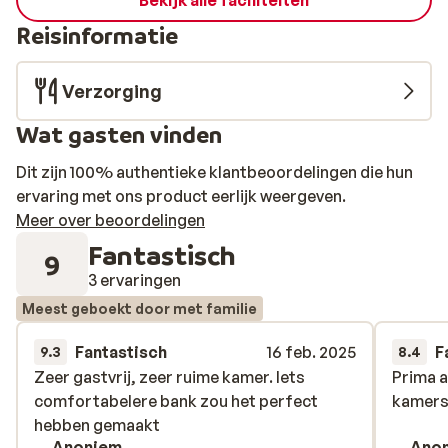
Bekijk alle faciliteiten
Reisinformatie
Verzorging
Wat gasten vinden
Dit zijn 100% authentieke klantbeoordelingen die hun
ervaring met ons product eerlijk weergeven.
Meer over beoordelingen
Fantastisch
9
3 ervaringen
Meest geboekt door met familie
Fantastisch
16 feb. 2025
F
9.3
8.4
Zeer gastvrij, zeer ruime kamer. Iets
Zeer gastvrij, zeer ruime kamer. Iets
Prima 
Prima 
comfortabelere bank zou het perfect
comfortabelere bank zou het perfect
kamers.
kamers.
hebben gemaakt
hebben gemaakt
Anoniem
Ano