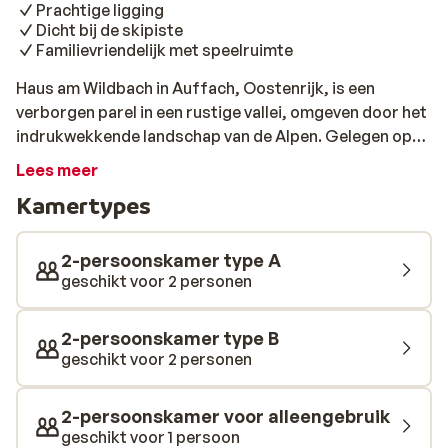
Prachtige ligging
Dicht bij de skipiste
Familievriendelijk met speelruimte
Haus am Wildbach in Auffach, Oostenrijk, is een
verborgen parel in een rustige vallei, omgeven door het
indrukwekkende landschap van de Alpen. Gelegen op
een licht hellend stuk, biedt dit charmante hotel een
Lees meer
prachtig uitzicht dat je meteen in de vakantiestemming
Kamertypes
brengt. De skipiste ligt vlakbij, dus je bent altijd dicht bij
het winterse avontuur. Binnen wacht er een wereld van
ontspanning op je. Het hotel beschikt over een
2-persoonskamer type A
uitgebreide wellness met een zwembad, sauna,
geschikt voor 2 personen
infrarood cabine, stoombad en een serene rustruimte.
Ook kun je heerlijk eten in het eigen restaurant en
2-persoonskamer type B
daarna ontspannen met een potje pool in de
geschikt voor 2 personen
recreatieruimte. Voor de kleintjes is er een speelruimte
waar ze zich kunnen uitleven. Haus am Wildbach biedt
2-persoonskamer voor alleengebruik
alles wat je nodig hebt voor een ontspannen en
geschikt voor 1 persoon