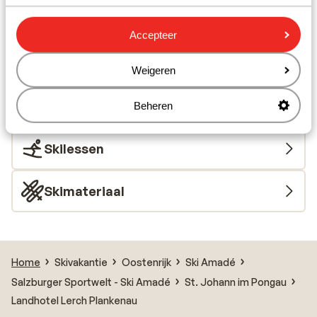
op vertoon van skipas of guest card)
Afstand tot skilift circa 2,5 kilometer
Accepteer
Rustig gelegen
Skipas, -les en verhuur
Weigeren
Skipas
Beheren
Skilessen
Skimateriaal
Home
Skivakantie
Oostenrijk
Ski Amadé
Salzburger Sportwelt - Ski Amadé
St. Johann im Pongau
Landhotel Lerch Plankenau