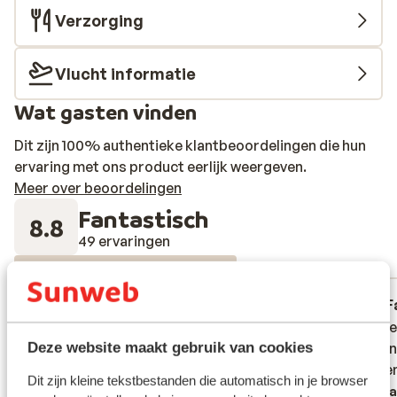
Verzorging
Vlucht informatie
Wat gasten vinden
Dit zijn 100% authentieke klantbeoordelingen die hun
ervaring met ons product eerlijk weergeven.
Meer over beoordelingen
Fantastisch
8.8
49 ervaringen
Meest geboekt door met partner
Fantastisch
17 mrt. 2026
F
9.0
8.4
Great hotel, staff & food. Very calm &
Great hotel, staff & food. Very calm &
Schöne 
Schöne 
Deze website maakt gebruik van cookies
relaxing! Location is great although limited
relaxing! Location is great although limited
Leistun
Leistun
ski buses in low season.
ski buses in low season.
gelege
gelege
Dit zijn kleine tekstbestanden die automatisch in je browser
Vertalen naar het Nederlands (BE)
Verta