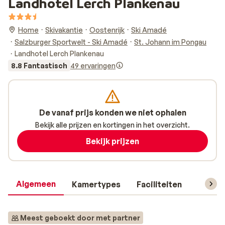
Landhotel Lerch Plankenau
Home
Skivakantie
Oostenrijk
Ski Amadé
Salzburger Sportwelt - Ski Amadé
St. Johann im Pongau
Landhotel Lerch Plankenau
8.8 Fantastisch
49 ervaringen
De vanaf prijs konden we niet ophalen
Bekijk alle prijzen en kortingen in het overzicht.
Bekijk prijzen
Algemeen
Kamertypes
Faciliteiten
Reisin
Meest geboekt door met partner