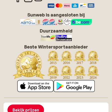
Sunweb is aangesloten bij
Duurzaamheid
Beste Wintersportaanbieder
Over Sunweb
Vacatures
Algemene voorwaarden zonvakanties
Cookies
Bekijk prijzen