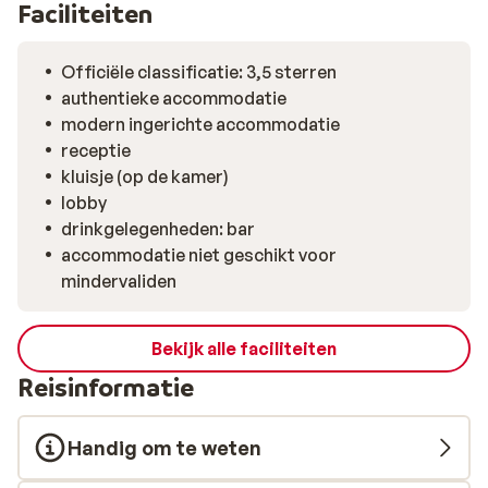
namiddag een lekkere après-ski snack voor je klaar in
Faciliteiten
de lobby. In de authentieke stube kun je genieten van
een lekker aperitief voor het diner om vervolgens te
Officiële classificatie: 3,5 sterren
gaan smullen van een verrassend 4-gangendiner in het
authentieke accommodatie
restaurant.
modern ingerichte accommodatie
receptie
kluisje (op de kamer)
lobby
drinkgelegenheden: bar
accommodatie niet geschikt voor
mindervaliden
Bekijk alle faciliteiten
Reisinformatie
Handig om te weten