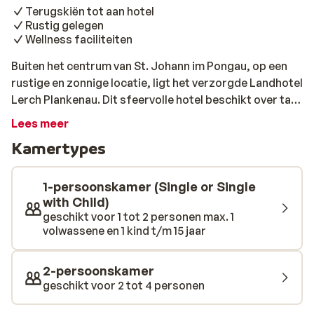
Terugskiën tot aan hotel
Rustig gelegen
Wellness faciliteiten
Buiten het centrum van St. Johann im Pongau, op een
rustige en zonnige locatie, ligt het verzorgde Landhotel
Lerch Plankenau. Dit sfeervolle hotel beschikt over tal
van faciliteiten voor een onvergetelijke
Lees meer
wintersportvakantie. De ruime kamers zijn modern
Kamertypes
ingericht en voorzien van tv en een nette badkamer. Het
gezellige centrum van St. Johann en de skilift liggen op
2,5 kilometer. De skibus die je in enkele minuten
1-persoonskamer (Single or Single
hiernaartoe brengt stopt naast het hotel. Na het skiën
with Child)
geschikt voor 1 tot 2 personen max. 1
nog zin om te winkelen of te après-skiën? In St. Johann
volwassene en 1 kind t/m 15 jaar
kun je heerlijk winkelen of een gezellig terrasje pakken.
Ook in Landhotel Lerch Plankenau kun je je na een dag
op de piste ook leuk vermaken; in het wellness gedeelte
2-persoonskamer
kun je weer lekker bijkomen in de sauna, jacuzzi,
geschikt voor 2 tot 4 personen
kruidenstoombad of het solarium. Ook staan er in de