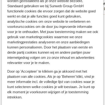
worden geïnstalleerd als je onze website bezoekt.
Ivan
Ano
Standaard gebruiken we bij Sunweb Group GmbH
Alleen
Met 
functionele cookies die ervoor zorgen dat de website goed
werkt en dat je alle functies goed kunt gebruiken,
Bekijk alle 49 ervaringen
analytische cookies om onze website te verbeteren en
voorkeurscookies om de door jou ingevoerde informatie
Ligging
voor je te onthouden. Met jouw toestemming maken we ook
gebruik van marketingcookies waarmee we onze
marketingprestaties analyseren en onze aanbiedingen
kunnen personaliseren. Door het plaatsen van eerste en
derde partij cookies kunnen wij en andere partijen jouw
Bekijk op kaart
internetgedrag volgen om zo onze inhoud en advertenties
relevanter voor je te maken.
Door op 'Accepteer' te klikken ga je akkoord met het
plaatsen van alle cookies. Als je op 'Beheren’ klikt, vind je
meer informatie incl. de volledige lijst van cookies waar je
Afstanden
kunt selecteren welke cookies je wilt toestaan. Je kunt op
Centrum Salzburg: 62 km
elk moment je voorkeuren wijzigen of je toestemming
Luchthaven salzburg: 60 km
intrekken.
Skibushalte direct naast het hotel ( skibus gratis