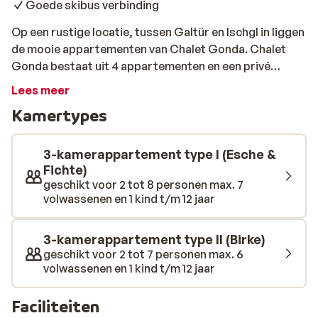
Goede skibus verbinding
Op een rustige locatie, tussen Galtür en Ischgl in liggen
de mooie appartementen van Chalet Gonda. Chalet
Gonda bestaat uit 4 appartementen en een privé
woning van de eigenaar en eigenaresse. De sklift van
Lees meer
Galtür ligt op 3,5 kilometer, maar de skibus die je hier
Kamertypes
snel naartoe brengt, stopt naast je appartement. Het
centrum van Galtür, waar je terecht kunt voor je
dagelijkse boodschappen lift op 1,5 kilometer afstand
3-kamerappartement type I (Esche &
en het centrum van Ischgl op 7 kilometer. De skibus rijdt
Fichte)
geschikt voor 2 tot 8 personen max. 7
naar de skiliften van zowel Ischgl als Galtür. Chalet
volwassenen en 1 kind t/m 12 jaar
Gonda bied je verschillende moderne appartementen
die allemaal ruim en sfeervol zijn ingericht. De
appartementen beschikken over een fijn keuken, 1 of
3-kamerappartement type II (Birke)
meerdere verzorgde slaapkamers en een balkon met
geschikt voor 2 tot 7 personen max. 6
volwassenen en 1 kind t/m 12 jaar
uitzicht op de besneeuwde bergtoppen. In het wellness
gedeelte bevindt zich sauna en een infraroodcabine,
Faciliteiten
waar je na een intensieve dag op de piste lekker kunt