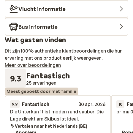
Vlucht informatie
Bus informatie
Wat gasten vinden
Dit zijn 100% authentieke klantbeoordelingen die hun
ervaring met ons product eerlijk weergeven.
Meer over beoordelingen
Fantastisch
9.3
25 ervaringen
Meest geboekt door met familie
Fantastisch
30 apr. 2026
Fa
9.9
10
Die Unterkunft ist modern und sauber. Die
Die Unterkunft ist modern und sauber. Die
prima 0
prima 0
Lage direkt am Skibus ist ideal.
Lage direkt am Skibus ist ideal.
Vertalen naar het Nederlands (BE)
Anoniem
Robe