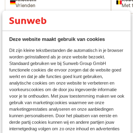
Vrienden
Met 
Bekijk alle 25 ervaringen
Ligging
Deze website maakt gebruik van cookies
Dit zijn kleine tekstbestanden die automatisch in je browser
worden geïnstalleerd als je onze website bezoekt.
Standaard gebruiken we bij Sunweb Group GmbH
Bekijk op kaart
functionele cookies die ervoor zorgen dat de website goed
werkt en dat je alle functies goed kunt gebruiken,
analytische cookies om onze website te verbeteren en
voorkeurscookies om de door jou ingevoerde informatie
voor je te onthouden. Met jouw toestemming maken we ook
Afstanden
gebruik van marketingcookies waarmee we onze
Centrum Ischgl: 7 km
marketingprestaties analyseren en onze aanbiedingen
Afstand tot skipiste circa 3,5 kilometer
kunnen personaliseren. Door het plaatsen van eerste en
Skibushalte direct naast het hotel ( skibus gratis
derde partij cookies kunnen wij en andere partijen jouw
op vertoon van skipas of guest card)
internetgedrag volgen om zo onze inhoud en advertenties