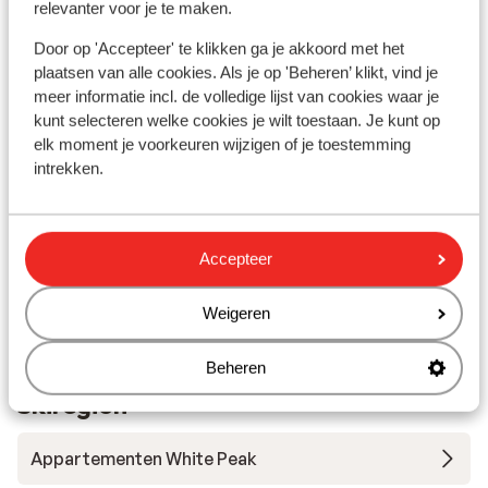
relevanter voor je te maken.
Skilift ischgl: 7 km
(Mini)supermarkt: 1 km
Door op 'Accepteer' te klikken ga je akkoord met het
Tussen galtür en ischgl
plaatsen van alle cookies. Als je op 'Beheren’ klikt, vind je
meer informatie incl. de volledige lijst van cookies waar je
Skipas, -les en verhuur
kunt selecteren welke cookies je wilt toestaan. Je kunt op
elk moment je voorkeuren wijzigen of je toestemming
Skipas
intrekken.
Skilessen
Accepteer
Skimateriaal
Weigeren
Beheren
Andere accommodaties in Silvretta
Skiregion
Appartementen White Peak