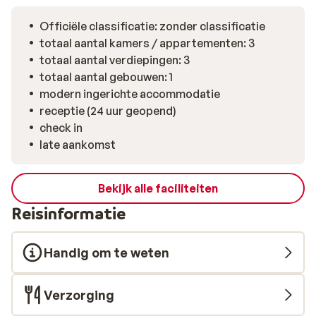
ontspannen. Let op: Chalet Gonda beschikt over
meerdere appartementen en een privé woning. De
Officiële classificatie: zonder classificatie
eigenaren wonen hier ook. Deze accommodatie is
totaal aantal kamers / appartementen: 3
daarom minder geschikt voor groepen (jongeren),
totaal aantal verdiepingen: 3
maar meer geschikt voor families.
totaal aantal gebouwen: 1
modern ingerichte accommodatie
receptie (24 uur geopend)
check in
late aankomst
Bekijk alle faciliteiten
Reisinformatie
Handig om te weten
Verzorging