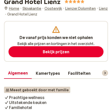
Grand Hotel Lienz
Home
Skivakantie
Oostenrijk
Lienzer Dolomiten
Lienz
Grand Hotel Lienz
De vanaf prijs konden we niet ophalen
Bekijk alle prijzen en kortingen in het overzicht.
Bekijk prijzen
Algemeen
Kamertypes
Faciliteiten
Reisin
Meest geboekt door met familie
Prachtige wellness
Uitstekende keuken
Familiehotel