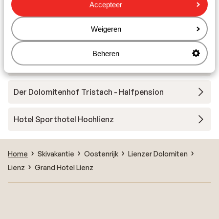
Accepteer
Dolomiten
Weigeren
Hotel Moarhof
Beheren
Der Dolomitenhof Tristach
Der Dolomitenhof Tristach - Halfpension
Hotel Sporthotel Hochlienz
Home
Skivakantie
Oostenrijk
Lienzer Dolomiten
Lienz
Grand Hotel Lienz