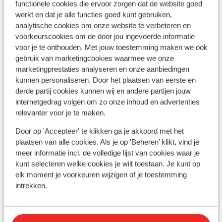
functionele cookies die ervoor zorgen dat de website goed
werkt en dat je alle functies goed kunt gebruiken,
analytische cookies om onze website te verbeteren en
voorkeurscookies om de door jou ingevoerde informatie
voor je te onthouden. Met jouw toestemming maken we ook
Afstanden
gebruik van marketingcookies waarmee we onze
Centrum: 450 m
marketingprestaties analyseren en onze aanbiedingen
Skipiste: 2 km
kunnen personaliseren. Door het plaatsen van eerste en
derde partij cookies kunnen wij en andere partijen jouw
Skibushalte: 100 m
internetgedrag volgen om zo onze inhoud en advertenties
Skilift: 2 km
relevanter voor je te maken.
Winkels: 450 m
Restaurant: 450 m
Door op 'Accepteer' te klikken ga je akkoord met het
Rustig gelegen
plaatsen van alle cookies. Als je op 'Beheren’ klikt, vind je
meer informatie incl. de volledige lijst van cookies waar je
Skipas, -les en verhuur
kunt selecteren welke cookies je wilt toestaan. Je kunt op
elk moment je voorkeuren wijzigen of je toestemming
intrekken.
Skipas
Andere accommodaties in Lienzer