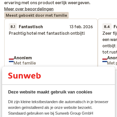
ervaring met ons product eerlijk weergeven.
Meer over beoordelingen
Meest geboekt door met familie
Fantastisch
13 feb. 2026
F
8.1
8.4
Prachtig hotel met fantastisch ontbijt!
Prachtig hotel met fantastisch ontbijt!
Zeer fi
Zeer fi
een wa
een wa
ontbijt
ontbijt
tot rus
tot rus
Anoniem
Ano
Met familie
Met 
Bekijk alle 2 ervaringen
Ligging
Deze website maakt gebruik van cookies
Dit zijn kleine tekstbestanden die automatisch in je browser
worden geïnstalleerd als je onze website bezoekt.
Standaard gebruiken we bij Sunweb Group GmbH
Bekijk op kaart