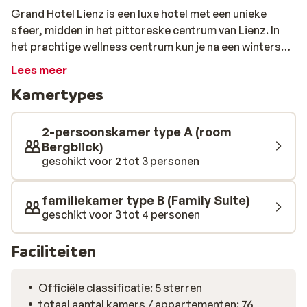
Grand Hotel Lienz is een luxe hotel met een unieke
sfeer, midden in het pittoreske centrum van Lienz. In
het prachtige wellness centrum kun je na een winterse
dag weer helemaal bijkomen en relaxen. Alle kamers en
Lees meer
suites van Grand Hotel Lienz zijn ruim en luxe ingericht
Kamertypes
en voorzien van een elegante badkamer. Daarnaast
hebben alle kamers een mooi uitzicht op de bergen of
de rivier.
2-persoonskamer type A (room
Bergblick)
geschikt voor 2 tot 3 personen
familiekamer type B (Family Suite)
geschikt voor 3 tot 4 personen
Faciliteiten
Officiële classificatie: 5 sterren
totaal aantal kamers / appartementen: 76