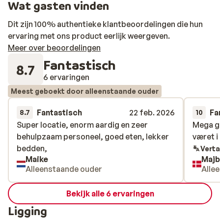
Wat gasten vinden
Dit zijn 100% authentieke klantbeoordelingen die hun
ervaring met ons product eerlijk weergeven.
Meer over beoordelingen
Fantastisch
8.7
6 ervaringen
Meest geboekt door alleenstaande ouder
Fantastisch
22 feb. 2026
Fa
8.7
10
Super locatie, enorm aardig en zeer
Super locatie, enorm aardig en zeer
Mega go
Mega go
behulpzaam personeel, goed eten, lekker
behulpzaam personeel, goed eten, lekker
været i
været i
bedden,
bedden,
Verta
Maike
Majb
Alleenstaande ouder
Alle
Bekijk alle 6 ervaringen
Ligging