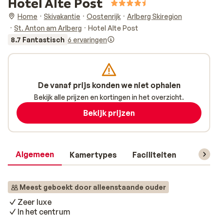
Hotel Alte Post
Home
Skivakantie
Oostenrijk
Arlberg Skiregion
St. Anton am Arlberg
Hotel Alte Post
8.7 Fantastisch
6 ervaringen
De vanaf prijs konden we niet ophalen
Bekijk alle prijzen en kortingen in het overzicht.
Bekijk prijzen
Algemeen
Kamertypes
Faciliteiten
Reisin
Meest geboekt door alleenstaande ouder
Zeer luxe
In het centrum