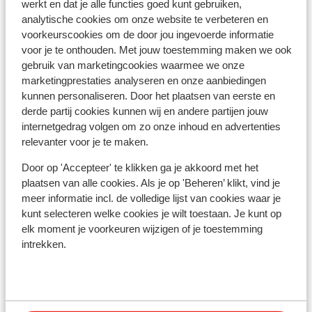
werkt en dat je alle functies goed kunt gebruiken,
Skipas, -les en verhuur
analytische cookies om onze website te verbeteren en
voorkeurscookies om de door jou ingevoerde informatie
voor je te onthouden. Met jouw toestemming maken we ook
Skipas
gebruik van marketingcookies waarmee we onze
marketingprestaties analyseren en onze aanbiedingen
kunnen personaliseren. Door het plaatsen van eerste en
Skilessen
derde partij cookies kunnen wij en andere partijen jouw
internetgedrag volgen om zo onze inhoud en advertenties
Skimateriaal
relevanter voor je te maken.
Door op 'Accepteer' te klikken ga je akkoord met het
plaatsen van alle cookies. Als je op 'Beheren’ klikt, vind je
Andere accommodaties in Arlberg
meer informatie incl. de volledige lijst van cookies waar je
Skiregion
kunt selecteren welke cookies je wilt toestaan. Je kunt op
elk moment je voorkeuren wijzigen of je toestemming
Hotel Anthony's Alpin
intrekken.
Hotel Kirchplatz