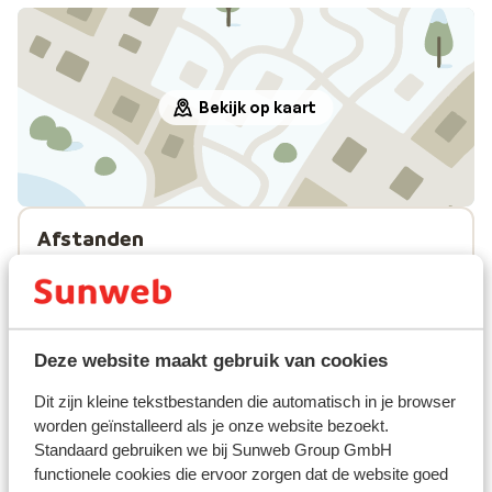
Bekijk op kaart
Afstanden
In het centrum
Treinstation: 250 m
Skipiste: 30 m
Skibushalte: 50 m
Deze website maakt gebruik van cookies
Skilift: 30 m
Winkels: 10 m
Dit zijn kleine tekstbestanden die automatisch in je browser
(Mini)supermarkt: 250 m
worden geïnstalleerd als je onze website bezoekt.
Restaurant: 10 m
Standaard gebruiken we bij Sunweb Group GmbH
Aan een hoofdweg
functionele cookies die ervoor zorgen dat de website goed