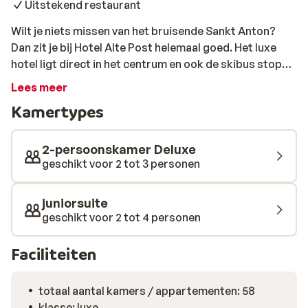
Uitstekend restaurant
Wilt je niets missen van het bruisende Sankt Anton?
Dan zit je bij Hotel Alte Post helemaal goed. Het luxe
hotel ligt direct in het centrum en ook de skibus stopt
op slechts 50 meter afstand van het hotel. Wat een
Lees meer
ligging! Het traditionele hotel bied je moderne comfort
Kamertypes
en een uitstekende service. In het restaurant, dat
bekroond is met een Gault Millau award, beleeft je ’s
avond culinaire momenten met heerlijke gerechten en
2-persoonskamer Deluxe
een bijpassende wijn uit de wijnkelder. Ook in het
geschikt voor 2 tot 3 personen
wellnesscenter kun je heerlijk genieten. Niet alleen de
whirlpool en de sauna zorgen voor de nodige
juniorsuite
ontspanning, maar wat denk je van een klassieke
geschikt voor 2 tot 4 personen
massage of schoonheidsbehandeling? Je voelt zich
weer als herboren. In de stijlvolle bar van Hotel Alte
Faciliteiten
Post kun je ’s avonds terecht voor een drankje voordat
je gaat genieten van je welverdiende nachtrust in je
totaal aantal kamers / appartementen: 58
comfortabele en sfeervol ingerichte juniorsuite. Je
klasse: luxe