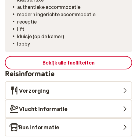
leest het al; Hotel Alte Post heeft alles voor een
authentieke accommodatie
geslaagde en luxe wintersportvakantie!
modern ingerichte accommodatie
receptie
lift
kluisje (op de kamer)
lobby
Bekijk alle faciliteiten
Reisinformatie
Verzorging
Vlucht informatie
Bus informatie