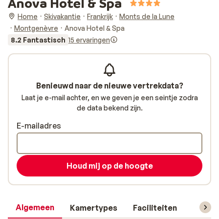
Anova Hotel & Spa
Home
Skivakantie
Frankrijk
Monts de la Lune
Montgenèvre
Anova Hotel & Spa
8.2 Fantastisch
15 ervaringen
Benieuwd naar de nieuwe vertrekdata?
Laat je e-mail achter, en we geven je een seintje zodra
de data bekend zijn.
E-mailadres
Houd mij op de hoogte
Algemeen
Kamertypes
Faciliteiten
Reisin