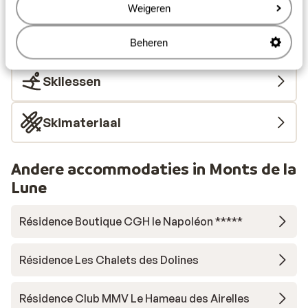
Skipas, -les en verhuur
Weigeren
Skipas
Beheren
Skilessen
Skimateriaal
Andere accommodaties in Monts de la
Lune
Résidence Boutique CGH le Napoléon *****
Résidence Les Chalets des Dolines
Résidence Club MMV Le Hameau des Airelles