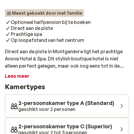
Meest geboekt door met familie
Optioneel halfpension bij te boeken
Direct aan de piste
Prachtige spa
Op loopafstand van het centrum
Direct aan de piste in Montgenèvre ligt het prachtige
Anova Hotel & Spa. Dit stylish boutique hotel is niet
alleen perfect gelegen, maar ook nog eens tot in de
puntjes verzorgd. De kamers zijn net als het restaurant
Lees meer
en de bar hip ingericht, met hier en daar grappige
Kamertypes
details. Als je na een sportieve dag op de pistes weer
terug komt bij het hotel is het fijn om nog even heerlijk
te ontspannen in de prachtige spa. Hier kun je je spieren
2-persoonskamer type A (Standard)
weer wat welverdiende rust geven in onder de sauna en
geschikt voor 2 personen
jacuzzi. Of zoek nog even de gezelligheid van het
centrum op, wat je met een korte wandeling kunt
2-persoonskamer type C (Superior)
bereiken.
geschikt voor 2 tot 3 personen