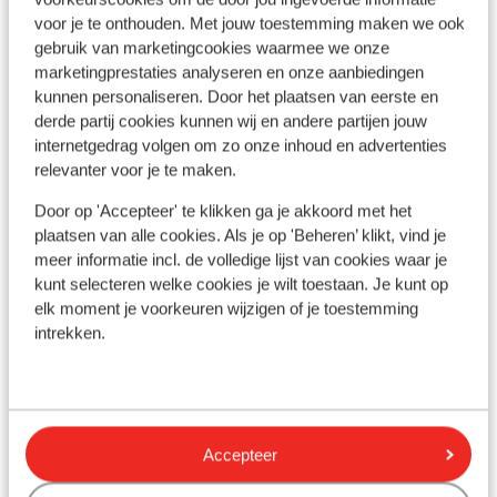
voor je te onthouden. Met jouw toestemming maken we ook
gebruik van marketingcookies waarmee we onze
marketingprestaties analyseren en onze aanbiedingen
kunnen personaliseren. Door het plaatsen van eerste en
Bekijk op kaart
derde partij cookies kunnen wij en andere partijen jouw
internetgedrag volgen om zo onze inhoud en advertenties
relevanter voor je te maken.
Door op 'Accepteer' te klikken ga je akkoord met het
plaatsen van alle cookies. Als je op 'Beheren’ klikt, vind je
Afstanden
meer informatie incl. de volledige lijst van cookies waar je
Centrum: 500 m
kunt selecteren welke cookies je wilt toestaan. Je kunt op
Luchthaven turin: 100 km
elk moment je voorkeuren wijzigen of je toestemming
Treinstation oulx: 20 km
intrekken.
Bushalte: 500 m
Skipiste: 0 m
Skilift: 100 m
Restaurant: 100 m
Rustig gelegen
Accepteer