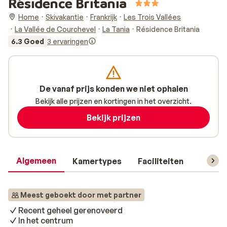
Résidence Britania
Home
Skivakantie
Frankrijk
Les Trois Vallées
La Vallée de Courchevel
La Tania
Résidence Britania
6.3 Goed
3 ervaringen
De vanaf prijs konden we niet ophalen
Bekijk alle prijzen en kortingen in het overzicht.
Bekijk prijzen
Algemeen
Kamertypes
Faciliteiten
Reisin
Meest geboekt door met partner
Recent geheel gerenoveerd
In het centrum