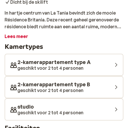
Dicht bij de skilift
In hartje centrum van La Tania bevindt zich de mooie
Résidence Britania. Deze recent geheel gerenoveerde
résidence biedt ruimte aan een aantal ruime, modern
ingerichte appartementen en studio's. Vanaf uw balkon
Lees meer
heeft u een mooi uitzicht over de omgeving, waar het
Kamertypes
dan ook heerlijk bijkomen is van een dag op de piste. 's
Avonds hoeft u slechts de deur uit te stappen en u
bevindt zich direct in de gezellige drukte van La Tania.
2-kamerappartement type A
Hier vindt u een aantal leuke restaurants en bars waar u
geschikt voor 2 tot 4 personen
zich prima kunt vermaken. Ook de skilift is om de hoek,
dus ideaal om 's ochtends snel op pad te zijn. In
2-kamerappartement type B
Résidence Britania gaat u een fijne wintersport
geschikt voor 2 tot 4 personen
tegemoet! Composée de 2 bâtiments, La Résidence
Maeva Le Britania est habillée de bois abrite des
studio
appartements spacieux parfaitement équipés et munis
geschikt voor 2 tot 4 personen
de grands balcons donnant sur la forêt et le Massif de
la Vanoise. Par ailleurs, vous apprécierez sa situation
Faciliteiten