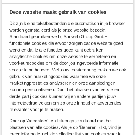
Bekijk alle 3 ervaringen
avond. 
jonger
Ligging
Deze website maakt gebruik van cookies
Dit zijn kleine tekstbestanden die automatisch in je browser
worden geïnstalleerd als je onze website bezoekt.
Standaard gebruiken we bij Sunweb Group GmbH
functionele cookies die ervoor zorgen dat de website goed
Bekijk op kaart
werkt en dat je alle functies goed kunt gebruiken,
analytische cookies om onze website te verbeteren en
voorkeurscookies om de door jou ingevoerde informatie
voor je te onthouden. Met jouw toestemming maken we ook
gebruik van marketingcookies waarmee we onze
Afstanden
marketingprestaties analyseren en onze aanbiedingen
Centrum: 0 m
kunnen personaliseren. Door het plaatsen van eerste en
Luchthaven: 107 km
derde partij cookies kunnen wij en andere partijen jouw
Treinstation: 20 km
internetgedrag volgen om zo onze inhoud en advertenties
relevanter voor je te maken.
Skipiste: 500 m
Afstand tot langlaufloipe
Door op 'Accepteer' te klikken ga je akkoord met het
Skilift: 50 m
plaatsen van alle cookies. Als je op 'Beheren’ klikt, vind je
Afstand tot skischool
meer informatie incl. de volledige lijst van cookies waar je