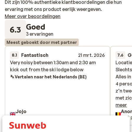
Dit zijn 100% authentieke klantbeoordelingen die hun
ervaring met ons product eerlijk weergeven.
Meer over beoordelingen
Goed
6.3
3 ervaringen
Meest geboekt door met partner
Fantastisch
21 mrt. 2026
G
8.1
7.6
Very noisy between 1:30am and 2:30 am
Very noisy between 1:30am and 2:30 am
Locatie
Locatie
kick out from the ski lodge below
kick out from the ski lodge below
Slechts
Slechts
Alles i
Alles i
Vertalen naar het Nederlands (BE)
4 perso
4 perso
z’n twe
z’n twe
met zic
met zic
straal 
meer
Jojo
Ano
Accomm
Vrienden
Met 
bar dat
ongevee