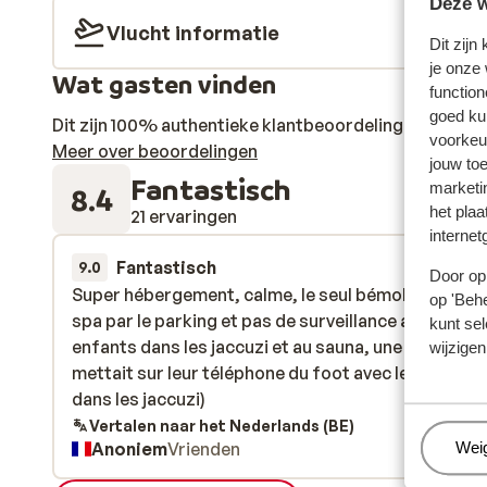
Deze w
Vlucht informatie
Dit zijn
je onze
Wat gasten vinden
function
goed ku
Dit zijn 100% authentieke klantbeoordelingen die hun
voorkeu
Meer over beoordelingen
jouw to
Fantastisch
marketi
8.4
het plaa
21 ervaringen
internet
Fantastisch
14 mrt.
9.0
Door op 
Super hébergement, calme, le seul bémol l’accès a
Super hébergement, calme, le seul bémol l’accès a
op 'Behe
spa par le parking et pas de surveillance au spa ( d
spa par le parking et pas de surveillance au spa ( d
kunt sel
enfants dans les jaccuzi et au sauna, une famille qu
enfants dans les jaccuzi et au sauna, une famille qu
wijzigen
mettait sur leur téléphone du foot avec le son à fo
mettait sur leur téléphone du foot avec le son à fo
dans les jaccuzi)
dans les jaccuzi)
Vertalen naar het Nederlands (BE)
Anoniem
Vrienden
Beh
Wei