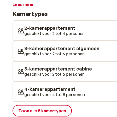
résidence ook over fijne extra's zoals skilockers me
Lees meer
binnenzwembad en los kinderbad en het Ô des Cime
Kamertypes
en jacuzzi. Op 150 meter afstand van de residence sto
minuten naar de skiliften en het centrum van Les Ca
de Leana ontbreekt het je aan niets.
2-kamerappartement
geschikt voor 2 tot 4 personen
3-kamerappartement algemeen
geschikt voor 2 tot 6 personen
3-kamerappartement cabine
geschikt voor 2 tot 6 personen
4-kamerappartement
geschikt voor 4 tot 8 personen
Toon alle 5 kamertypes