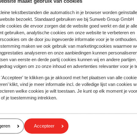
ebsite maakt gebruik van cookies
 kleine tekstbestanden die automatisch in je browser worden geïnstalle
 website bezoekt. Standaard gebruiken we bij Sunweb Group GmbH
ele cookies die ervoor zorgen dat de website goed werkt en dat je alle
nt gebruiken, analytische cookies om onze website te verbeteren en
 ervaring met ons product eerlijk weergeven.
rscookies om de door jou ingevoerde informatie voor je te onthouden
estemming maken we ook gebruik van marketingcookies waarmee w
ngprestaties analyseren en onze aanbiedingen kunnen personalisere
tsen van eerste en derde partij cookies kunnen wij en andere partijen
Meest geboekt door met f
gedrag volgen om zo onze inhoud en advertenties relevanter voor je 
 2026
Fantastisch
14 mrt.
9.4
'Accepteer' te klikken ga je akkoord met het plaatsen van alle cookies
u
u
Excellent endroit tout équipé avec des petites
Excellent endroit tout équipé avec des petites
ren’ klikt, vind je meer informatie incl. de volledige lijst van cookies w
es
es
attentions très appréciable : petit kit de cuisine of
attentions très appréciable : petit kit de cuisine of
ecteren welke cookies je wilt toestaan. Je kunt op elk moment je voo
i
i
avec plein d’échantillons, sel, poivre, sauces, tabl
avec plein d’échantillons, sel, poivre, sauces, tabl
 of je toestemming intrekken.
nd
nd
vaisselle…appartement propre, agréable et spaci
vaisselle…appartement propre, agréable et spaci
Peignoir fourni pour l’espace spa, linge de lit, ess
Peignoir fourni pour l’espace spa, linge...
meer
tout est prévu ! Je ne peux que recommander cet
Vertalen naar het Nederlands (BE)
Quentin
Met partner
eren
geren
Accepteer
endroit. Peut-être juste 2 points négatifs : l’attent
bus vers les remontées un peu longue. Et la popula