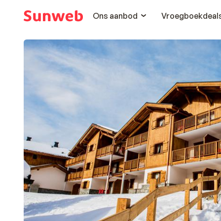
Ons aanbod
Vroegboekdeal