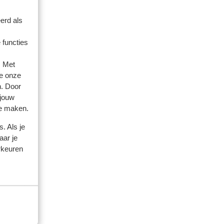
erd als
 functies
. Met
e onze
n. Door
 jouw
amilie
te maken.
 2026
. Als je
aar je
fert
fert
rkeuren
ettes
ettes
eux.
eux.
uie…
e du
tion