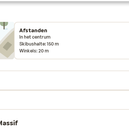
dans l’espace bien-etre : les gens parlent dans le
hammam à haute voix et hurlent dans jacuzzi pour
discuter au dessus du son des bulles. Un rappel au
silence plus marqué serait le bienvenu.
Afstanden
In het centrum
Skibushalte: 150 m
Winkels: 20 m
Massif