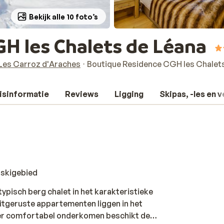
Bekijk alle 10 foto’s
H les Chalets de Léana
Les Carroz d'Araches
Boutique Residence CGH les Chalet
isinformatie
Reviews
Ligging
Skipas, -les en 
 skigebied
ypisch berg chalet in het karakteristieke
itgeruste appartementen liggen in het
zeer comfortabel onderkomen beschikt de