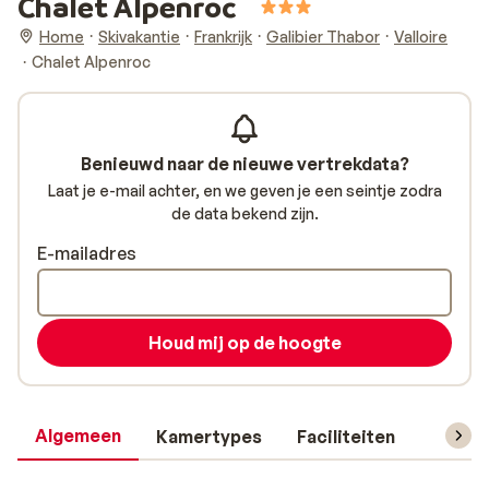
Chalet Alpenroc
Home
Skivakantie
Frankrijk
Galibier Thabor
Valloire
Chalet Alpenroc
Benieuwd naar de nieuwe vertrekdata?
Laat je e-mail achter, en we geven je een seintje zodra
de data bekend zijn.
E-mailadres
Houd mij op de hoogte
Algemeen
Kamertypes
Faciliteiten
Reisin