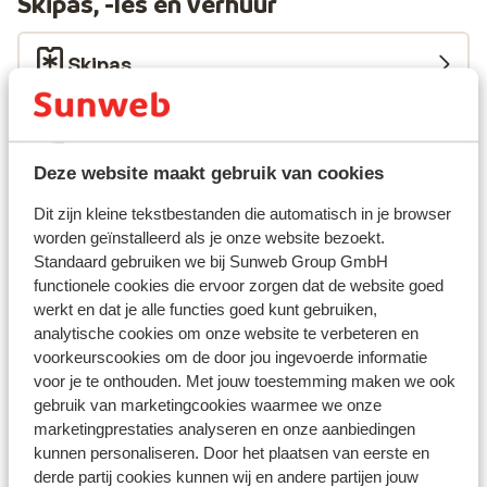
Skipas, -les en verhuur
Skipas
Skilessen
Deze website maakt gebruik van cookies
Skimateriaal
Dit zijn kleine tekstbestanden die automatisch in je browser
worden geïnstalleerd als je onze website bezoekt.
Standaard gebruiken we bij Sunweb Group GmbH
Andere accommodaties in Galibier
functionele cookies die ervoor zorgen dat de website goed
Thabor
werkt en dat je alle functies goed kunt gebruiken,
analytische cookies om onze website te verbeteren en
Village Club Neaclub La Pulka
voorkeurscookies om de door jou ingevoerde informatie
voor je te onthouden. Met jouw toestemming maken we ook
gebruik van marketingcookies waarmee we onze
Chalet Le Panoramic
marketingprestaties analyseren en onze aanbiedingen
kunnen personaliseren. Door het plaatsen van eerste en
Residence Les Angeliers
derde partij cookies kunnen wij en andere partijen jouw