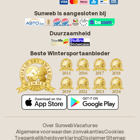
Sunweb is aangesloten bij
Duurzaamheid
Beste Wintersportaanbieder
Over Sunweb
Vacatures
Algemene voorwaarden zonvakanties
Cookies
Toegankelijkheidsverklaring
Disclaimer
Sitemap