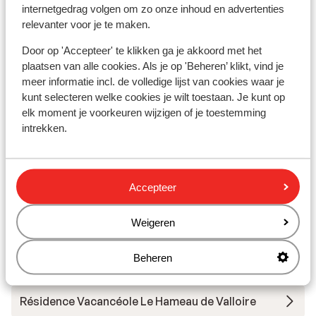
internetgedrag volgen om zo onze inhoud en advertenties
relevanter voor je te maken.
Résidence Les Chalets de Valoria
Door op 'Accepteer' te klikken ga je akkoord met het
plaatsen van alle cookies. Als je op 'Beheren’ klikt, vind je
Résidence Les Chalets de Valoria -
meer informatie incl. de volledige lijst van cookies waar je
Voordeeltarief
kunt selecteren welke cookies je wilt toestaan. Je kunt op
elk moment je voorkeuren wijzigen of je toestemming
Résidence P&V Le Thabor
intrekken.
Résidence P&V Le Thabor - Voordeeltarief
Accepteer
Résidence Les Chalets du Galibier
Weigeren
Résidence Les Chalets du Galibier -
Beheren
Voordeeltarief
Résidence Vacancéole Le Hameau de Valloire