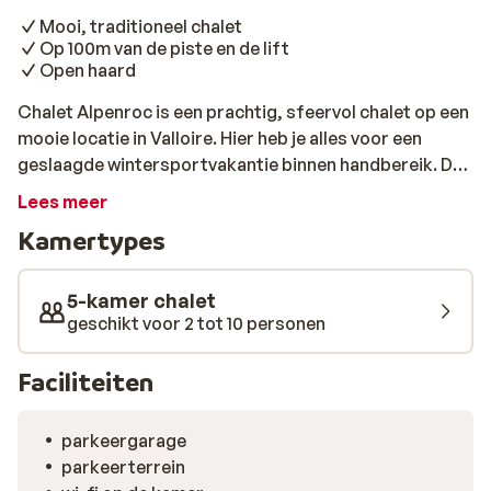
Mooi, traditioneel chalet
Op 100m van de piste en de lift
Open haard
Chalet Alpenroc is een prachtig, sfeervol chalet op een
mooie locatie in Valloire. Hier heb je alles voor een
geslaagde wintersportvakantie binnen handbereik. De
piste vind je al op 100 meter afstand en deze komt uit
Lees meer
bij de Moulin Benjamin-lift. Die zorgt ervoor dat je
Kamertypes
binnen enkele minuten middenin het prachtige
skigebied staat. Het chalet is ruim en zeer sfeervol
ingericht met een echte wintersport sfeer. Na een
5-kamer chalet
inspannende dag is het hier heerlijk thuiskomen. Geen
geschikt voor 2 tot 10 personen
natte sneeuwsporen in het huis, want je stapt binnen via
een aparte ingang, waar je direct je skispullen op kunt
Faciliteiten
bergen. Bij de gezellige open haard warm je vervolgens
weer lekker op. Verder staat er een volledig ingerichte
parkeergarage
keuken tot je beschikking, zodat je na een dag skiën de
parkeerterrein
heerlijkste gerechten kunt bereiden. Dit belooft een