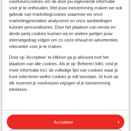
voorkeurscookies om de door jou ingevoerde informatie
Skilessen
voor je te onthouden. Met jouw toestemming maken we ook
gebruik van marketingcookies waarmee we onze
marketingprestaties analyseren en onze aanbiedingen
Skimateriaal
kunnen personaliseren. Door het plaatsen van eerste en
derde partij cookies kunnen wij en andere partijen jouw
internetgedrag volgen om zo onze inhoud en advertenties
Andere accommodaties in Espace San
relevanter voor je te maken.
Bernardo
Door op 'Accepteer' te klikken ga je akkoord met het
plaatsen van alle cookies. Als je op 'Beheren’ klikt, vind je
Résidence Chalet Le Refuge
meer informatie incl. de volledige lijst van cookies waar je
kunt selecteren welke cookies je wilt toestaan. Je kunt op
elk moment je voorkeuren wijzigen of je toestemming
Résidence MGM Alpen Lodge
intrekken.
Résidence Prestige Odalys L'Ecrin Blanc
Boutique Résidence CGH Le Lodge Hemera
Accepteer