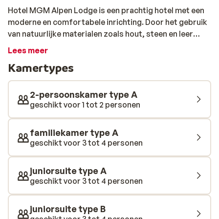
Hotel MGM Alpen Lodge is een prachtig hotel met een
moderne en comfortabele inrichting. Door het gebruik
van natuurlijke materialen zoals hout, steen en leer
heeft de inrichting nog veel authentieke accenten wat
Lees meer
zorgt voor een warme en gezellige sfeer. De fijne
Kamertypes
kamers zijn net als de rest van het hotel een ware oase
van rust. Op 400 meter van het hotel bevindt zich de
skilift. Na een dag in de sneeuw is het heerlijk om nog
2-persoonskamer type A
even je spieren te ontspannen in het prachtige
geschikt voor 1 tot 2 personen
wellnesscenter. Warm op in de sauna of trek nog een
paar baantjes in het zwembad. Neem vervolgens nog
familiekamer type A
een lekker drankje bij de bar en kijk terug op een
geschikt voor 3 tot 4 personen
fantastische dag dag. Bonnes vacances!
juniorsuite type A
geschikt voor 3 tot 4 personen
juniorsuite type B