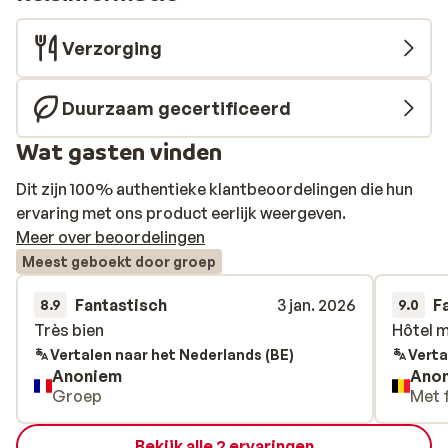
Verzorging
Duurzaam gecertificeerd
Wat gasten vinden
Dit zijn 100% authentieke klantbeoordelingen die hun
ervaring met ons product eerlijk weergeven.
Meer over beoordelingen
Meest geboekt door groep
Fantastisch
3 jan. 2026
F
8.9
9.0
Très bien
Très bien
Hôtel 
Hôtel 
Vertalen naar het Nederlands (BE)
Verta
Anoniem
Ano
Groep
Met 
Bekijk alle 2 ervaringen