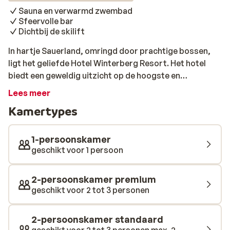
Sauna en verwarmd zwembad
Sfeervolle bar
Dichtbij de skilift
In hartje Sauerland, omringd door prachtige bossen,
ligt het geliefde Hotel Winterberg Resort. Het hotel
biedt een geweldig uitzicht op de hoogste en
bekendste berg van het Sauerland: ‘de Kahler Asten’ en
Lees meer
ligt naast de skiliften die je in enkele minuten in het
Kamertypes
centrum van het uitgestrekte skigebied van Winterberg
brengen. Na een mooie dag skiën warm je weer
helemaal op in de sauna of trek je nog wat
1-persoonskamer
ontspannende baantjes in het verwarmde zwembad
geschikt voor 1 persoon
met uitzicht op de besneeuwde omgeving. Zin in nog
meer ontspanning? In het sfeervolle wellness center
2-persoonskamer premium
worden geweldige beautybehandelingen en massages
geschikt voor 2 tot 3 personen
aangeboden. Bob’s bar: de populaire hotel bar is een
perfecte plek om de dag af te sluiten. Hier kun je
2-persoonskamer standaard
genieten bij het knisperende haardvuur van een