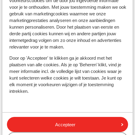
voorkeurscookies om de door jou ingevoerde informatie
Centrum: 3500 m
voor je te onthouden. Met jouw toestemming maken we ook
Bushalte: 50 m
gebruik van marketingcookies waarmee we onze
Pinautomaat: 3 km
marketingprestaties analyseren en onze aanbiedingen
Skipiste: 10 m
kunnen personaliseren. Door het plaatsen van eerste en
Winkels: 3 km
derde partij cookies kunnen wij en andere partijen jouw
(Mini)supermarkt: 3 km
internetgedrag volgen om zo onze inhoud en advertenties
Restaurant: 3 km
relevanter voor je te maken.
Rustig gelegen
Door op 'Accepteer' te klikken ga je akkoord met het
Skipas, -les en verhuur
plaatsen van alle cookies. Als je op 'Beheren’ klikt, vind je
meer informatie incl. de volledige lijst van cookies waar je
kunt selecteren welke cookies je wilt toestaan. Je kunt op
Skipas
elk moment je voorkeuren wijzigen of je toestemming
intrekken.
Andere accommodaties in
Wintersport-Arena Sauerland
Accepteer
Chaletpark Diemelsee