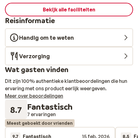
Bekijk alle faciliteiten
Reisinformatie
Handig om te weten
Verzorging
Wat gasten vinden
Dit zijn 100% authentieke klantbeoordelingen die hun
ervaring met ons product eerlijk weergeven.
Meer over beoordelingen
Fantastisch
8.7
7 ervaringen
Meest geboekt door vrienden
Fantastisch
15 feb. 2026
F
9.7
8.5