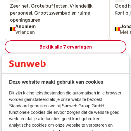
Zeer net. Grote buffetten. Vriendelijk
Zeer net. Grote buffetten. Vriendelijk
Goed ho
Goed ho
personeel. Groot zwembad en ruime
personeel. Groot zwembad en ruime
Kort bij
Kort bij
openingsuren
openingsuren
Anoniem
Joh
Vrienden
Met 
Bekijk alle 7 ervaringen
Ligging
Deze website maakt gebruik van cookies
Bekijk op kaart
Dit zijn kleine tekstbestanden die automatisch in je browser
worden geïnstalleerd als je onze website bezoekt.
Standaard gebruiken we bij Sunweb Group GmbH
functionele cookies die ervoor zorgen dat de website goed
werkt en dat je alle functies goed kunt gebruiken,
Afstanden
analytische cookies om onze website te verbeteren en