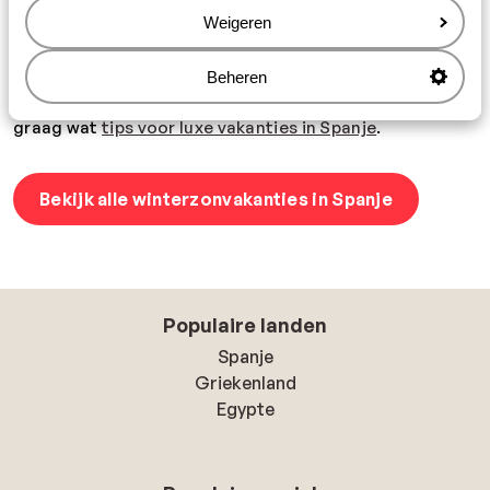
ook talloze natuurlijke schoonheden. Dus na het luieren
Weigeren
in de zon, kun je ook prima eropuit trekken en genieten
van de afwisselende natuur! Kan jij ook niet wachten om
Beheren
de kou te ontvluchten? Boek dan snel jouw
winterzonvakantie naar Spanje bij Sunweb! We geven je
graag wat
tips voor luxe vakanties in Spanje
.
Bekijk alle winterzonvakanties in Spanje
Populaire landen
Spanje
Griekenland
Egypte