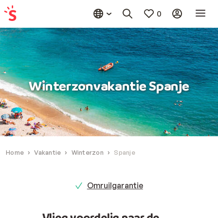
0
Winterzonvakantie Spanje
Home
Vakantie
Winterzon
Spanje
Omruilgarantie
Vlieg voordelig naar de