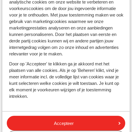
analytische cookies om onze website te verbeteren en
voorkeurscookies om de door jou ingevoerde informatie
voor je te onthouden. Met jouw toestemming maken we ook
gebruik van marketingcookies waarmee we onze
Winterzon Lanzarote
marketingprestaties analyseren en onze aanbiedingen
kunnen personaliseren. Door het plaatsen van eerste en
derde partij cookies kunnen wij en andere partijen jouw
internetgedrag volgen om zo onze inhoud en advertenties
relevanter voor je te maken.
Door op 'Accepteer' te klikken ga je akkoord met het
plaatsen van alle cookies. Als je op 'Beheren’ klikt, vind je
meer informatie incl. de volledige lijst van cookies waar je
kunt selecteren welke cookies je wilt toestaan. Je kunt op
elk moment je voorkeuren wijzigen of je toestemming
Winterzonvakanties in Spanje voor
intrekken.
iedereen
Spanje
is een zeer veelzijdig vakantieland en heeft voor
ieder wat wils: van grote kuststeden tot pittoreske
Accepteer
vissersdorpjes. Naast zon, zee en strand telt Spanje