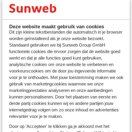
Good to know
Houd er rekening mee dat een koffer nooit meer dan
32 kg mag wegen.
Deze website maakt gebruik van cookies
Dit zijn kleine tekstbestanden die automatisch in je browser
worden geïnstalleerd als je onze website bezoekt.
Voor overbagage op de luchthaven wordt een
Standaard gebruiken we bij Sunweb Group GmbH
overbagagetarief gehanteerd. Het is ook mogelijk
functionele cookies die ervoor zorgen dat de website goed
dat overbagage wordt geweigerd.
werkt en dat je alle functies goed kunt gebruiken,
analytische cookies om onze website te verbeteren en
Wij raden je aan om 2,5 uur voor vertrek op de
voorkeurscookies om de door jou ingevoerde informatie
luchthaven aanwezig te zijn (in de vakantieperiodes
voor je te onthouden. Met jouw toestemming maken we ook
zelfs 3 uur voor vertrek). Dit zodat je voldoende tijd
gebruik van marketingcookies waarmee we onze
hebt om in te checken, door de security te gaan en
marketingprestaties analyseren en onze aanbiedingen
naar de gate te lopen. Wanneer je jouw vlucht hebt
kunnen personaliseren. Door het plaatsen van eerste en
gemist, heb je geen recht op restitutie. Sunweb is
derde partij cookies kunnen wij en andere partijen jouw
hiervoor niet aansprakelijk.
internetgedrag volgen om zo onze inhoud en advertenties
Hoe reserveer ik een stoel?
relevanter voor je te maken.
Je kunt direct na het boeken van jouw vakantie stoelen
Door op 'Accepteer' te klikken ga je akkoord met het