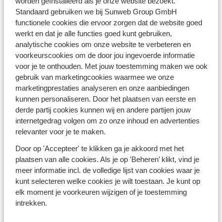
worden geïnstalleerd als je onze website bezoekt.
Standaard gebruiken we bij Sunweb Group GmbH
functionele cookies die ervoor zorgen dat de website goed
Populaire landen
werkt en dat je alle functies goed kunt gebruiken,
Spanje
analytische cookies om onze website te verbeteren en
Griekenland
voorkeurscookies om de door jou ingevoerde informatie
Portugal
voor je te onthouden. Met jouw toestemming maken we ook
Bulgarije
gebruik van marketingcookies waarmee we onze
Turkije
marketingprestaties analyseren en onze aanbiedingen
Egypte
kunnen personaliseren. Door het plaatsen van eerste en
derde partij cookies kunnen wij en andere partijen jouw
internetgedrag volgen om zo onze inhoud en advertenties
Populaire streken
relevanter voor je te maken.
Kreta
Gran Canaria
Door op 'Accepteer' te klikken ga je akkoord met het
Tenerife
plaatsen van alle cookies. Als je op 'Beheren’ klikt, vind je
Rhodos
meer informatie incl. de volledige lijst van cookies waar je
Turkse Riviera
kunt selecteren welke cookies je wilt toestaan. Je kunt op
elk moment je voorkeuren wijzigen of je toestemming
Rode Zee
intrekken.