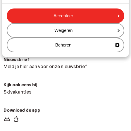
Populaire bestemmingen
Playa del Ingles
Analipsis
Accepteer
Playa Blanca
Costa Adeje
Weigeren
Alanya
El Gouna
Beheren
Nieuwsbrief
Meld je hier aan voor onze nieuwsbrief
Kijk ook eens bij
Skivakanties
Download de app