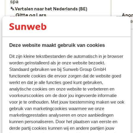
spa
spa
Vertalen naar het Nederlands (BE)
Gitte og Lars
Ano
Met partner
Alle
Bekijk alle 24 ervaringen
Deze website maakt gebruik van cookies
Andere accommodaties in Zakynthos
Dit zijn kleine tekstbestanden die automatisch in je browser
worden geïnstalleerd als je onze website bezoekt.
Avra Suites & Apartments
Standaard gebruiken we bij Sunweb Group GmbH
functionele cookies die ervoor zorgen dat de website goed
werkt en dat je alle functies goed kunt gebruiken,
Mon Repo Secret Suites
analytische cookies om onze website te verbeteren en
voorkeurscookies om de door jou ingevoerde informatie
Lesante Cape – The Leading Hotels of the World
voor je te onthouden. Met jouw toestemming maken we ook
gebruik van marketingcookies waarmee we onze
marketingprestaties analyseren en onze aanbiedingen
Aparthotel Porto Davia
kunnen personaliseren. Door het plaatsen van eerste en
derde partij cookies kunnen wij en andere partijen jouw