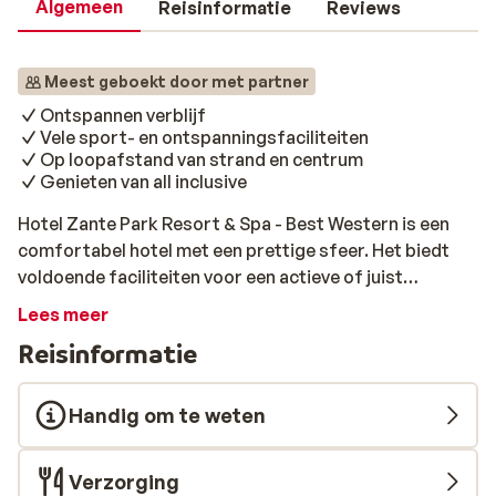
Algemeen
Reisinformatie
Reviews
Meest geboekt door met partner
Ontspannen verblijf
Vele sport- en ontspanningsfaciliteiten
Op loopafstand van strand en centrum
Genieten van all inclusive
Hotel Zante Park Resort & Spa - Best Western is een
comfortabel hotel met een prettige sfeer. Het biedt
voldoende faciliteiten voor een actieve of juist
ontspannen vakantie, zoals een fitnessruimte en een
Lees meer
sauna. Bovendien zijn het strand en het centrum van
Reisinformatie
Laganas op loopafstand. In het hotel zul je volop
genieten en verblijf je hier op basis van all inclusive!
Handig om te weten
Verzorging