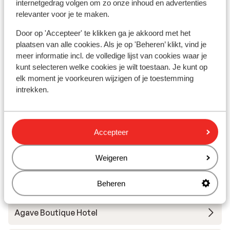
Hotel Contessina
internetgedrag volgen om zo onze inhoud en advertenties
relevanter voor je te maken.
Suites Mon Repo
Door op 'Accepteer' te klikken ga je akkoord met het
plaatsen van alle cookies. Als je op 'Beheren’ klikt, vind je
meer informatie incl. de volledige lijst van cookies waar je
Appartementen & Hotel Dannas Boutique - adults
kunt selecteren welke cookies je wilt toestaan. Je kunt op
only
elk moment je voorkeuren wijzigen of je toestemming
intrekken.
Appartementen Erietta
Zante Calinica Treehouse Suites with Private
Accepteer
Pool
Weigeren
Lesante Blu – The Leading Hotels of the World -
adults only
Beheren
Agave Boutique Hotel