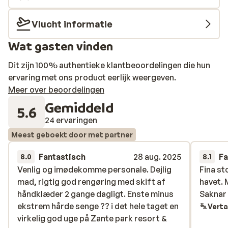
Vlucht informatie
Wat gasten vinden
Dit zijn 100% authentieke klantbeoordelingen die hun
ervaring met ons product eerlijk weergeven.
Meer over beoordelingen
Gemiddeld
5.6
24 ervaringen
Meest geboekt door met partner
Fantastisch
28 aug. 2025
Fa
8.0
8.1
Venlig og imødekomme personale. Dejlig
Venlig og imødekomme personale. Dejlig
Fina st
Fina st
mad, rigtig god rengøring med skift af
mad, rigtig god rengøring med skift af
havet. 
havet. 
håndklæder 2 gange dagligt. Enste minus
håndklæder 2 gange dagligt. Enste minus
Saknar
Saknar
ekstrem hårde senge ?? i det hele taget en
ekstrem hårde senge ?? i det hele taget en
Verta
virkelig god uge på Zante park resort &
virkelig god uge på Zante park resort &