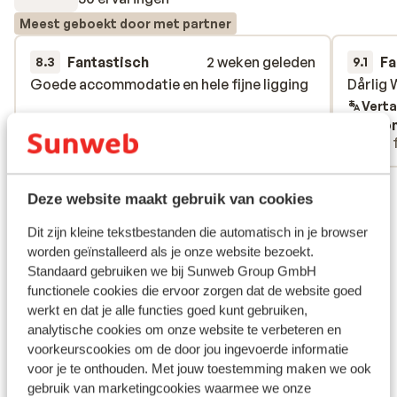
Meest geboekt door met partner
Fantastisch
2 weken geleden
Fa
8.3
9.1
Goede accommodatie en hele fijne ligging
Goede accommodatie en hele fijne ligging
Dårlig 
Dårlig 
Verta
Anoniem
Ano
Met partner
Met 
Bekijk alle 30 ervaringen
Deze website maakt gebruik van cookies
Ligging
Dit zijn kleine tekstbestanden die automatisch in je browser
worden geïnstalleerd als je onze website bezoekt.
Standaard gebruiken we bij Sunweb Group GmbH
functionele cookies die ervoor zorgen dat de website goed
werkt en dat je alle functies goed kunt gebruiken,
Bekijk op kaart
analytische cookies om onze website te verbeteren en
voorkeurscookies om de door jou ingevoerde informatie
voor je te onthouden. Met jouw toestemming maken we ook
gebruik van marketingcookies waarmee we onze