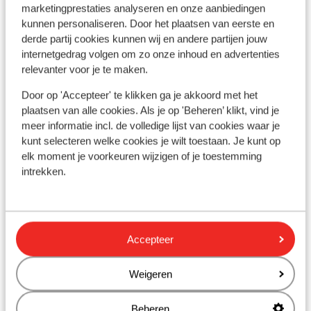
marketingprestaties analyseren en onze aanbiedingen
In de buurt
kunnen personaliseren. Door het plaatsen van eerste en
Strand: 250 m
derde partij cookies kunnen wij en andere partijen jouw
internetgedrag volgen om zo onze inhoud en advertenties
In het centrum
relevanter voor je te maken.
Afstand tot luchthaven circa 8,5 kilometer
Bushalte: 50 m
Door op 'Accepteer' te klikken ga je akkoord met het
Pinautomaat: 50 m
plaatsen van alle cookies. Als je op 'Beheren’ klikt, vind je
Winkels: 50 m
meer informatie incl. de volledige lijst van cookies waar je
(Mini)supermarkt: 50 m
kunt selecteren welke cookies je wilt toestaan. Je kunt op
Restaurant: 50 m
elk moment je voorkeuren wijzigen of je toestemming
intrekken.
Apotheek: 150 m
Aan een drukke weg
Andere accommodaties in Zakynthos
Accepteer
Avra Suites & Apartments
Weigeren
Mon Repo Secret Suites
Beheren