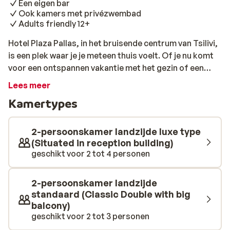
Een eigen bar
Ook kamers met privézwembad
Adults friendly 12+
Hotel Plaza Pallas, in het bruisende centrum van Tsilivi,
is een plek waar je je meteen thuis voelt. Of je nu komt
voor een ontspannen vakantie met het gezin of een
uitje met je partner, iedereen weet zich goed te
Lees meer
vermaken. De hotelkamers bieden je een comfortabel
Kamertypes
verblijf met goede faciliteiten. Je wandelt ook zo naar
het strand en onderweg kom je genoeg bars en
tavernes tegen. Er is altijd iets te doen of je nu de dag
2-persoonskamer landzijde luxe type
rustig begint met een ontbijt in het restaurant, een
(Situated in reception building)
geschikt voor 2 tot 4 personen
verfrissende duik neemt in het zwembad of ontspant
met een drankje bij de Sambuca bar. Ook de kinderen
vermaken zich prima in hun eigen zwembadje en
2-persoonskamer landzijde
speelruimte. Wil je een dag het eiland gaan verkennen?
standaard (Classic Double with big
De vriendelijke medewerkers geven graag tips voor het
balcony)
maken van uitstapjes.
geschikt voor 2 tot 3 personen