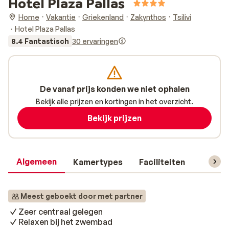
Hotel Plaza Pallas
Home
Vakantie
Griekenland
Zakynthos
Tsilivi
Hotel Plaza Pallas
8.4 Fantastisch
30 ervaringen
De vanaf prijs konden we niet ophalen
Bekijk alle prijzen en kortingen in het overzicht.
Bekijk prijzen
Algemeen
Kamertypes
Faciliteiten
Reisin
Meest geboekt door met partner
Zeer centraal gelegen
Relaxen bij het zwembad