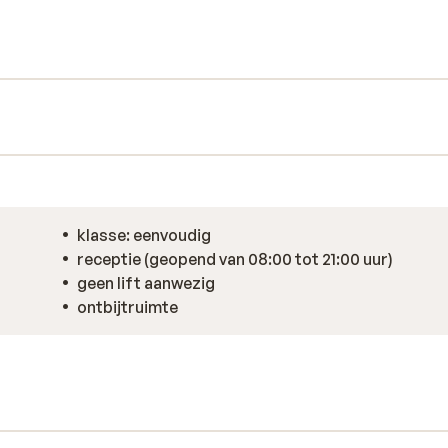
 het centrum, want ook dat ligt dichtbij. In
s, bars en natuurlijk de typische Griekse
hillende gerechtjes en proost op een
klasse: eenvoudig
receptie (geopend van 08:00 tot 21:00 uur)
geen lift aanwezig
ontbijtruimte