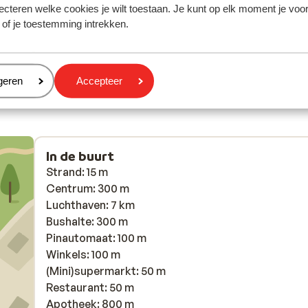
ecteren welke cookies je wilt toestaan. Je kunt op elk moment je voo
Kamer was schoon en netjes en groot genoeg. Een 
Kamer was schoon en netjes en groot genoeg. Een 
 of je toestemming intrekken.
bij het balkon, uitzicht op zee en het geluid van de z
bij het balkon, uitzicht op zee en het ge...
meer
Niet aan een doorgaande weg, dus geen herrie van
Annelies
Met partner
 our
verkeer ( soms wat in de verte). Eten bij het hotel o
hank
erg lekker! Genoeg restaurants in de buurt
eren
geren
Accepteer
m.
ook..Christina, Gary en hondje Pinto bedankt!!!
ss,
ven
ting
In de buurt
ace
Strand: 15 m
le
Centrum: 300 m
Luchthaven: 7 km
 a
Bushalte: 300 m
Pinautomaat: 100 m
yed
Winkels: 100 m
t
(Mini)supermarkt: 50 m
Restaurant: 50 m
Apotheek: 800 m