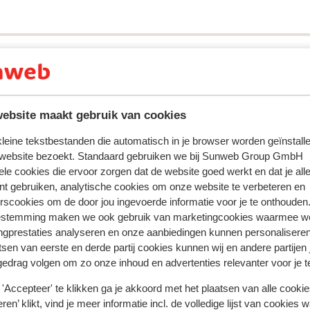
ebsite maakt gebruik van cookies
 kleine tekstbestanden die automatisch in je browser worden geïnstalle
 website bezoekt. Standaard gebruiken we bij Sunweb Group GmbH
 ervaring met ons product eerlijk weergeven.
ele cookies die ervoor zorgen dat de website goed werkt en dat je alle
nt gebruiken, analytische cookies om onze website te verbeteren en
rscookies om de door jou ingevoerde informatie voor je te onthouden
estemming maken we ook gebruik van marketingcookies waarmee w
Meest geboekt door met p
ngprestaties analyseren en onze aanbiedingen kunnen personalisere
tsen van eerste en derde partij cookies kunnen wij en andere partijen
eden
Fantastisch
12 mei
10
gedrag volgen om zo onze inhoud en advertenties relevanter voor je 
dise
dise
Het hotel doet de naam eer aan.. rrn paradijs.. voor
Het hotel doet de naam eer aan.. rrn paradijs.. voor
ible
ible
een geweldige locatie/ligging.. aan het strand met
een geweldige locatie/ligging.. aan het strand met
'Accepteer' te klikken ga je akkoord met het plaatsen van alle cookies
ren’ klikt, vind je meer informatie incl. de volledige lijst van cookies w
 and
 and
zwembad. In mei waren er nog genoeg bedjes en pl
zwembad. In mei waren er nog genoeg bedjes en pl