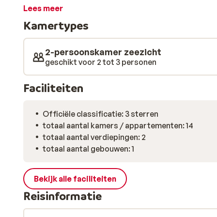
zee. Wanneer de avond valt, wandel je op je gemak naar
Lees meer
de omgeving, liggen op loopafstand, tal van winkeltje
Kamertypes
restaurants. Kies er eentje uit, geniet van veel versc
geweldige vakantie. Yamas!
2-persoonskamer zeezicht
geschikt voor 2 tot 3 personen
Faciliteiten
Officiële classificatie: 3 sterren
totaal aantal kamers / appartementen: 14
totaal aantal verdiepingen: 2
totaal aantal gebouwen: 1
Bekijk alle faciliteiten
Reisinformatie