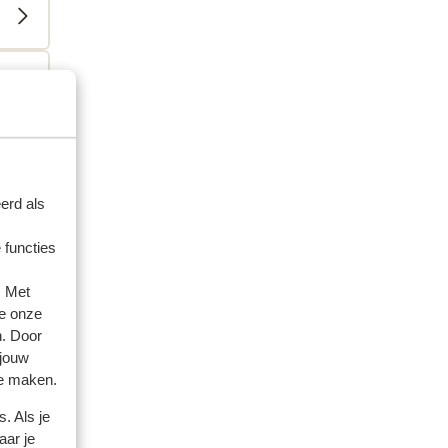
erd als
 functies
. Met
e onze
artner
n. Door
 jouw
 2026
te maken.
 ons
 ons
. Als je
aar je
ek.
ek.