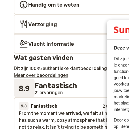
Handig om te weten
Verzorging
Vlucht informatie
Deze w
Wat gasten vinden
Dit zijn
je onze
Dit zijn 100% authentieke klantbeoordelingen die hun
function
Meer over beoordelingen
goed ku
Fantastisch
voorkeu
8.9
jouw to
21 ervaringen
marketi
het plaa
Fantastisch
2 weken gel
9.3
internet
From the moment we arrived, we felt at home. Para
From the moment we arrived, we felt at home. Para
has such a warm, cosy atmosphere that it’s imposs
has such a warm, cosy atmosphere that it’s imposs
Door op 
op 'Behe
not to relax. It isn’t trying to be something it’s not,
not to relax. It isn’t trying to be something it’s not,