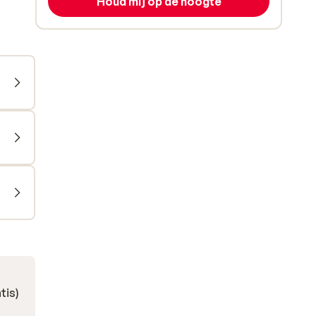
Houd mij op de hoogte
tis)