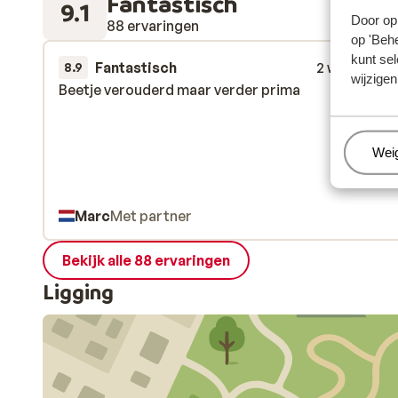
Fantastisch
9.1
Door op 
88 ervaringen
op 'Behe
kunt sel
Fantastisch
2 weken gel
8.9
wijzigen
Beetje verouderd maar verder prima
Beetje verouderd maar verder prima
Beh
Wei
Marc
Met partner
Bekijk alle 88 ervaringen
Ligging