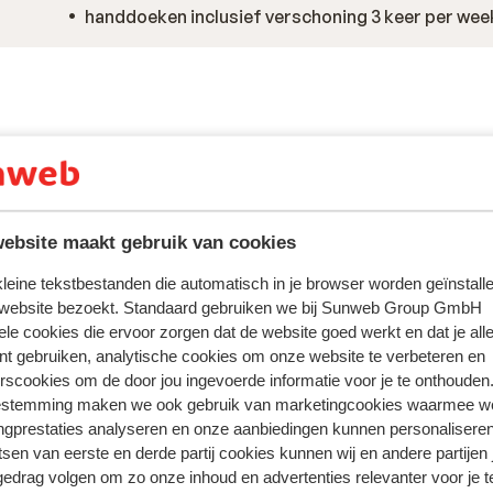
handdoeken inclusief verschoning 3 keer per wee
ebsite maakt gebruik van cookies
 kleine tekstbestanden die automatisch in je browser worden geïnstalle
 website bezoekt. Standaard gebruiken we bij Sunweb Group GmbH
ele cookies die ervoor zorgen dat de website goed werkt en dat je alle
nt gebruiken, analytische cookies om onze website te verbeteren en
rscookies om de door jou ingevoerde informatie voor je te onthouden
estemming maken we ook gebruik van marketingcookies waarmee w
ngprestaties analyseren en onze aanbiedingen kunnen personalisere
 ervaring met ons product eerlijk weergeven.
tsen van eerste en derde partij cookies kunnen wij en andere partijen
gedrag volgen om zo onze inhoud en advertenties relevanter voor je 