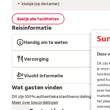
kluisje (op de kamer)
Bekijk alle faciliteiten
Reisinformatie
Handig om te weten
Deze w
Verzorging
Dit zijn
je onze
function
Vlucht informatie
goed ku
voorkeu
Wat gasten vinden
jouw to
marketi
Dit zijn 100% authentieke klantbeoordelingen die hun
het plaa
Meer over beoordelingen
internet