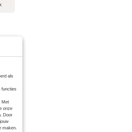
k
erd als
 functies
. Met
e onze
n. Door
 jouw
te maken.