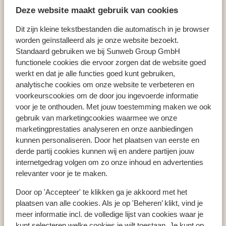
Deze website maakt gebruik van cookies
Appartementen Sirena Residence & Spa
Dit zijn kleine tekstbestanden die automatisch in je browser
worden geïnstalleerd als je onze website bezoekt.
Standaard gebruiken we bij Sunweb Group GmbH
functionele cookies die ervoor zorgen dat de website goed
Populaire landen
werkt en dat je alle functies goed kunt gebruiken,
Spanje
analytische cookies om onze website te verbeteren en
Griekenland
voorkeurscookies om de door jou ingevoerde informatie
Egypte
voor je te onthouden. Met jouw toestemming maken we ook
gebruik van marketingcookies waarmee we onze
marketingprestaties analyseren en onze aanbiedingen
kunnen personaliseren. Door het plaatsen van eerste en
Populaire regio's
derde partij cookies kunnen wij en andere partijen jouw
Kreta
internetgedrag volgen om zo onze inhoud en advertenties
Gran Canaria
relevanter voor je te maken.
Rode zee
Door op 'Accepteer' te klikken ga je akkoord met het
plaatsen van alle cookies. Als je op 'Beheren’ klikt, vind je
meer informatie incl. de volledige lijst van cookies waar je
Populaire bestemmingen
kunt selecteren welke cookies je wilt toestaan. Je kunt op