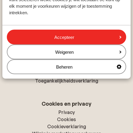
elk moment je voorkeuren wijzigen of je toestemming
Marsa Alam
intrekken.
Costa Adeje
Side
Accepteer
Over Sunweb
Over Sunweb
Weigeren
Verantwoord op vakantie
Vacatures
Beheren
Pers & media
Toegankelijkheidsverklaring
Cookies en privacy
Privacy
Cookies
Cookieverklaring