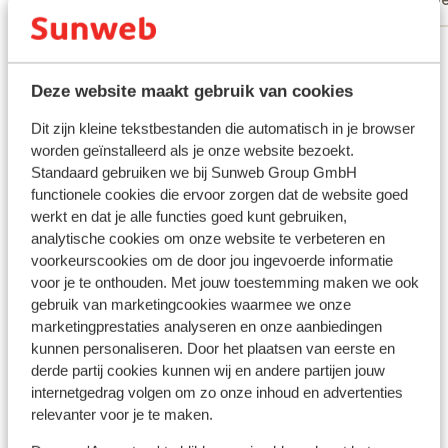
Bekijk alle 30 ervaringen
Ligging
Deze website maakt gebruik van cookies
Dit zijn kleine tekstbestanden die automatisch in je browser
worden geïnstalleerd als je onze website bezoekt.
Standaard gebruiken we bij Sunweb Group GmbH
functionele cookies die ervoor zorgen dat de website goed
Bekijk op kaart
werkt en dat je alle functies goed kunt gebruiken,
analytische cookies om onze website te verbeteren en
voorkeurscookies om de door jou ingevoerde informatie
voor je te onthouden. Met jouw toestemming maken we ook
gebruik van marketingcookies waarmee we onze
In de buurt
marketingprestaties analyseren en onze aanbiedingen
Strand: 100 m
kunnen personaliseren. Door het plaatsen van eerste en
Centrum: 100 m
derde partij cookies kunnen wij en andere partijen jouw
Luchthaven: 6 km
internetgedrag volgen om zo onze inhoud en advertenties
Bushalte: 150 m
relevanter voor je te maken.
Pinautomaat: 150 m