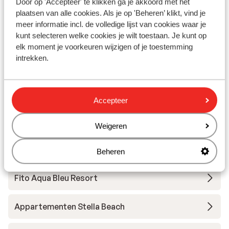
Door op 'Accepteer' te klikken ga je akkoord met het
Winkels: 100 m
plaatsen van alle cookies. Als je op 'Beheren’ klikt, vind je
(Mini)supermarkt: 100 m
meer informatie incl. de volledige lijst van cookies waar je
Restaurant: 100 m
kunt selecteren welke cookies je wilt toestaan. Je kunt op
elk moment je voorkeuren wijzigen of je toestemming
intrekken.
Andere accommodaties in Samos
Appartementen Le Jardin
Accepteer
Appartementen Aiolos
Weigeren
Appartementen Lito
Beheren
Fito Aqua Bleu Resort
Appartementen Stella Beach