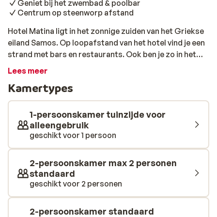
Geniet bij het zwembad & poolbar
Centrum op steenworp afstand
Hotel Matina ligt in het zonnige zuiden van het Griekse
eiland Samos. Op loopafstand van het hotel vind je een
strand met bars en restaurants. Ook ben je zo in het
gezellige centrum van Ireon. Het hotel beschikt over
Lees meer
eenvoudige, nette kamers die allemaal een terras of
Kamertypes
balkon hebben en gratis wifi. 's Morgens kun je de dag
goed beginnen met een ontbijt, om vervolgens de
prachtige omgeving te ontdekken. Overdag is het
1-persoonskamer tuinzijde voor
heerlijk genieten in het zwembad of op een ligbed. En de
alleengebruik
geschikt voor 1 persoon
barman bij de poolbar maakt graag je favoriete
drankje. In de omgeving is genoeg te doen. Wat dacht je
van watersport, paardrijden of door de traditionele
2-persoonskamer max 2 personen
dorpjes of Samons slenteren? Ook heeft Samos vele
standaard
prachtige stranden om te ontdekken.
geschikt voor 2 personen
2-persoonskamer standaard