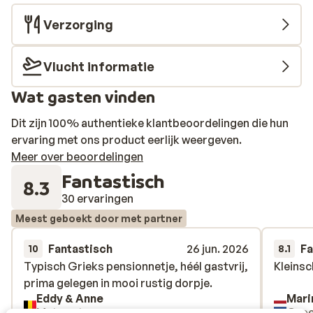
Verzorging
Vlucht informatie
Wat gasten vinden
Dit zijn 100% authentieke klantbeoordelingen die hun
ervaring met ons product eerlijk weergeven.
Meer over beoordelingen
Fantastisch
8.3
30 ervaringen
Meest geboekt door met partner
Fantastisch
26 jun. 2026
Fa
10
8.1
Typisch Grieks pensionnetje, héél gastvrij,
Typisch Grieks pensionnetje, héél gastvrij,
Kleinsc
Kleinsc
prima gelegen in mooi rustig dorpje.
prima gelegen in mooi rustig dorpje.
Eddy & Anne
Mari
Met partner
Gro