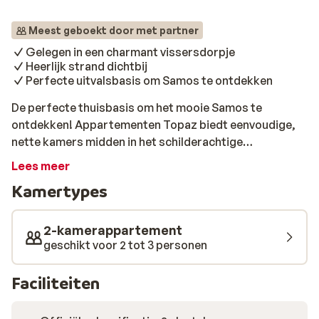
Meest geboekt door met partner
Gelegen in een charmant vissersdorpje
Heerlijk strand dichtbij
Perfecte uitvalsbasis om Samos te ontdekken
De perfecte thuisbasis om het mooie Samos te
ontdekken! Appartementen Topaz biedt eenvoudige,
nette kamers midden in het schilderachtige
vissersdorpje Kokkari. Dit kleinschalige complex wordt
Lees meer
op bijzonder persoonlijke wijze gerund door de
Kamertypes
vriendelijke eigenaar. Iedereen voelt zich direct
welkom! De dagen breng je door op het heerlijke
strand, waarna je aan de kade gezellig kunt eten bij één
2-kamerappartement
van de vele restaurantjes. Ga ook eens een dagje naar
geschikt voor 2 tot 3 personen
het nabijgelegen Samos-Stad, met de auto of de taxi
ben je er zo.
Faciliteiten