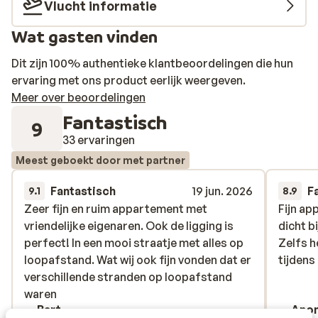
Vlucht informatie
Wat gasten vinden
Dit zijn 100% authentieke klantbeoordelingen die hun
ervaring met ons product eerlijk weergeven.
Meer over beoordelingen
Fantastisch
9
33 ervaringen
Meest geboekt door met partner
Fantastisch
19 jun. 2026
F
9.1
8.9
Zeer fijn en ruim appartement met
Zeer fijn en ruim appartement met
Fijn ap
Fijn ap
vriendelijke eigenaren. Ook de ligging is
vriendelijke eigenaren. Ook de ligging is
dicht b
dicht b
perfect! In een mooi straatje met alles op
perfect! In een mooi straatje met alles op
Zelfs h
Zelfs h
loopafstand. Wat wij ook fijn vonden dat er
loopafstand. Wat wij ook fijn vonden dat er
tijdens 
tijdens 
verschillende stranden op loopafstand
verschillende stranden op loopafstand
waren
waren
Bart
Ano