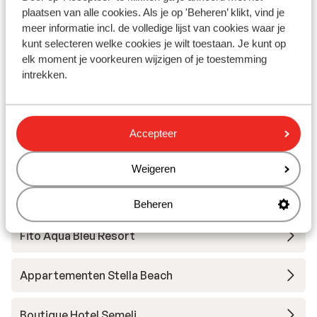
Winkels: 100 m
plaatsen van alle cookies. Als je op 'Beheren’ klikt, vind je
(Mini)supermarkt: 150 m
meer informatie incl. de volledige lijst van cookies waar je
Restaurant: 50 m
kunt selecteren welke cookies je wilt toestaan. Je kunt op
elk moment je voorkeuren wijzigen of je toestemming
intrekken.
Andere accommodaties in Samos
Appartementen Le Jardin
Accepteer
Appartementen Aiolos
Weigeren
Appartementen Lito
Beheren
Fito Aqua Bleu Resort
Appartementen Stella Beach
Boutique Hotel Semeli