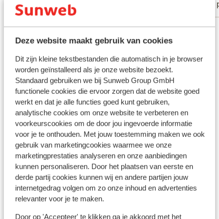
Met partner
Met 
Bekijk alle 33 ervaringen
Deze website maakt gebruik van cookies
Ligging
Dit zijn kleine tekstbestanden die automatisch in je browser
worden geïnstalleerd als je onze website bezoekt.
Standaard gebruiken we bij Sunweb Group GmbH
functionele cookies die ervoor zorgen dat de website goed
werkt en dat je alle functies goed kunt gebruiken,
Bekijk op kaart
analytische cookies om onze website te verbeteren en
voorkeurscookies om de door jou ingevoerde informatie
voor je te onthouden. Met jouw toestemming maken we ook
gebruik van marketingcookies waarmee we onze
marketingprestaties analyseren en onze aanbiedingen
In de buurt
kunnen personaliseren. Door het plaatsen van eerste en
Strand: 50 m
derde partij cookies kunnen wij en andere partijen jouw
In het centrum
internetgedrag volgen om zo onze inhoud en advertenties
Luchthaven: 25 km
relevanter voor je te maken.
Pinautomaat: 100 m
Door op 'Accepteer' te klikken ga je akkoord met het